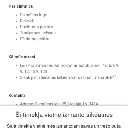
Par slimnīcu
Slimnīcas logo
Rekvizīti
Privātuma politika
Trauksmes celšana
Sīkdatņu politika
Kā mūs atrast
Līdz/no slimnīcas var nokļūt ar autobusiem: 4s; 6; 6A;
9; 12; 12A; 12B.
Sīkāk par atiešanas laikiem var uzzināt:
marsruti.lv
.
Kontakti
Adrese: Slimnīcas iela 25, Liepāja, LV-3414
Tālrunis: 63403222
Šī tīmekļa vietne izmanto sīkdatnes
E-pasts:
birojs@liepajasslimnica.lv
Facebook
Šajā tīmekļa vietnē mēs izmantojam savas un trešo pušu