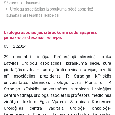
Sākums
Jaunumi
Urologu asociācijas izbraukuma sēdē apspriež
jaunākās ārstēšanas iespējas
Urologu asociācijas izbraukuma sēdē apspriež
jaunākās ārstēšanas iespējas
05. 12 .2024.
29. novembrī Liepājas Reģionālajā slimnīcā notika
Latvijas Urologu asociācijas izbraukuma sēde, kurā
piedalījās divdesmit astoņi ārsti no visas Latvijas, to vidū
arī asociācijas prezidents, P. Stradiņa klīniskās
universitātes slimnīcas urologs Juris Plonis un P.
Stradiņa klīniskās universitātes slimnīcas Uroloģijas
centra vadītājs, urologs, asociētais profesors, medicīnas
zinātņu doktors Egils Vjaters. Slimnīcas Kurzemes
Uroloģijas centra vadītāja uroloģe, onkoloģe-
ķīmijterapeite Dzintra Litavniece pastāstīja, ka sēdes