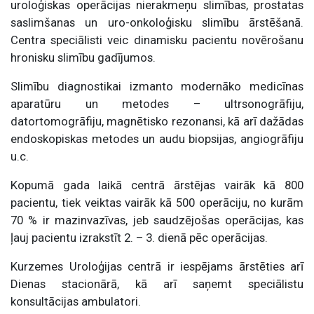
uroloģiskas operācijas nierakmeņu slimības, prostatas
saslimšanas un uro-onkoloģisku slimību ārstēšanā.
Centra speciālisti veic dinamisku pacientu novērošanu
hronisku slimību gadījumos.
Slimību diagnostikai izmanto modernāko medicīnas
aparatūru un metodes – ultrsonogrāfiju,
datortomogrāfiju, magnētisko rezonansi, kā arī dažādas
endoskopiskas metodes un audu biopsijas, angiogrāfiju
u.c.
Kopumā gada laikā centrā ārstējas vairāk kā 800
pacientu, tiek veiktas vairāk kā 500 operāciju, no kurām
70 % ir mazinvazīvas, jeb saudzējošas operācijas, kas
ļauj pacientu izrakstīt 2. – 3. dienā pēc operācijas.
Kurzemes Uroloģijas centrā ir iespējams ārstēties arī
Dienas stacionārā, kā arī saņemt speciālistu
konsultācijas ambulatori.