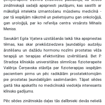
zinātniskajā sadaļā apspriesti jautājumi, kas saistīti ar
mākslīgā intelekta izmantošanu mūsdienu medicīnā -
par tā iespējām nākotnē un pielietojumu gan onkoloģijā,
gan uroloģijā, par ko referēja centra virsārsts Mihails
Meniss.
Savukārt Egila Vjatera uzstāšanās laikā tika apspriestas
tēmas, kas skar priekšdziedzera ļaundabīgo audzēju
ārstēšanu un dažādu hormonu nozīmi prostatas vēža
terapijā un terapijas efektivitātes izvērtēšanā. Bet P.
Stradiņa klīniskās universitātes slimnīcas fizioterapeite
Valērija Čerņavska stāstīja par fizioterapijas iespējām
pacientiem pirms un pēc radikālām prostatektomijām
pie prostatas ļaundabīgām saslimšanām. Tāpat sēdes
gaitā tika apskatīts no medicīniskā viedokļa interesants
klīnisks gadījums.
Pēc sēdes zinātniskās daļas tās dalībnieki devās nelielā