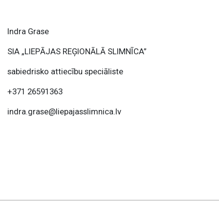
Indra Grase
SIA „LIEPĀJAS REĢIONĀLĀ SLIMNĪCA”
sabiedrisko attiecību speciāliste
+371 26591363
indra.grase@liepajasslimnica.lv