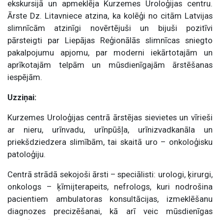
ekskursijā un apmeklēja Kurzemes Uroloģijas centru.
Ārste Dz. Litavniece atzina, ka kolēģi no citām Latvijas
slimnīcām atzinīgi novērtējuši un bijuši pozitīvi
pārsteigti par Liepājas Reģionālās slimnīcas sniegto
pakalpojumu apjomu, par moderni iekārtotajām un
aprīkotajām telpām un mūsdienīgajām ārstēšanas
iespējām.
Uzziņai:
Kurzemes Uroloģijas centrā ārstējas sievietes un vīrieši
ar nieru, urīnvadu, urīnpūšļa, urīnizvadkanāla un
priekšdziedzera slimībām, tai skaitā uro – onkoloģisku
patoloģiju.
Centrā strādā sekojoši ārsti – speciālisti: urologi, ķirurgi,
onkologs – ķīmijterapeits, nefrologs, kuri nodrošina
pacientiem ambulatoras konsultācijas, izmeklēšanu
diagnozes precizēšanai, kā arī veic mūsdienīgas