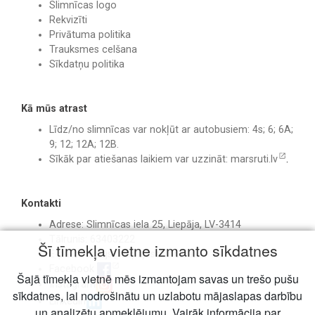
Slimnīcas logo
Rekvizīti
Privātuma politika
Trauksmes celšana
Sīkdatņu politika
Kā mūs atrast
Līdz/no slimnīcas var nokļūt ar autobusiem: 4s; 6; 6A;
9; 12; 12A; 12B.
Sīkāk par atiešanas laikiem var uzzināt:
marsruti.lv
.
Kontakti
Adrese: Slimnīcas iela 25, Liepāja, LV-3414
Tālrunis: 63403222
Šī tīmekļa vietne izmanto sīkdatnes
E-pasts:
birojs@liepajasslimnica.lv
Facebook
Šajā tīmekļa vietnē mēs izmantojam savas un trešo pušu
Instagram
sīkdatnes, lai nodrošinātu un uzlabotu mājaslapas darbību
Linkedin
un analizētu apmeklējumu. Vairāk informācija par