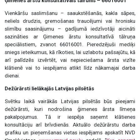
Ģimenes ārstu konsultatīvais tālrunis – 66016001
Vienkāršu saslimšanu – saaukstēšanās, kakla sāpes,
neliels drudzis, gremošanas traucējumi vai hronisku
slimību saasinājumu – gadījumā iedzīvotāji aicināti
sazināties ar Ģimenes ārstu konsultatīvā tālruņa
speciālistiem, zvanot 66016001. Pieredzējuši mediķi
sniegs ieteikumus, kā rīkoties, lai uzlabotu pašsajūtu, kā
arī palīdzēs izvērtēt, vai nepieciešama ārsta vizīte
klātienē vai to iespējams atlikt līdz nākamajai darba
dienai.
Dežūrārsti lielākajās Latvijas pilsētās
Svētku laikā vairākās Latvijas pilsētās būs pieejami
dežūrārsti, kuri nodrošina ģimenes ārsta līmeņa
pakalpojumus. Tā ir iespēja saņemt klātienes
konsultāciju arī brīvdienās. Aktuālo dežūrārstu darba
grafiku un pieņemšanas vietas iespējams apskatīt NVD