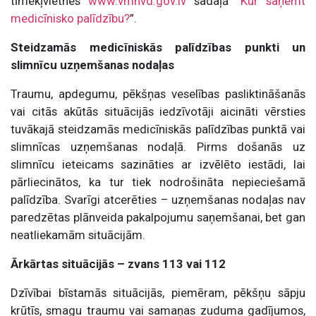
tīmekļvietnes
www.vmnvd.gov.lv
sadaļā “
Kur saņemt
medicīnisko palīdzību?
”.
Steidzamās medicīniskās palīdzības punkti un
slimnīcu uzņemšanas nodaļas
Traumu, apdegumu, pēkšņas veselības pasliktināšanās
vai citās akūtās situācijās iedzīvotāji aicināti vērsties
tuvākajā steidzamās medicīniskās palīdzības punktā vai
slimnīcas uzņemšanas nodaļā. Pirms došanās uz
slimnīcu ieteicams sazināties ar izvēlēto iestādi, lai
pārliecinātos, ka tur tiek nodrošināta nepieciešamā
palīdzība. Svarīgi atcerēties – uzņemšanas nodaļas nav
paredzētas plānveida pakalpojumu saņemšanai, bet gan
neatliekamām situācijām.
Ārkārtas situācijās – zvans 113 vai 112
Dzīvībai bīstamās situācijās, piemēram, pēkšņu sāpju
krūtīs, smagu traumu vai samaņas zuduma gadījumos,