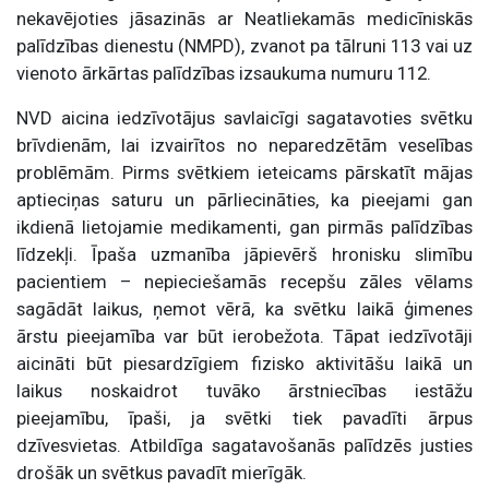
nekavējoties jāsazinās ar Neatliekamās medicīniskās
palīdzības dienestu (NMPD), zvanot pa tālruni 113 vai uz
vienoto ārkārtas palīdzības izsaukuma numuru 112.
NVD aicina iedzīvotājus savlaicīgi sagatavoties svētku
brīvdienām, lai izvairītos no neparedzētām veselības
problēmām. Pirms svētkiem ieteicams pārskatīt mājas
aptieciņas saturu un pārliecināties, ka pieejami gan
ikdienā lietojamie medikamenti, gan pirmās palīdzības
līdzekļi. Īpaša uzmanība jāpievērš hronisku slimību
pacientiem – nepieciešamās recepšu zāles vēlams
sagādāt laikus, ņemot vērā, ka svētku laikā ģimenes
ārstu pieejamība var būt ierobežota. Tāpat iedzīvotāji
aicināti būt piesardzīgiem fizisko aktivitāšu laikā un
laikus noskaidrot tuvāko ārstniecības iestāžu
pieejamību, īpaši, ja svētki tiek pavadīti ārpus
dzīvesvietas. Atbildīga sagatavošanās palīdzēs justies
drošāk un svētkus pavadīt mierīgāk.