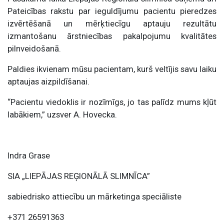
Pateicības rakstu par ieguldījumu pacientu pieredzes
izvērtēšanā un mērķtiecīgu aptauju rezultātu
izmantošanu ārstniecības pakalpojumu kvalitātes
pilnveidošanā.
Paldies ikvienam mūsu pacientam, kurš veltījis savu laiku
aptaujas aizpildīšanai.
“Pacientu viedoklis ir nozīmīgs, jo tas palīdz mums kļūt
labākiem,” uzsver A. Hovecka.
Indra Grase
SIA „LIEPĀJAS REĢIONĀLĀ SLIMNĪCA”
sabiedrisko attiecību un mārketinga speciāliste
+371 26591363