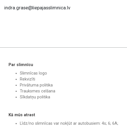
indra.grase@liepajasslimnica.lv
Par slimnīcu
Slimnīcas logo
Rekvizīti
Privātuma politika
Trauksmes celšana
Sīkdatņu politika
Kā mūs atrast
Līdz/no slimnīcas var nokļūt ar autobusiem: 4s; 6; 6A;