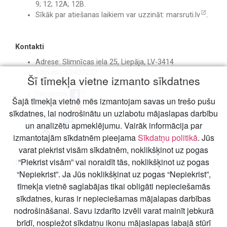
9; 12; 12A; 12B.
Sīkāk par atiešanas laikiem var uzzināt:
marsruti.lv
.
Kontakti
Adrese: Slimnīcas iela 25, Liepāja, LV-3414
Tālrunis: 63403222
Šī tīmekļa vietne izmanto sīkdatnes
E-pasts:
birojs@liepajasslimnica.lv
Facebook
Šajā tīmekļa vietnē mēs izmantojam savas un trešo pušu
Instagram
sīkdatnes, lai nodrošinātu un uzlabotu mājaslapas darbību
Linkedin
un analizētu apmeklējumu. Vairāk informācija par
izmantotajām sīkdatnēm pieejama
Sīkdatņu politikā
. Jūs
varat piekrist visām sīkdatnēm, noklikšķinot uz pogas
“Piekrist visām” vai noraidīt tās, noklikšķinot uz pogas
Svarīgi
“Nepiekrist”. Ja Jūs noklikšķinat uz pogas “Nepiekrist”,
Slimību profilakses un kontroles centrs
tīmekļa vietnē saglabājas tikai obligāti nepieciešamās
sīkdatnes, kuras ir nepieciešamas mājalapas darbības
nodrošināšanai. Savu izdarīto izvēli varat mainīt jebkurā
brīdī, nospiežot sīkdatņu ikonu mājaslapas labajā stūrī