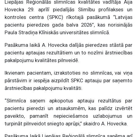
Liepājas Reģionālās slimnīcas kvalitātes vadītāja Aija
Hovecka 29. aprīlī piedalījās Slimību profilakses un
kontroles centra (SPKC) rīkotajā pasākumā “Latvijas
pacientu pieredzes gada balva 2026”, kas norisinājās
Paula Stradiņa Klīniskās universitātes slimnīcā.
Pasākuma laikā A. Hovecka dalījās pieredzes stāstā par
pacientu aptaujas rezultātiem un to nozīmi ārstniecības
pakalpojumu kvalitātes pilnveidē.
Ikvienam pacientam, izrakstoties no slimnīcas, vai viņa
pārstāvim ir iespēja aizpildīt SPKC aptauju par saņemto
ārstniecības pakalpojumu kvalitāti.
“Slimnīca saņem apkopotus aptauju rezultātus par
pacientu pieredzi un atsauksmēm, kas palīdz izvērtēt
paveikto, pamanīt nepieciešamos uzlabojumus un
turpināt pilnveidot sniegto aprūpi,” skaidro A. Hovecka.
Pasākuma laikā Liepājas Reģionālā slimnīca saņēma arī