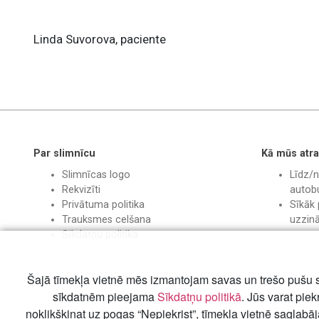
Linda Suvorova, paciente
Par slimnīcu
Kā mūs atra
Slimnīcas logo
Līdz/n
Rekvizīti
autobu
Privātuma politika
Sīkāk 
Trauksmes celšana
uzzin
Sīkdatņu politika
Šajā tīmekļa vietnē mēs izmantojam savas un trešo pušu s
sīkdatnēm pieejama
Sīkdatņu politikā
. Jūs varat piek
noklikšķinat uz pogas “Nepiekrist”, tīmekļa vietnē saglabā