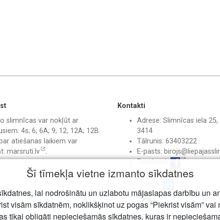
st
Kontakti
o slimnīcas var nokļūt ar
Adrese: Slimnīcas iela 25, 
siem: 4s; 6; 6A; 9; 12; 12A; 12B.
3414
par atiešanas laikiem var
Tālrunis: 63403222
āt:
marsruti.lv
.
E-pasts:
birojs@liepajassli
Facebook
Šī tīmekļa vietne izmanto sīkdatnes
Instagram
Linkedin
īkdatnes, lai nodrošinātu un uzlabotu mājaslapas darbību un a
rist visām sīkdatnēm, noklikšķinot uz pogas “Piekrist visām” vai 
jas tikai obligāti nepieciešamās sīkdatnes, kuras ir nepiecieša