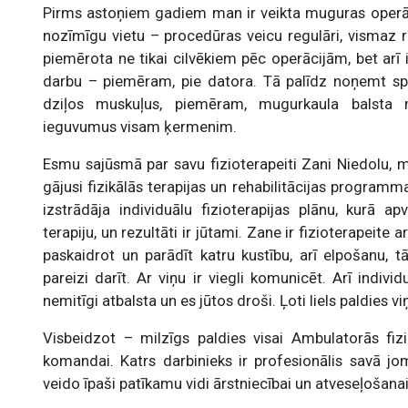
Pirms astoņiem gadiem man ir veikta muguras operāc
nozīmīgu vietu – procedūras veicu regulāri, vismaz rei
piemērota ne tikai cilvēkiem pēc operācijām, bet arī 
darbu – piemēram, pie datora. Tā palīdz noņemt spri
dziļos muskuļus, piemēram, mugurkaula balsta m
ieguvumus visam ķermenim.
Esmu sajūsmā par savu fizioterapeiti Zani Niedolu, ma
gājusi fizikālās terapijas un rehabilitācijas progra
izstrādāja individuālu fizioterapijas plānu, kurā a
terapiju, un rezultāti ir jūtami. Zane ir fizioterapeite 
paskaidrot un parādīt katru kustību, arī elpošanu, 
pareizi darīt. Ar viņu ir viegli komunicēt. Arī indiv
nemitīgi atbalsta un es jūtos droši. Ļoti liels paldies viņ
Visbeidzot – milzīgs paldies visai Ambulatorās fizik
komandai. Katrs darbinieks ir profesionālis savā jom
veido īpaši patīkamu vidi ārstniecībai un atveseļošanai