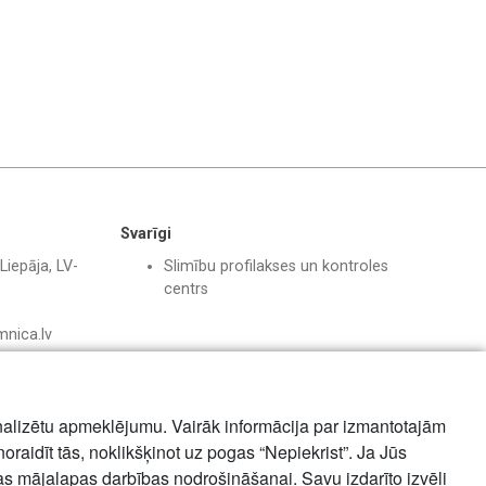
Svarīgi
Liepāja, LV-
Slimību profilakses un kontroles
centrs
mnica.lv
nalizētu apmeklējumu. Vairāk informācija par izmantotajām
noraidīt tās, noklikšķinot uz pogas “Nepiekrist”. Ja Jūs
mas mājalapas darbības nodrošināšanai. Savu izdarīto izvēli