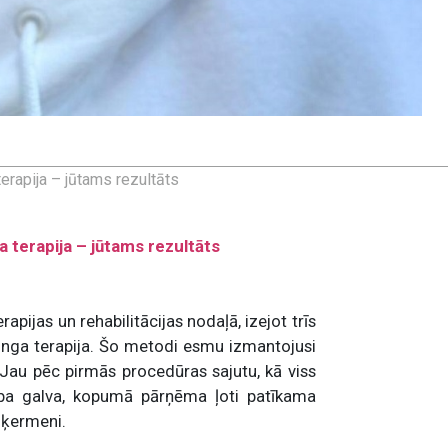
terapija – jūtams rezultāts
a terapija – jūtams rezultāts
apijas un rehabilitācijas nodaļā, izejot trīs
linga terapija. Šo metodi esmu izmantojusi
u. Jau pēc pirmās procedūras sajutu, kā viss
iba galva, kopumā pārņēma ļoti patīkama
u ķermeni.