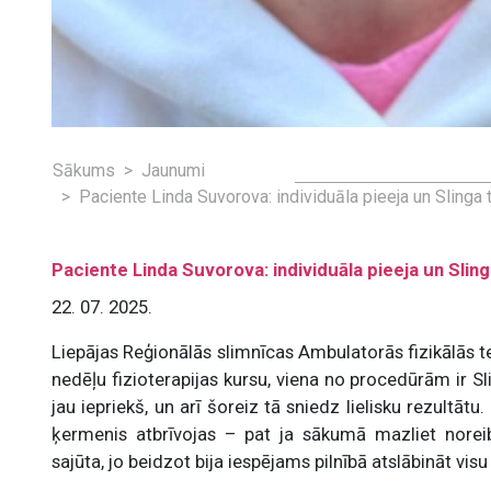
Sākums
Jaunumi
Paciente Linda Suvorova: individuāla pieeja un Slinga 
Paciente Linda Suvorova: individuāla pieeja un Sling
22. 07. 2025.
Liepājas Reģionālās slimnīcas Ambulatorās fizikālās ter
nedēļu fizioterapijas kursu, viena no procedūrām ir S
jau iepriekš, un arī šoreiz tā sniedz lielisku rezultāt
ķermenis atbrīvojas – pat ja sākumā mazliet nore
sajūta, jo beidzot bija iespējams pilnībā atslābināt vis