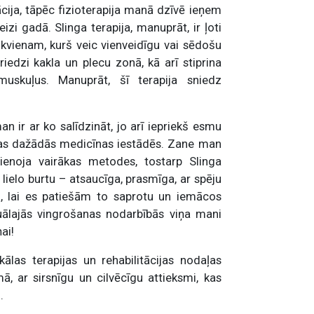
ija, tāpēc fizioterapija manā dzīvē ieņem
zi gadā. Slinga terapija, manuprāt, ir ļoti
ikvienam, kurš veic vienveidīgu vai sēdošu
edzi kakla un plecu zonā, kā arī stiprina
uskuļus. Manuprāt, šī terapija sniedz
n ir ar ko salīdzināt, jo arī iepriekš esmu
mmas dažādās medicīnas iestādēs. Zane man
pvienoja vairākas metodes, tostarp Slinga
ar lielo burtu – atsaucīga, prasmīga, ar spēju
tā, lai es patiešām to saprotu un iemācos
iduālajās vingrošanas nodarbībās viņa mani
ai!
ālas terapijas un rehabilitācijas nodaļas
ā, ar sirsnīgu un cilvēcīgu attieksmi, kas
.