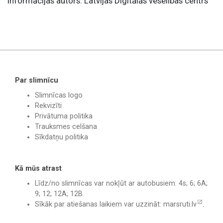
Informācijas autors: Latvijas Digitālās veselības centrs
Par slimnīcu
Slimnīcas logo
Rekvizīti
Privātuma politika
Trauksmes celšana
Sīkdatņu politika
Kā mūs atrast
Līdz/no slimnīcas var nokļūt ar autobusiem: 4s; 6; 6A;
9; 12; 12A; 12B.
Sīkāk par atiešanas laikiem var uzzināt:
marsruti.lv
.