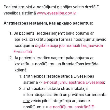
Pacientiem: visi e-nosūtījumi glabājas valsts drošā E-
veselības sistēmā
www.eveseliba.gov.lv
.
Ārstniecības iestādēm, kas apkalpo pacientus:
Ja pacients ieradies saņemt pakalpojumu ar
iepriekš izrakstītu papīra formas nosūtījumu: jāveic
nosūtījuma
digitalizācija jeb manuāli tas jāievada
E-veselībā
.
Ja pacients ieradies saņemt pakalpojumu ar
izrakstītu e-nosūtījumu un ārstniecības iestāde
ikdienā:
ārstniecības iestāde strādā E-veselībās
sistēmā ->
e-nosūtījumu apstrādā E-veselībā
;
ārstniecības iestāde strādā lokālajā
informācijas sistēmā un privātais komersants
nav
veicis pilnu integrāciju ar jauno e-
nosūtījumu ->
e-nosūtījumu apstrādā E-