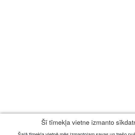
Šī tīmekļa vietne izmanto sīkda
Šajā tīmekļa vietnē mēs izmantojam savas un trešo puš