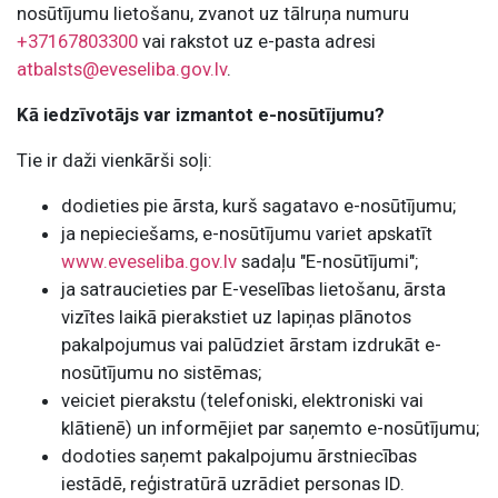
nosūtījumu lietošanu, zvanot uz tālruņa numuru
+37167803300
vai rakstot uz e-pasta adresi
atbalsts@eveseliba.gov.lv
.
Kā iedzīvotājs var izmantot e-nosūtījumu?
Tie ir daži vienkārši soļi:
dodieties pie ārsta, kurš sagatavo e-nosūtījumu;
ja nepieciešams, e-nosūtījumu variet apskatīt
www.eveseliba.gov.lv
sadaļu "E-nosūtījumi";
ja satraucieties par E-veselības lietošanu, ārsta
vizītes laikā pierakstiet uz lapiņas plānotos
pakalpojumus vai palūdziet ārstam izdrukāt e-
nosūtījumu no sistēmas;
veiciet pierakstu (telefoniski, elektroniski vai
klātienē) un informējiet par saņemto e-nosūtījumu;
dodoties saņemt pakalpojumu ārstniecības
iestādē, reģistratūrā uzrādiet personas ID.