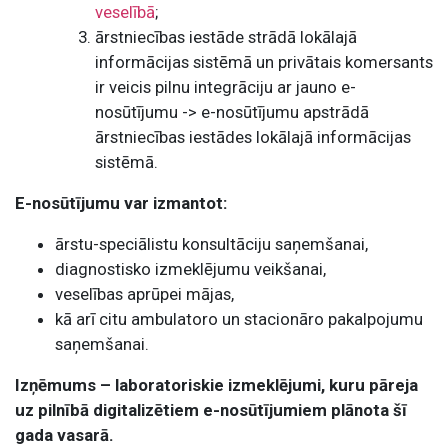
veselībā
;
ārstniecības iestāde strādā lokālajā
informācijas sistēmā un privātais komersants
ir veicis pilnu integrāciju ar jauno e-
nosūtījumu -> e-nosūtījumu apstrādā
ārstniecības iestādes lokālajā informācijas
sistēmā.
E-nosūtījumu var izmantot:
ārstu-speciālistu konsultāciju saņemšanai,
diagnostisko izmeklējumu veikšanai,
veselības aprūpei mājas,
kā arī citu ambulatoro un stacionāro pakalpojumu
saņemšanai.
Izņēmums – laboratoriskie izmeklējumi, kuru pāreja
uz pilnībā digitalizētiem e-nosūtījumiem plānota šī
gada vasarā.