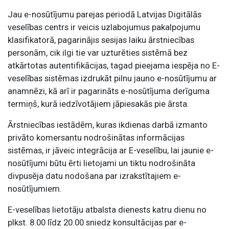
Jau e-nosūtījumu parejas periodā Latvijas Digitālās
veselības centrs ir veicis uzlabojumus pakalpojumu
klasifikatorā, pagarinājis sesijas laiku ārstniecības
personām, cik ilgi tie var uzturēties sistēmā bez
atkārtotas autentifikācijas, tagad pieejama iespēja no E-
veselības sistēmas izdrukāt pilnu jauno e-nosūtījumu ar
anamnēzi, kā arī ir pagarināts e-nosūtījuma derīguma
termiņš, kurā iedzīvotājiem jāpiesakās pie ārsta.
Ārstniecības iestādēm, kuras ikdienas darbā izmanto
privāto komersantu nodrošinātas informācijas
sistēmas, ir jāveic integrācija ar E-veselību, lai jaunie e-
nosūtījumi būtu ērti lietojami un tiktu nodrošināta
divpusēja datu nodošana par izrakstītajiem e-
nosūtījumiem.
E-veselības lietotāju atbalsta dienests katru dienu no
plkst. 8.00 līdz 20.00 sniedz konsultācijas par e-