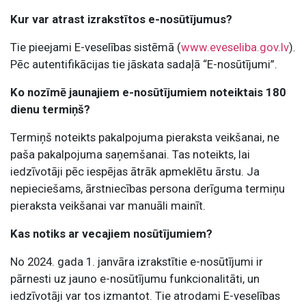
Kur var atrast izrakstītos e-nosūtījumus?
Tie pieejami E-veselības sistēmā (
www.eveseliba.gov.lv
).
Pēc autentifikācijas tie jāskata sadaļā “E-nosūtījumi”.
Ko nozīmē jaunajiem e-nosūtījumiem noteiktais 180
dienu termiņš?
Termiņš noteikts pakalpojuma pieraksta veikšanai, ne
paša pakalpojuma saņemšanai. Tas noteikts, lai
iedzīvotāji pēc iespējas ātrāk apmeklētu ārstu. Ja
nepieciešams, ārstniecības persona derīguma termiņu
pieraksta veikšanai var manuāli mainīt.
Kas notiks ar vecajiem nosūtījumiem?
No 2024. gada 1. janvāra izrakstītie e-nosūtījumi ir
pārnesti uz jauno e-nosūtījumu funkcionalitāti, un
iedzīvotāji var tos izmantot. Tie atrodami E-veselības