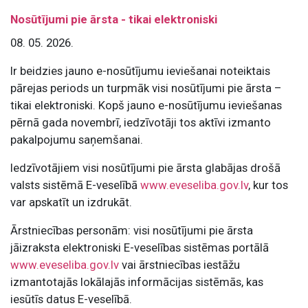
Nosūtījumi pie ārsta - tikai elektroniski
08. 05. 2026.
Ir beidzies jauno e-nosūtījumu ieviešanai noteiktais
pārejas periods un turpmāk visi nosūtījumi pie ārsta –
tikai elektroniski. Kopš jauno e-nosūtījumu ieviešanas
pērnā gada novembrī, iedzīvotāji tos aktīvi izmanto
pakalpojumu saņemšanai.
Iedzīvotājiem visi nosūtījumi pie ārsta glabājas drošā
valsts sistēmā E-veselībā
www.eveseliba.gov.lv
, kur tos
var apskatīt un izdrukāt.
Ārstniecības personām: visi nosūtījumi pie ārsta
jāizraksta elektroniski E-veselības sistēmas portālā
www.eveseliba.gov.lv
vai ārstniecības iestāžu
izmantotajās lokālajās informācijas sistēmās, kas
iesūtīs datus E-veselībā.