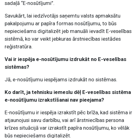
sadaļā “E-nosūtījumi”.
Savukārt, lai iedzīvotājs saņemtu valsts apmaksātu
pakalpojumu ar papīra formas nosūtījumu, to būs
nepieciešams digitalizēt jeb manuāli ievadīt E-veselības
sistēmā, ko var veikt jebkuras ārstniecības iestādes
reģistratūra.
Vai ir iespēja e-nosūtījumu izdrukāt no E-veselības
sistēmas?
Jā, e-nosūtījumu iespējams izdrukāt no sistēmas.
Ko darīt, ja tehnisku iemeslu dēļ E-veselības sistēma
e-nosūtījumu izrakstīšanai nav pieejama?
E-nosūtījumu ir iespēja izrakstīt pēc brīža, kad sistēma ir
atjaunojusi savu darbību, vai arī ārstniecības persona
krīzes situācijā var izrakstīt papīra nosūtījumu, ko vēlāk
būs nepieciešams digitalizēt.