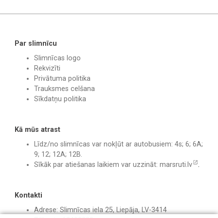
Par slimnīcu
Slimnīcas logo
Rekvizīti
Privātuma politika
Trauksmes celšana
Sīkdatņu politika
Kā mūs atrast
Līdz/no slimnīcas var nokļūt ar autobusiem: 4s; 6; 6A;
9; 12; 12A; 12B.
Sīkāk par atiešanas laikiem var uzzināt:
marsruti.lv
.
Kontakti
Adrese: Slimnīcas iela 25, Liepāja, LV-3414