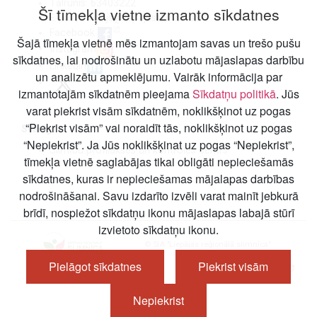
Tālrunis: 63403222
Šī tīmekļa vietne izmanto sīkdatnes
E-pasts:
birojs@liepajasslimnica.lv
Facebook
Šajā tīmekļa vietnē mēs izmantojam savas un trešo pušu
Instagram
sīkdatnes, lai nodrošinātu un uzlabotu mājaslapas darbību
Linkedin
un analizētu apmeklējumu. Vairāk informācija par
izmantotajām sīkdatnēm pieejama
Sīkdatņu politikā
. Jūs
varat piekrist visām sīkdatnēm, noklikšķinot uz pogas
“Piekrist visām” vai noraidīt tās, noklikšķinot uz pogas
Svarīgi
“Nepiekrist”. Ja Jūs noklikšķinat uz pogas “Nepiekrist”,
Slimību profilakses un kontroles centrs
tīmekļa vietnē saglabājas tikai obligāti nepieciešamās
sīkdatnes, kuras ir nepieciešamas mājalapas darbības
nodrošināšanai. Savu izdarīto izvēli varat mainīt jebkurā
brīdī, nospiežot sīkdatņu ikonu mājaslapas labajā stūrī
izvietoto sīkdatņu ikonu.
© SIA "Liepājas reģionālā slimnīca"
Pielāgot sīkdatnes
Piekrist visām
Nepiekrist