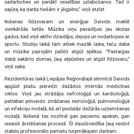
sadarboties un panākt veselības uzlabošanos. Tad ir
sajūta, ka darbs tiešām ir jēgpilns,” viņš atzīst.
Ikdienas līdzsvaram un enerģijai Deivids meklē
vienkāršās lietās. Mūzika viņu pavadījusi jau skolas
gados, kad viņš aktīvi dziedājis, dejojis un nodarbojies ar
sportu. Studiju laikā tam atliek mazāk laika, taču daba
un mūzika joprojām palīdz atgūt spēkus. “Pastaigas
dabā sakārto domas, ļauj atpūsties un atgūt līdzsvaru,”
viņš saka.
Rezidentūras laikā Liepājas Reģionālajā slimnīcā Deivids
apgūst plašu pieredzi dažādos internās medicīnas
ciklos. Viņš jau strādājis nefroloģijā un kardioloģijā,
patlaban pilnveido zināšanas neiroloģijā, pulmonoloģijā
un infekciju nodaļā, kā arī piedalās dežūrās uzņemšanas
nodaļā. Ikdienā tas nozīmē gan pacientu apskati, gan
iesaisti ārstēšanas procesā. Šī daudzveidība ļauj veidot
stabilu profesionālo pamatu turpmākajam darbam.