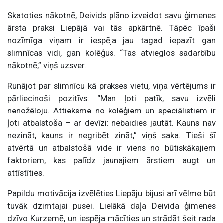
Skatoties nākotnē, Deivids plāno izveidot savu ģimenes
ārsta praksi Liepājā vai tās apkārtnē. Tāpēc īpaši
nozīmīga viņam ir iespēja jau tagad iepazīt gan
slimnīcas vidi, gan kolēģus. “Tas atvieglos sadarbību
nākotnē,” viņš uzsver.
Runājot par slimnīcu kā prakses vietu, viņa vērtējums ir
pārliecinoši pozitīvs. “Man ļoti patīk, savu izvēli
nenožēloju. Attieksme no kolēģiem un speciālistiem ir
ļoti atbalstoša – ar devīzi: nebaidies jautāt. Kauns nav
nezināt, kauns ir negribēt zināt,” viņš saka. Tieši šī
atvērtā un atbalstošā vide ir viens no būtiskākajiem
faktoriem, kas palīdz jaunajiem ārstiem augt un
attīstīties.
Papildu motivācija izvēlēties Liepāju bijusi arī vēlme būt
tuvāk dzimtajai pusei. Lielākā daļa Deivida ģimenes
dzīvo Kurzemē, un iespēja mācīties un strādāt šeit rada