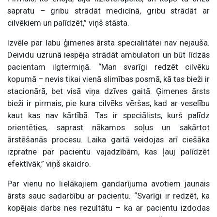
sapratu – gribu strādāt medicīnā, gribu strādāt ar
cilvēkiem un palīdzēt,” viņš stāsta.
Izvēle par labu ģimenes ārsta specialitātei nav nejauša.
Deividu uzrunā iespēja strādāt ambulatori un būt līdzās
pacientam ilgtermiņā. “Man svarīgi redzēt cilvēku
kopumā – nevis tikai vienā slimības posmā, kā tas bieži ir
stacionārā, bet visā viņa dzīves gaitā. Ģimenes ārsts
bieži ir pirmais, pie kura cilvēks vēršas, kad ar veselību
kaut kas nav kārtībā. Tas ir speciālists, kurš palīdz
orientēties, saprast nākamos soļus un sakārtot
ārstēšanās procesu. Laika gaitā veidojas arī ciešāka
izpratne par pacientu vajadzībām, kas ļauj palīdzēt
efektīvāk,” viņš skaidro.
Par vienu no lielākajiem gandarījuma avotiem jaunais
ārsts sauc sadarbību ar pacientu. “Svarīgi ir redzēt, ka
kopējais darbs nes rezultātu – ka ar pacientu izdodas