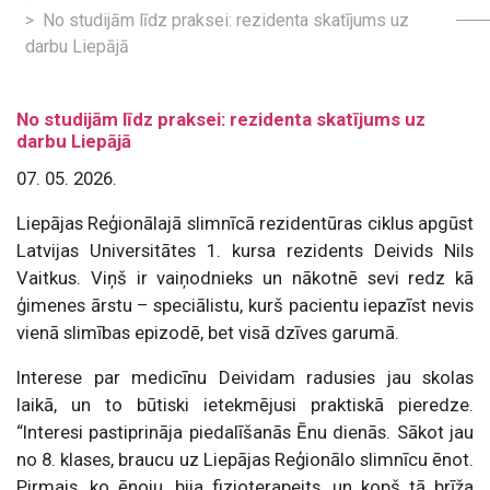
No studijām līdz praksei: rezidenta skatījums uz
darbu Liepājā
No studijām līdz praksei: rezidenta skatījums uz
darbu Liepājā
07. 05. 2026.
Liepājas Reģionālajā slimnīcā rezidentūras ciklus apgūst
Latvijas Universitātes 1. kursa rezidents Deivids Nils
Vaitkus. Viņš ir vaiņodnieks un nākotnē sevi redz kā
ģimenes ārstu – speciālistu, kurš pacientu iepazīst nevis
vienā slimības epizodē, bet visā dzīves garumā.
Interese par medicīnu Deividam radusies jau skolas
laikā, un to būtiski ietekmējusi praktiskā pieredze.
“Interesi pastiprināja piedalīšanās Ēnu dienās. Sākot jau
no 8. klases, braucu uz Liepājas Reģionālo slimnīcu ēnot.
Pirmais, ko ēnoju, bija fizioterapeits, un kopš tā brīža