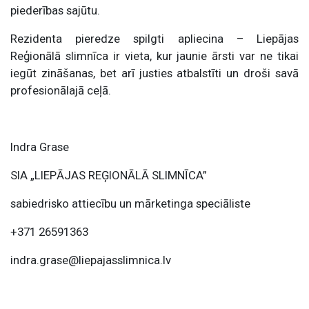
piederības sajūtu.
Rezidenta pieredze spilgti apliecina – Liepājas
Reģionālā slimnīca ir vieta, kur jaunie ārsti var ne tikai
iegūt zināšanas, bet arī justies atbalstīti un droši savā
profesionālajā ceļā.
Indra Grase
SIA „LIEPĀJAS REĢIONĀLĀ SLIMNĪCA”
sabiedrisko attiecību un mārketinga speciāliste
+371 26591363
indra.grase@liepajasslimnica.lv