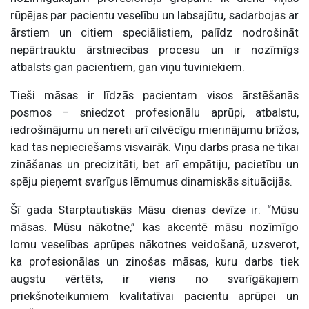
rūpējas par pacientu veselību un labsajūtu, sadarbojas ar
ārstiem un citiem speciālistiem, palīdz nodrošināt
nepārtrauktu ārstniecības procesu un ir nozīmīgs
atbalsts gan pacientiem, gan viņu tuviniekiem.
Tieši māsas ir līdzās pacientam visos ārstēšanās
posmos – sniedzot profesionālu aprūpi, atbalstu,
iedrošinājumu un nereti arī cilvēcīgu mierinājumu brīžos,
kad tas nepieciešams visvairāk. Viņu darbs prasa ne tikai
zināšanas un precizitāti, bet arī empātiju, pacietību un
spēju pieņemt svarīgus lēmumus dinamiskās situācijās.
Šī gada Starptautiskās Māsu dienas devīze ir: “Mūsu
māsas. Mūsu nākotne,” kas akcentē māsu nozīmīgo
lomu veselības aprūpes nākotnes veidošanā, uzsverot,
ka profesionālas un zinošas māsas, kuru darbs tiek
augstu vērtēts, ir viens no svarīgākajiem
priekšnoteikumiem kvalitatīvai pacientu aprūpei un