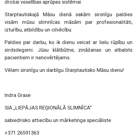
drošai veselības aprūpes sistēmai.
Starptautiskajā Māsu dienā sakām sirsnīgu paldies
visām mūsu slimnīcas māsām par profesionalitāti,
izturību, atbildību un cilvēcību.
Paldies par darbu, ko ik dienu veicat ar lielu rūpību un
sirdsdegsmi. Jūsu klātbūtne, zināšanas un atbalsts
pacientiem ir nenovērtējams.
Vēlam sirsnīgu un darbīgu Starptautisko Māsu dienu!
Indra Grase
SIA „LIEPĀJAS REĢIONĀLĀ SLIMNĪCA”
sabiedrisko attiecību un mārketinga speciāliste
+371 26591363