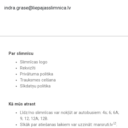
indra.grase@liepajasslimnica.lv
Par slimnīcu
Slimnīcas logo
Rekvizīti
Privātuma politika
Trauksmes celšana
Sīkdatņu politika
Kā mūs atrast
Līdz/no slimnīcas var nokļūt ar autobusiem: 4s; 6; 6A;
9; 12; 12A; 12B.
Sīkāk par atiešanas laikiem var uzzināt:
marsruti.lv
.