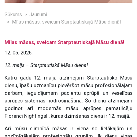
Sākums
Jaunumi
Mīļas māsas, sveicam Starptautiskajā Māsu dienā!
Mīļas māsas, sveicam Starptautiskajā Māsu dienā!
12. 05. 2026.
12. maijs – Starptautiskā Māsu diena!
Katru gadu 12. maijā atzīmējam Starptautisko Māsu
dienu, īpašu uzmanību pievēršot māsu profesionālajam
darbam, ieguldījumam pacientu aprūpē un veselības
aprūpes sistēmas nodrošināšanā. Šo dienu atzīmējam
godinot arī modernās māsu aprūpes pamatlicēju
Florenci Nightingali, kuras dzimšanas diena ir 12. maijā.
Arī mūsu slimnīcā māsas ir viena no lielākajām un
nozīmīgākajām profesionāļu grupām. Ik dienu viņas