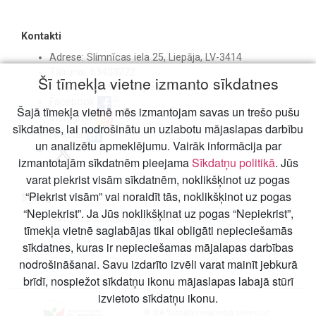
Kontakti
Adrese: Slimnīcas iela 25, Liepāja, LV-3414
Tālrunis: 63403222
Šī tīmekļa vietne izmanto sīkdatnes
E-pasts:
birojs@liepajasslimnica.lv
Facebook
Šajā tīmekļa vietnē mēs izmantojam savas un trešo pušu
Instagram
sīkdatnes, lai nodrošinātu un uzlabotu mājaslapas darbību
Linkedin
un analizētu apmeklējumu. Vairāk informācija par
izmantotajām sīkdatnēm pieejama
Sīkdatņu politikā
. Jūs
varat piekrist visām sīkdatnēm, noklikšķinot uz pogas
“Piekrist visām” vai noraidīt tās, noklikšķinot uz pogas
Svarīgi
“Nepiekrist”. Ja Jūs noklikšķinat uz pogas “Nepiekrist”,
Slimību profilakses un kontroles centrs
tīmekļa vietnē saglabājas tikai obligāti nepieciešamās
sīkdatnes, kuras ir nepieciešamas mājalapas darbības
nodrošināšanai. Savu izdarīto izvēli varat mainīt jebkurā
brīdī, nospiežot sīkdatņu ikonu mājaslapas labajā stūrī
izvietoto sīkdatņu ikonu.
© SIA "Liepājas reģionālā slimnīca"