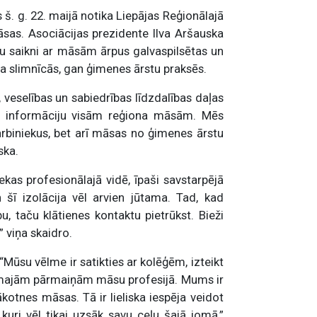
š. g. 22. maijā notika Liepājas Reģionālajā
sas. Asociācijas prezidente Ilva Aršauska
u saikni ar māsām ārpus galvaspilsētas un
a slimnīcās, gan ģimenes ārstu praksēs.
 veselības un sabiedrības līdzdalības daļas
īt informāciju visām reģiona māsām. Mēs
darbiniekus, bet arī māsas no ģimenes ārstu
ska.
sekas profesionālajā vidē, īpaši savstarpējā
šī izolācija vēl arvien jūtama. Tad, kad
, taču klātienes kontaktu pietrūkst. Bieži
” viņa skaidro.
 “Mūsu vēlme ir satikties ar kolēģēm, izteikt
dāmajām pārmaiņām māsu profesijā. Mums ir
kotnes māsas. Tā ir lieliska iespēja veidot
kuri vēl tikai uzsāk savu ceļu šajā jomā,”