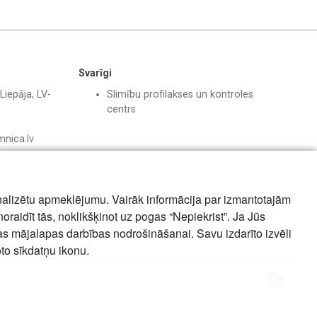
Svarīgi
Liepāja, LV-
Slimību profilakses un kontroles
centrs
mnica.lv
nalizētu apmeklējumu. Vairāk informācija par izmantotajām
noraidīt tās, noklikšķinot uz pogas “Nepiekrist”. Ja Jūs
mas mājalapas darbības nodrošināšanai. Savu izdarīto izvēli
oto sīkdatņu ikonu.