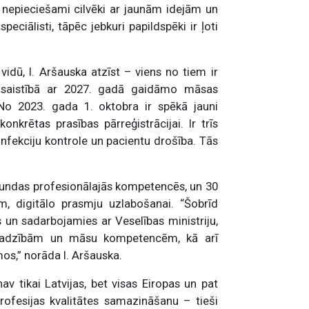
ir nepieciešami cilvēki ar jaunām idejām un
speciālisti, tāpēc jebkuri papildspēki ir ļoti
dū, I. Aršauska atzīst – viens no tiem ir
m saistībā ar 2027. gadā gaidāmo māsas
No 2023. gada 1. oktobra ir spēkā jauni
nkrētas prasības pārreģistrācijai. Ir trīs
nfekciju kontrole un pacientu drošība. Tās
tundas profesionālajās kompetencēs, un 30
m, digitālo prasmju uzlabošanai. “Šobrīd
un sadarbojamies ar Veselības ministriju,
ajadzībām un māsu kompetencēm, kā arī
os,” norāda I. Aršauska.
av tikai Latvijas, bet visas Eiropas un pat
fesijas kvalitātes samazināšanu – tieši