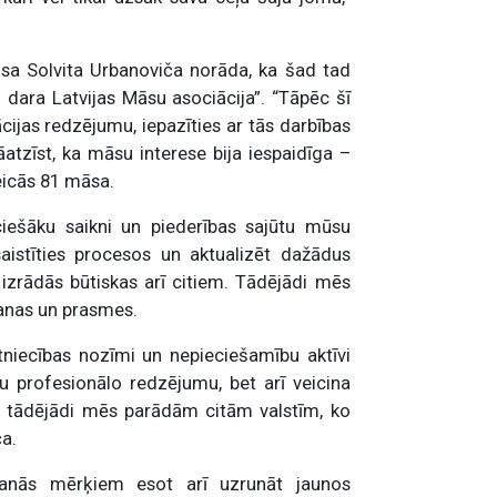
sa Solvita Urbanoviča norāda, ka šad tad
 dara Latvijas Māsu asociācija”. “Tāpēc šī
ciācijas redzējumu, iepazīties ar tās darbības
atzīst, ka māsu interese bija iespaidīga –
eicās 81 māsa.
 ciešāku saikni un piederības sajūtu mūsu
esaistīties procesos un aktualizēt dažādus
izrādās būtiskas arī citiem. Tādējādi mēs
šanas un prasmes.
tniecības nozīmi un nepieciešamību aktīvi
ūsu profesionālo redzējumu, bet arī veicina
– tādējādi mēs parādām citām valstīm, ko
a.
kšanās mērķiem esot arī uzrunāt jaunos