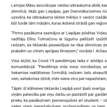
Latvijas Māsu asociācijas valdes izbraukuma sēdē, kas 
slimnīcā, tikās gan Liepājas, gan Dienvidkurzemes mā
uzsvēra, ka izbraukuma sēdes mērķis ir veidot ciešāk
būt tuvāk tām māsām, kuras ikdienā strādā gan reģion
“Pirms pasākuma sazinājos ar Liepājas pilsētas Vides,
vadītāju Elīnu Tolmačovu ar lūgumu palīdzēt izsūt
redzam, ka tikšanās piesaistījusi ne tikai slimnīcas 
praksēm un citiem aprūpes līmeņiem,” norāda I. Aršau
Viņa atzīst, ka Covid-19 pandēmijas laiks ir atstājis 
komunikācijā. “Pandēmija mūs visus norobežoja, un 
tiekamies neklātienes formātā, redzam lielu atsaucību
vien, satiekoties dzīvē, mēs viena otru pat nepazīstam,
Tāpēc šī klātienes tikšanās Liepājā esot īpaši svarīga.
viņām pateicību par viņu darbu un pastāstīt par gai
prieks, ka pasākumam pievienojušies arī studenti – nā
saikni starp pieredzējušiem profesionāļiem un tiem, 