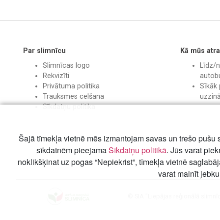
Par slimnīcu
Kā mūs atra
Slimnīcas logo
Līdz/n
Rekvizīti
autobu
Privātuma politika
Sīkāk 
Trauksmes celšana
uzzin
Sīkdatņu politika
Šajā tīmekļa vietnē mēs izmantojam savas un trešo pušu s
sīkdatnēm pieejama
Sīkdatņu politikā
. Jūs varat piek
noklikšķinat uz pogas “Nepiekrist”, tīmekļa vietnē saglabā
varat mainīt jebku
© SIA "Liepājas reģionālā slimnī