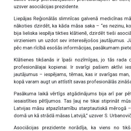
uzsver asociācijas prezidente.
Liepājas Reģionālās slimnīcas galvenā medicīnas mā
nākoties dzirdēt, ka kāda māsa saka – “es nezinu, ko
bija lieliska iespēja tikties klātienē, dzirdēt tieši aso
virzieniem un uzdot sev interesējošos jautājumus. Jā
pēc man rīcībā esošās informācijas, pasākumam piet
Klātienes tikšanās ir īpaši nozīmīgas, jo tās rada
profesionālajai kopienai. Ir svarīgi pašiem aktīvi i
jautājumus – iespējams, tēmas, kas ir svarīgas man, 
kopā varam augt un attīstīt savas profesionālās zinā
Pasākuma laikā vērtīgs atgādinājums bija arī par pē
iesaistīties pētījumos. Tas ļauj ne tikai stiprināt m
Latvijas māsu atpazīstamību starptautiskā mērogā 
domā un kā strādā māsas Latvijā,” uzsver S. Urbanovič
Asociācijas prezidente norādīja, ka viens no ti