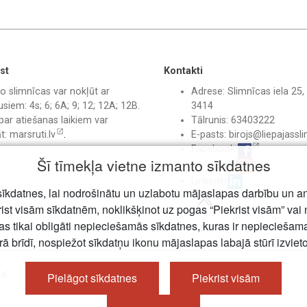
st
Kontakti
o slimnīcas var nokļūt ar
Adrese: Slimnīcas iela 25, 
siem: 4s; 6; 6A; 9; 12; 12A; 12B.
3414
par atiešanas laikiem var
Tālrunis: 63403222
āt:
marsruti.lv
.
E-pasts:
birojs@liepajassli
Facebook
Šī tīmekļa vietne izmanto sīkdatnes
Instagram
Linkedin
īkdatnes, lai nodrošinātu un uzlabotu mājaslapas darbību un a
rist visām sīkdatnēm, noklikšķinot uz pogas “Piekrist visām” vai 
jas tikai obligāti nepieciešamās sīkdatnes, kuras ir nepiecieša
rā brīdī, nospiežot sīkdatņu ikonu mājaslapas labajā stūrī izviet
ca"
Pielāgot sīkdatnes
Piekrist visām