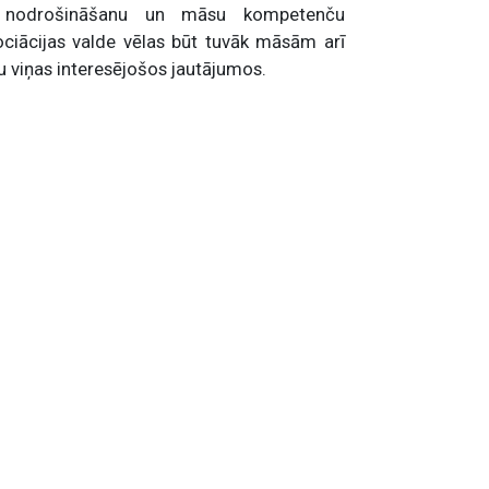
es nodrošināšanu un māsu kompetenču
sociācijas valde vēlas būt tuvāk māsām arī
tu viņas interesējošos jautājumos.