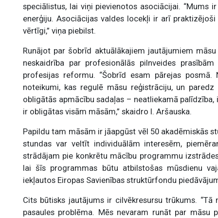
speciālistus, lai viņi pievienotos asociācijai. “Mums 
enerģiju. Asociācijas valdes locekļi ir arī praktizējoši 
vērtīgi,” viņa piebilst.
Runājot par šobrīd aktuālākajiem jautājumiem māsu vi
neskaidrība par profesionālās pilnveides prasībā
profesijas reformu. “Šobrīd esam pārejas posmā. 
noteikumi, kas regulē māsu reģistrāciju, un paredz ko
obligātās apmācību sadaļas – neatliekamā palīdzība, i
ir obligātas visām māsām,” skaidro I. Aršauska.
Papildu tam māsām ir jāapgūst vēl 50 akadēmiskās s
stundas var veltīt individuālām interesēm, piemēra
strādājam pie konkrētu mācību programmu izstrādes 
lai šīs programmas būtu atbilstošas mūsdienu v
iekļautos Eiropas Savienības struktūrfondu piedāvājum
Cits būtisks jautājums ir cilvēkresursu trūkums. “Tā n
pasaules problēma. Mēs nevaram runāt par māsu pro