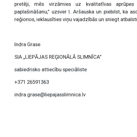
pretēji, mēs virzāmies uz kvalitatīvas aprūp
paplašināšanu,” uzsver I. Aršauska un piebilst, ka a
reģionos, ieklausīties viņu vajadzībās un sniegt atbals
Indra Grase
SIA „LIEPĀJAS REĢIONĀLĀ SLIMNĪCA”
sabiedrisko attiecību speciāliste
+371 26591363
indra.grase@liepajasslimnica.lv