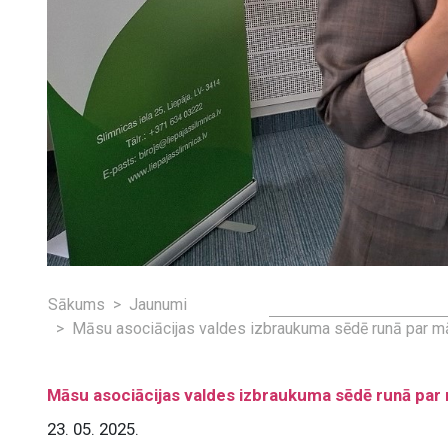
Sākums
Jaunumi
Māsu asociācijas valdes izbraukuma sēdē runā par m
Māsu asociācijas valdes izbraukuma sēdē runā par
23. 05. 2025.