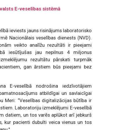
 valsts E-veselības sistēmā
elībā ieviests jauns risinājums laboratorisko
rmē Nacionālais veselības dienests (NVD).
nām veikto analīžu rezultāti ir pieejami
lībā iesūtījušas jau nepilnus 4 miljonus
zmeklējumu rezultātu pārskati turpmāk
acientiem, gan ārstiem būs pieejami bez
na E-veselībā nodrošina iedzīvotājiem
pamatnosacījums atbildīgai un savlaicīgai
Meri: “Veselības digitalizācijas būtība ir
rstiem. Laboratoriju izmeklējumi E-veselībā
m datiem, un tos varēs aplūkot arī jebkurš
 kur pacienti dubulti veica vienus un tos
anu."