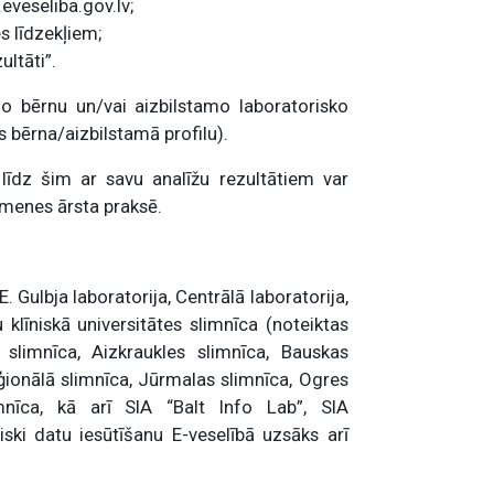
eveseliba.gov.lv;
s līdzekļiem;
ltāti”.
go bērnu un/vai aizbilstamo laboratorisko
s bērna/aizbilstamā profilu).
ā līdz šim ar savu analīžu rezultātiem var
ģimenes ārsta praksē.
. Gulbja laboratorija, Centrālā laboratorija,
 klīniskā universitātes slimnīca (noteiktas
s slimnīca, Aizkraukles slimnīca, Bauskas
ģionālā slimnīca, Jūrmalas slimnīca, Ogres
nīca, kā arī SIA “Balt Info Lab”, SIA
ski datu iesūtīšanu E-veselībā uzsāks arī