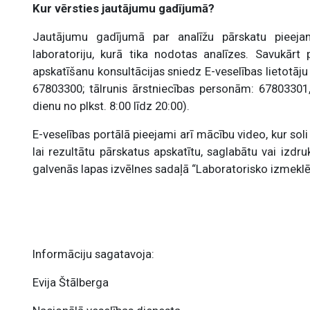
Kur vērsties jautājumu gadījumā?
Jautājumu gadījumā par analīžu pārskatu pieejam
laboratoriju, kurā tika nodotas analīzes. Savukārt
apskatīšanu konsultācijas sniedz E-veselības lietotāju
67803300; tālrunis ārstniecības personām: 67803301, 
dienu no plkst. 8:00 līdz 20:00).
E-veselības portālā pieejami arī mācību video, kur so
lai rezultātu pārskatus apskatītu, saglabātu vai izdr
galvenās lapas izvēlnes sadaļā “Laboratorisko izmeklē
Informāciju sagatavoja:
Evija Štālberga