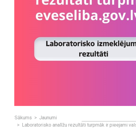
Sākums
Jaunumi
Laboratorisko analīžu rezultāti turpmāk ir pieejami v