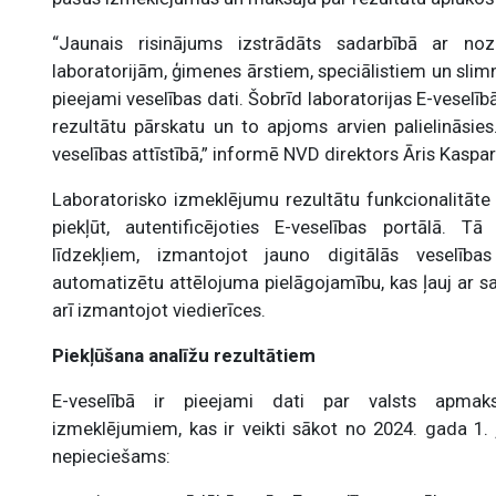
“Jaunais risinājums izstrādāts sadarbībā ar noz
laboratorijām, ģimenes ārstiem, speciālistiem un slimn
pieejami veselības dati. Šobrīd laboratorijas E-veselīb
rezultātu pārskatu un to apjoms arvien palielināsies.
veselības attīstībā,” informē NVD direktors Āris Kaspa
Laboratorisko izmeklējumu rezultātu funkcionalitāte 
piekļūt, autentificējoties E-veselības portālā. 
līdzekļiem, izmantojot jauno digitālās veselības
automatizētu attēlojuma pielāgojamību, kas ļauj ar sa
arī izmantojot viedierīces.
Piekļūšana analīžu rezultātiem
E-veselībā ir pieejami dati par valsts apmak
izmeklējumiem, kas ir veikti sākot no 2024. gada 1. j
nepieciešams: