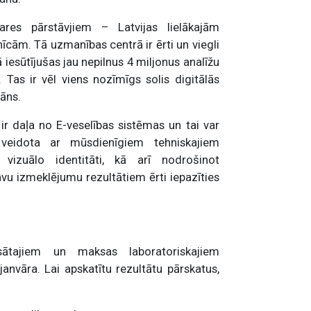
ares pārstāvjiem – Latvijas lielākajām
īcām. Tā uzmanības centrā ir ērti un viegli
ā iesūtījušas jau nepilnus 4 miljonus analīžu
 Tas ir vēl viens nozīmīgs solis digitālās
rāns.
ir daļa no E-veselības sistēmas un tai var
Tā veidota ar mūsdienīgiem tehniskajiem
 vizuālo identitāti, kā arī nodrošinot
vu izmeklējumu rezultātiem ērti iepazīties
sātajiem un maksas laboratoriskajiem
anvāra. Lai apskatītu rezultātu pārskatus,