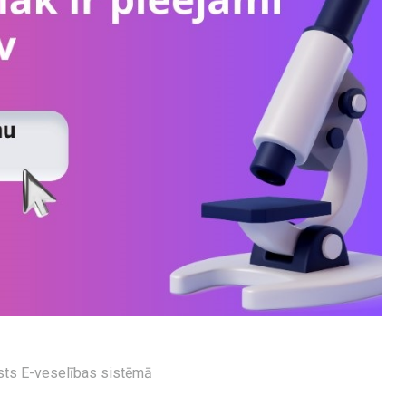
alsts E-veselības sistēmā