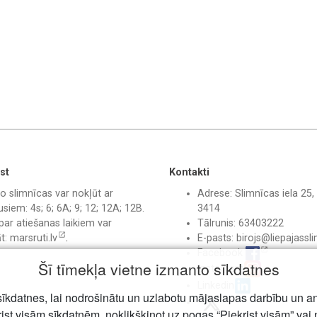
st
Kontakti
o slimnīcas var nokļūt ar
Adrese: Slimnīcas iela 25, 
siem: 4s; 6; 6A; 9; 12; 12A; 12B.
3414
par atiešanas laikiem var
Tālrunis: 63403222
āt:
marsruti.lv
.
E-pasts:
birojs@liepajassli
Facebook
Šī tīmekļa vietne izmanto sīkdatnes
Instagram
Linkedin
īkdatnes, lai nodrošinātu un uzlabotu mājaslapas darbību un a
rist visām sīkdatnēm, noklikšķinot uz pogas “Piekrist visām” vai 