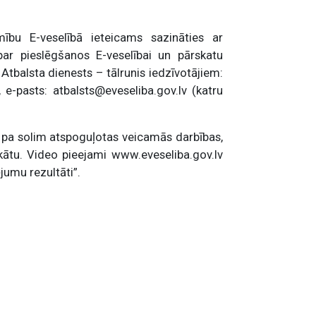
ību E-veselībā ieteicams sazināties ar
 par pieslēgšanos E-veselībai un pārskatu
 Atbalsta dienests – tālrunis iedzīvotājiem:
e-pasts: atbalsts@eveseliba.gov.lv (katru
li pa solim atspoguļotas veicamās darbības,
ukātu. Video pieejami www.eveseliba.gov.lv
jumu rezultāti”.