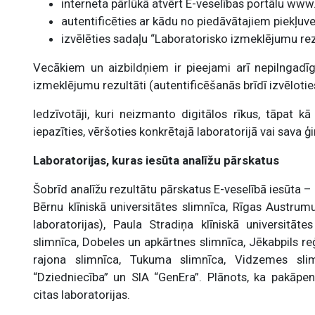
interneta pārlūkā atvērt E-veselības portālu www.
autentificēties ar kādu no piedāvātajiem piekļuve
izvēlēties sadaļu “Laboratorisko izmeklējumu rezu
Vecākiem un aizbildņiem ir pieejami arī nepilngadī
izmeklējumu rezultāti (autentificēšanās brīdī izvēlotie
Iedzīvotāji, kuri neizmanto digitālos rīkus, tāpat k
iepazīties, vēršoties konkrētajā laboratorijā vai sava 
Laboratorijas, kuras iesūta analīžu pārskatus
Šobrīd analīžu rezultātu pārskatus E-veselībā iesūta – E
Bērnu klīniskā universitātes slimnīca, Rīgas Austrumu
laboratorijas), Paula Stradiņa klīniskā universitāte
slimnīca, Dobeles un apkārtnes slimnīca, Jēkabpils re
rajona slimnīca, Tukuma slimnīca, Vidzemes slim
“Dziedniecība” un SIA “GenEra”. Plānots, ka pakāpeni
citas laboratorijas.