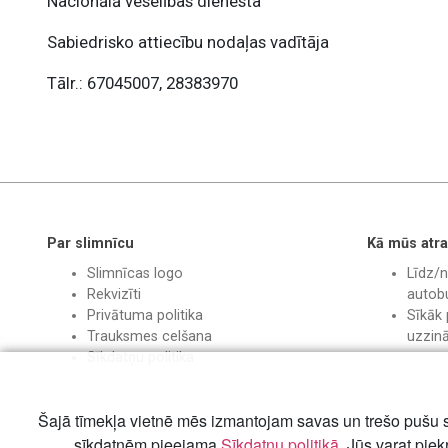
Nacionālā veselības dienesta
Sabiedrisko attiecību nodaļas vadītāja
Tālr.: 67045007, 28383970
Par slimnīcu
Kā mūs atra
Slimnīcas logo
Līdz/n
Rekvizīti
autobu
Privātuma politika
Sīkāk 
Trauksmes celšana
uzzin
Sīkdatņu politika
Šajā tīmekļa vietnē mēs izmantojam savas un trešo pušu s
sīkdatnēm pieejama
Sīkdatņu politikā
. Jūs varat piek