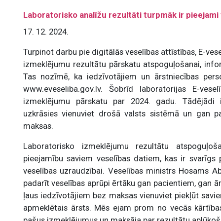
Laboratorisko analīžu rezultāti turpmāk ir pieejami
17. 12. 2024.
Turpinot darbu pie digitālās veselības attīstības, E-ves
izmeklējumu rezultātu pārskatu atspoguļošanai, info
Tas nozīmē, ka iedzīvotājiem un ārstniecības perso
www.eveseliba.gov.lv. Šobrīd laboratorijas E-vese
izmeklējumu pārskatu par 2024. gadu. Tādējādi i
uzkrāsies vienuviet drošā valsts sistēmā un gan p
maksas.
Laboratorisko izmeklējumu rezultātu atspoguļoša
pieejamību saviem veselības datiem, kas ir svarīgs 
veselības uzraudzībai. Veselības ministrs Hosams Abu 
padarīt veselības aprūpi ērtāku gan pacientiem, gan ā
ļaus iedzīvotājiem bez maksas vienuviet piekļūt savie
apmeklētais ārsts. Mēs ejam prom no vecās kārtības,
pašus izmeklējumus un maksāja par rezultātu aplūkoš