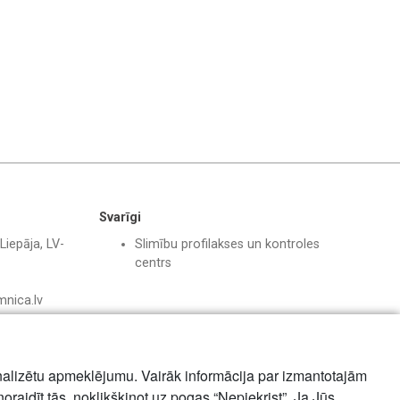
Svarīgi
Liepāja, LV-
Slimību profilakses un kontroles
centrs
mnica.lv
nalizētu apmeklējumu. Vairāk informācija par izmantotajām
noraidīt tās, noklikšķinot uz pogas “Nepiekrist”. Ja Jūs