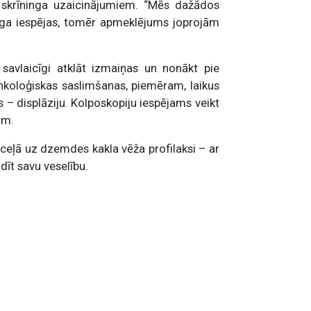
 skrīninga uzaicinājumiem. “Mēs dažādos
nga iespējas, tomēr apmeklējums joprojām
a savlaicīgi atklāt izmaiņas un nonākt pie
nkoloģiskas saslimšanas, piemēram, laikus
– displāziju. Kolposkopiju iespējams veikt
im.
is ceļā uz dzemdes kakla vēža profilaksi – ar
dīt savu veselību.