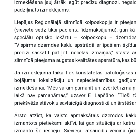
izmeklēšana ļauj ātrāk iegūt precīzu diagnozi, negaid
padziļināts izmeklējums.
Liepājas Reģionālajā slimnīcā kolposkopija ir piee
(sieviete sedz tikai pacienta līdzmaksājumu), gan k
speciālu optisko iekārtu – kolposkopu – dzemdes k
“Vispirms dzemdes kaklu apstrādā ar īpašiem šķīdum
precīzi saskatīt pat ļoti nelielas izmaiņas,” stāsta 
slimnīcā pieejama augstas kvalitātes aparatūra, kas būt
Ja izmeklējuma laikā tiek konstatētas patoloģiskas i
bojājuma lokalizāciju un nepieciešamības gadīju
izmeklēšanai. “Mēs varam pamanīt un izvērtēt izmaiņa
laikā nav pamanāmas,” uzsver E. Lapšāne. “Tieši t
priekšvēža stāvokļu savlaicīgā diagnostikā un ārstēšan
Ārste atzīst, ka valsts apmaksātais dzemdes kakla
izmantots pietiekami aktīvi, lai gan situācija ar katr
izmanto šo iespēju. Sieviešu atsaucību veicina ģim