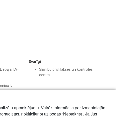
Svarīgi
Liepāja, LV-
Slimību profilakses un kontroles
centrs
mnica.lv
nalizētu apmeklējumu. Vairāk informācija par izmantotajām
noraidīt tās, noklikšķinot uz pogas “Nepiekrist”. Ja Jūs