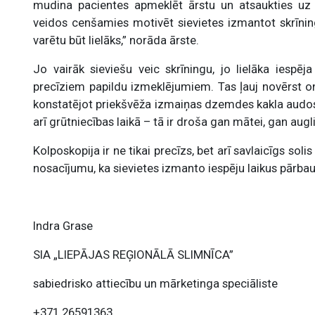
mudina pacientes apmeklēt ārstu un atsaukties uz
veidos cenšamies motivēt sievietes izmantot skrīni
varētu būt lielāks,” norāda ārste.
Jo vairāk sieviešu veic skrīningu, jo lielāka iespēj
precīziem papildu izmeklējumiem. Tas ļauj novērst o
konstatējot priekšvēža izmaiņas dzemdes kakla audos 
arī grūtniecības laikā – tā ir droša gan mātei, gan augl
Kolposkopija ir ne tikai precīzs, bet arī savlaicīgs sol
nosacījumu, ka sievietes izmanto iespēju laikus pārbau
Indra Grase
SIA „LIEPĀJAS REĢIONĀLĀ SLIMNĪCA”
sabiedrisko attiecību un mārketinga speciāliste
+371 26591363