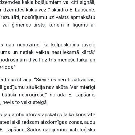
zemdes kakla bojājumiem vai citi signāli,
ar dzemdes kakla vēzi,” skaidro E. Lapšāne.
rezultāti, nosūtījumu uz valsts apmaksātu
s vai ģimenes ārsts, kuriem ir līgums ar
tas gan nenozīmē, ka kolposkopija jāveic
jums un netiek veikta neatliekamā kārtā,”
odrošinām divu līdz trīs mēnešu laikā, un
eriods.”
ojas strauji. “Sievietes nereti satraucas,
ļā gadījumu situācija nav akūta. Var mierīgi
 būtiski neprogresē,” norāda E. Lapšāne,
 nevis to veikt steigā.
s jau ambulatorās apskates laikā konstatē
pskates laikā redzam aizdomīgas zonas, audu
o E. Lapšāne. Šādos gadījumos histoloģiskā