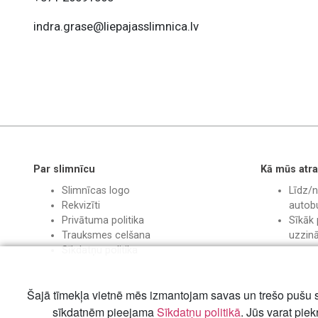
indra.grase@liepajasslimnica.lv
Par slimnīcu
Kā mūs atra
Slimnīcas logo
Līdz/n
Rekvizīti
autobu
Privātuma politika
Sīkāk 
Trauksmes celšana
uzzin
Sīkdatņu politika
Šajā tīmekļa vietnē mēs izmantojam savas un trešo pušu s
sīkdatnēm pieejama
Sīkdatņu politikā
. Jūs varat piek