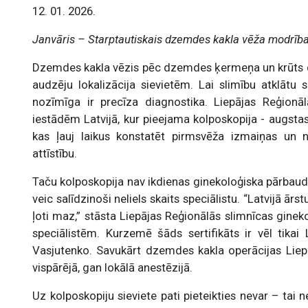
12. 01. 2026.
Janvāris – Starptautiskais dzemdes kakla vēža modrīb
Dzemdes kakla vēzis pēc dzemdes ķermeņa un krūts d
audzēju lokalizācija sievietēm. Lai slimību atklātu 
nozīmīga ir precīza diagnostika. Liepājas Reģionāl
iestādēm Latvijā, kur pieejama kolposkopija - augsta
kas ļauj laikus konstatēt pirmsvēža izmaiņas un 
attīstību.
Taču kolposkopija nav ikdienas ginekoloģiska pārbaude
veic salīdzinoši neliels skaits speciālistu. “Latvijā ārst
ļoti maz,” stāsta Liepājas Reģionālās slimnīcas gine
speciālistēm. Kurzemē šāds sertifikāts ir vēl tikai 
Vasjutenko. Savukārt dzemdes kakla operācijas Liepā
vispārējā, gan lokālā anestēzijā.
Uz kolposkopiju sieviete pati pieteikties nevar – tai