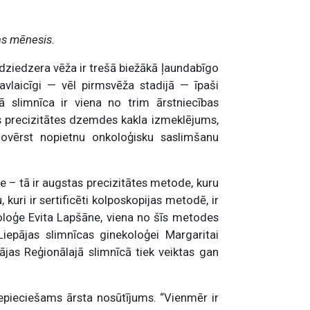
as mēnesis.
ziedzera vēža ir trešā biežākā ļaundabīgo
savlaicīgi — vēl pirmsvēža stadijā — īpaši
ā slimnīca ir viena no trim ārstniecības
s precizitātes dzemdes kakla izmeklējums,
novērst nopietnu onkoloģisku saslimšanu
 – tā ir augstas precizitātes metode, kuru
u, kuri ir sertificēti kolposkopijas metodē, ir
koloģe Evita Lapšāne, viena no šīs metodes
Liepājas slimnīcas ginekoloģei Margaritai
jas Reģionālajā slimnīcā tiek veiktas gan
 nepieciešams ārsta nosūtījums. “Vienmēr ir