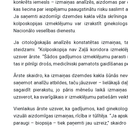
konkrēts iemesls – izmaiņas analīzēs, aizdomas par d
kas liecina par iespējamu paaugstinātu risku saslimt 
Ja saņemti aizdomīgi dzemdes kakla vēža skrīninga 
kolposkopijas izmeklējumu var izrakstīt ginekolog
Nacionālo veselības dienestu.
Ja citoloģiskajās analīzēs konstatētas izmaiņas, 
steidzami. “Kolposkopija nav Zaļā koridora izmeklē
uzsver ārste. “Šādos gadījumos izmeklējumu parasti n
tas ir pilnīgi drošs, medicīniski pamatots gaidīšanas p
Ārste skaidro, ka izmaiņas dzemdes kakla šūnās neveid
saņemot analīžu atbildes, taču jāuzsver – lielākajā da
sagaidīt pierakstu, jo pāris mēnešu laikā izmaiņas
uzsverot, ka svarīgākais ir izmeklējumu patiešām veikt,
Vienlaikus ārste uzsver, ka gadījumos, kad ginekolog
vizuāli aizdomīgas izmaiņas, rīcība ir tūlītēja. “Ja a
paraugi – biopsija – tiek paņemti jau uzreiz,” skaidr