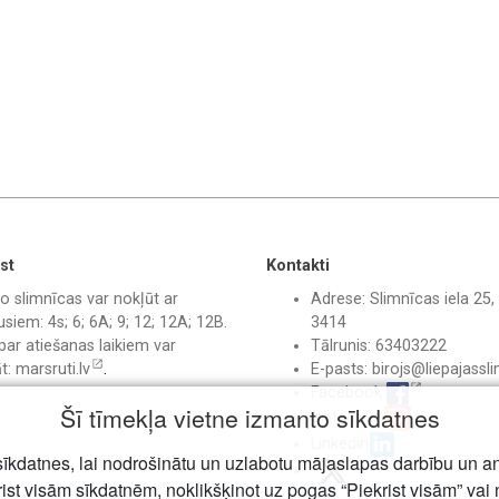
st
Kontakti
o slimnīcas var nokļūt ar
Adrese: Slimnīcas iela 25, 
siem: 4s; 6; 6A; 9; 12; 12A; 12B.
3414
par atiešanas laikiem var
Tālrunis: 63403222
āt:
marsruti.lv
.
E-pasts:
birojs@liepajassli
Facebook
Šī tīmekļa vietne izmanto sīkdatnes
Instagram
Linkedin
īkdatnes, lai nodrošinātu un uzlabotu mājaslapas darbību un a
rist visām sīkdatnēm, noklikšķinot uz pogas “Piekrist visām” vai 