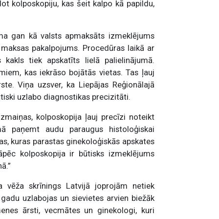
ot kolposkopiju, kas šeit kalpo kā papildu,
jama gan kā valsts apmaksāts izmeklējums
ā maksas pakalpojums. Procedūras laikā ar
akls tiek apskatīts lielā palielinājumā.
iem, kas iekrāso bojātās vietas. Tas ļauj
ārste. Viņa uzsver, ka Liepājas Reģionālajā
iski uzlabo diagnostikas precizitāti.
zmaiņas, kolposkopija ļauj precīzi noteikt
mā paņemt audu paraugus histoloģiskai
s, kuras parastas ginekoloģiskās apskates
āpēc kolposkopija ir būtisks izmeklējums
ā.”
 vēža skrīnings Latvijā joprojām netiek
u gadu uzlabojas un sievietes arvien biežāk
enes ārsti, vecmātes un ginekologi, kuri