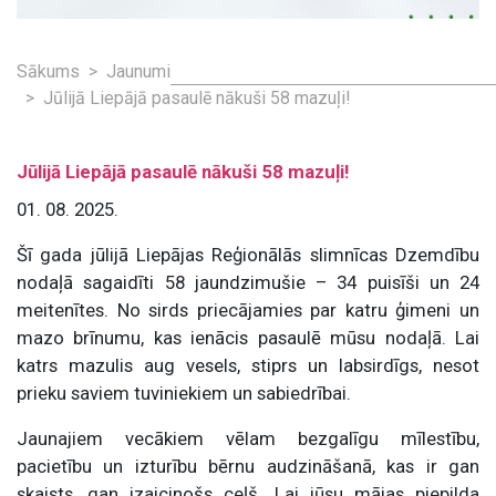
Sākums
Jaunumi
Jūlijā Liepājā pasaulē nākuši 58 mazuļi!
Jūlijā Liepājā pasaulē nākuši 58 mazuļi!
01. 08. 2025.
Šī gada jūlijā Liepājas Reģionālās slimnīcas Dzemdību
nodaļā sagaidīti 58 jaundzimušie – 34 puisīši un 24
meitenītes. No sirds priecājamies par katru ģimeni un
mazo brīnumu, kas ienācis pasaulē mūsu nodaļā. Lai
katrs mazulis aug vesels, stiprs un labsirdīgs, nesot
prieku saviem tuviniekiem un sabiedrībai.
Jaunajiem vecākiem vēlam bezgalīgu mīlestību,
pacietību un izturību bērnu audzināšanā, kas ir gan
skaists, gan izaicinošs ceļš. Lai jūsu mājas piepilda