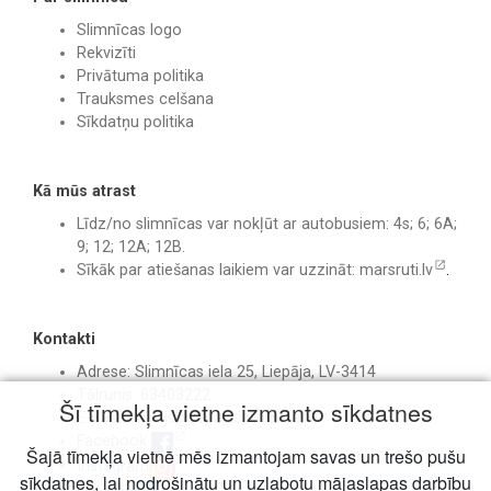
Slimnīcas logo
Rekvizīti
Privātuma politika
Trauksmes celšana
Sīkdatņu politika
Kā mūs atrast
Līdz/no slimnīcas var nokļūt ar autobusiem: 4s; 6; 6A;
9; 12; 12A; 12B.
Sīkāk par atiešanas laikiem var uzzināt:
marsruti.lv
.
Kontakti
Adrese: Slimnīcas iela 25, Liepāja, LV-3414
Tālrunis: 63403222
Šī tīmekļa vietne izmanto sīkdatnes
E-pasts:
birojs@liepajasslimnica.lv
Facebook
Šajā tīmekļa vietnē mēs izmantojam savas un trešo pušu
Instagram
sīkdatnes, lai nodrošinātu un uzlabotu mājaslapas darbību