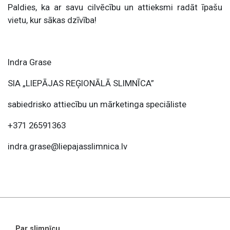
Paldies, ka ar savu cilvēcību un attieksmi radāt īpašu
vietu, kur sākas dzīvība!
Indra Grase
SIA „LIEPĀJAS REĢIONĀLĀ SLIMNĪCA”
sabiedrisko attiecību un mārketinga speciāliste
+371 26591363
indra.grase@liepajasslimnica.lv
Par slimnīcu