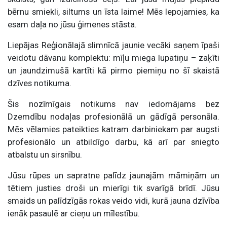
bērnu smiekli, siltums un īsta laime! Mēs lepojamies, ka
esam daļa no jūsu ģimenes stāsta.
Liepājas Reģionālajā slimnīcā jaunie vecāki saņem īpaši
veidotu dāvanu komplektu: mīļu miega lupatiņu – zaķīti
un jaundzimušā kartīti kā pirmo piemiņu no šī skaistā
dzīves notikuma.
Šis nozīmīgais notikums nav iedomājams bez
Dzemdību nodaļas profesionālā un gādīgā personāla.
Mēs vēlamies pateikties katram darbiniekam par augsti
profesionālo un atbildīgo darbu, kā arī par sniegto
atbalstu un sirsnību.
Jūsu rūpes un sapratne palīdz jaunajām māmiņām un
tētiem justies droši un mierīgi tik svarīgā brīdī. Jūsu
smaids un palīdzīgās rokas veido vidi, kurā jauna dzīvība
ienāk pasaulē ar cieņu un mīlestību.