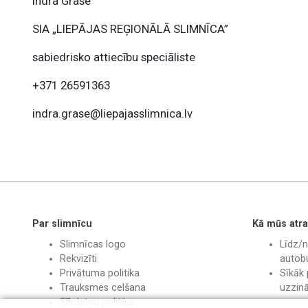
Indra Grase
SIA „LIEPĀJAS REĢIONĀLĀ SLIMNĪCA”
sabiedrisko attiecību speciāliste
+371 26591363
indra.grase@liepajasslimnica.lv
Par slimnīcu
Kā mūs atra
Slimnīcas logo
Līdz/n
Rekvizīti
autobu
Privātuma politika
Sīkāk 
Trauksmes celšana
uzzin
Sīkdatņu politika