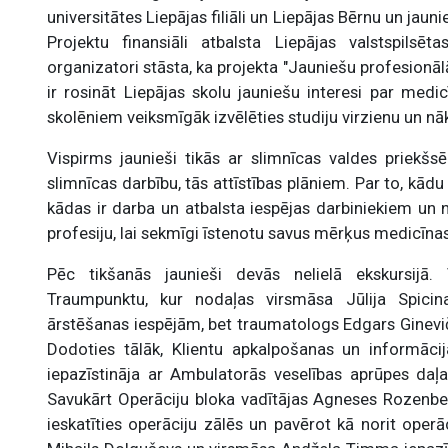
universitātes Liepājas filiāli un Liepājas Bērnu un jau
Projektu finansiāli atbalsta Liepājas valstspilsē
organizatori stāsta, ka projekta "Jauniešu profesionāl
ir rosināt Liepājas skolu jauniešu interesi par medi
skolēniem veiksmīgāk izvēlēties studiju virzienu un nā
Vispirms jaunieši tikās ar slimnīcas valdes priekšsē
slimnīcas darbību, tās attīstības plāniem. Par to, kādu
kādas ir darba un atbalsta iespējas darbiniekiem un 
profesiju, lai sekmīgi īstenotu savus mērķus medicīna
Pēc tikšanās jaunieši devās nelielā ekskursijā
Traumpunktu, kur nodaļas virsmāsa Jūlija Spicina
ārstēšanas iespējām, bet traumatologs Edgars Ginevičs
Dodoties tālāk, Klientu apkalpošanas un informācij
iepazīstināja ar Ambulatorās veselības aprūpes daļa
Savukārt Operāciju bloka vadītājas Agneses Rozenbe
ieskatīties operāciju zālēs un pavērot kā norit operāc