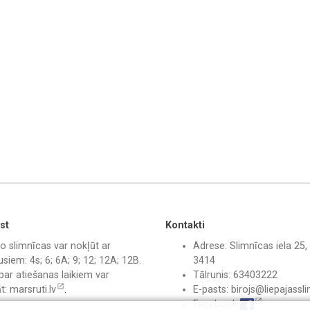
st
Kontakti
o slimnīcas var nokļūt ar
Adrese: Slimnīcas iela 25, 
siem: 4s; 6; 6A; 9; 12; 12A; 12B.
3414
par atiešanas laikiem var
Tālrunis: 63403222
āt:
marsruti.lv
.
E-pasts:
birojs@liepajassli
Facebook