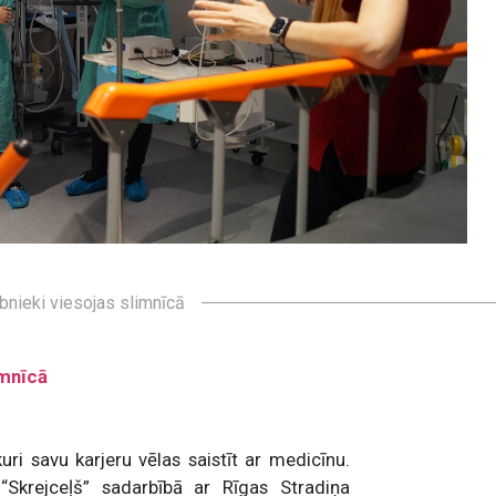
bnieki viesojas slimnīcā
imnīcā
uri savu karjeru vēlas saistīt ar medicīnu.
Skrejceļš” sadarbībā ar Rīgas Stradiņa