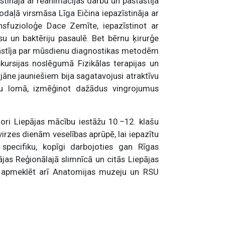
ināja ar reanimācijas darbu un pastāstīja
odaļā virsmāsa Līga Eičina iepazīstināja ar
ansfuzioloģe Dace Zemīte, iepazīstinot ar
usu un baktēriju pasaulē. Bet bērnu ķirurģe
stāstīja par mūsdienu diagnostikas metodēm
kursijas noslēgumā Fizikālas terapijas un
urjāne jauniešiem bija sagatavojusi atraktīvu
tu lomā, izmēģinot dažādus vingrojumus
ori Liepājas mācību iestāžu 10.–12. klašu
virzes dienām veselības aprūpē, lai iepazītu
 specifiku, kopīgi darbojoties gan Rīgas
pājas Reģionālajā slimnīcā un citās Liepājas
ja apmeklēt arī Anatomijas muzeju un RSU