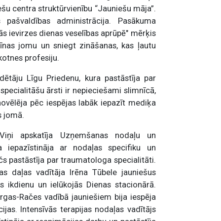
niešu centra struktūrvienību “Jauniešu māja”.
tas pašvaldības administrācija. Pasākuma
ās ievirzes dienas veselības aprūpē" mērķis
cīnas jomu un sniegt zināšanas, kas ļautu
kotnes profesiju.
dētāju Līgu Priedenu, kura pastāstīja par
 specialitāšu ārsti ir nepieciešami slimnīcā,
novēlēja pēc iespējas labāk iepazīt mediķa
s jomā.
. Viņi apskatīja Uzņemšanas nodaļu un
 iepazīstināja ar nodaļas specifiku un
 pastāstīja par traumatologa specialitāti.
as daļas vadītāja Irēna Tūbele jauniešus
s ikdienu un ielūkojās Dienas stacionārā.
rgas-Račes vadībā jauniešiem bija iespēja
ijas. Intensīvās terapijas nodaļas vadītājs