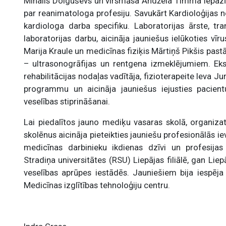
Mihails Dolguševs un virsmāsa Andžela Timma iepazīst
par reanimatologa profesiju. Savukārt Kardioloģijas n
kardiologa darba specifiku. Laboratorijas ārste, tr
laboratorijas darbu, aicināja jauniešus ielūkoties vīr
Marija Kraule un medicīnas fiziķis Mārtiņš Pikšis pa
– ultrasonogrāfijas un rentgena izmeklējumiem. Eks
rehabilitācijas nodaļas vadītāja, fizioterapeite Ieva J
programmu un aicināja jauniešus iejusties pacien
veselības stiprināšanai.
Lai piedalītos jauno mediķu vasaras skolā, organizat
skolēnus aicināja pieteikties jauniešu profesionālās ie
medicīnas darbinieku ikdienas dzīvi un profesijas
Stradiņa universitātes (RSU) Liepājas filiālē, gan Lie
veselības aprūpes iestādēs. Jauniešiem bija iespē
Medicīnas izglītības tehnoloģiju centru.