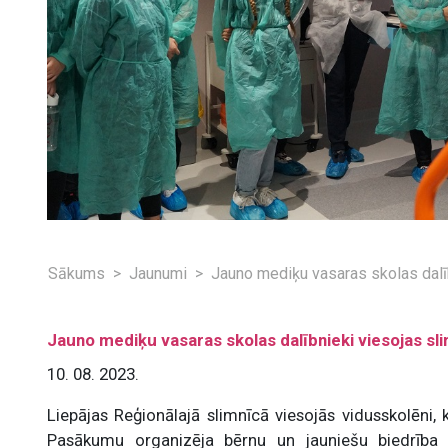
Sākums
Jaunumi
Jauno mediķu vasaras skolas dalī
Jauno mediķu vasaras skolas dalībnieki viesojas sl
10. 08. 2023.
Liepājas Reģionālajā slimnīcā viesojās vidusskolēni, k
Pasākumu organizēja bērnu un jauniešu biedrība “