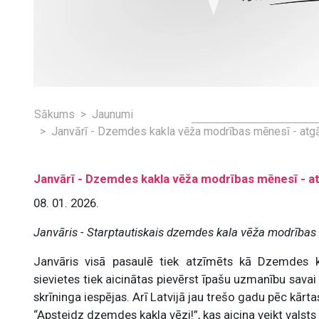
Sākums
Jaunumi
Janvārī - Dzemdes kakla vēža modrības mēnesī - atgād
Janvārī - Dzemdes kakla vēža modrības mēnesī - atg
08. 01. 2026.
Janvāris - Starptautiskais dzemdes kala vēža modrības
Janvāris visā pasaulē tiek atzīmēts kā Dzemdes k
sievietes tiek aicinātas pievērst īpašu uzmanību sava
skrīninga iespējas. Arī Latvijā jau trešo gadu pēc kār
“Apsteidz dzemdes kakla vēzi!”, kas aicina veikt vals