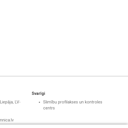
Svarīgi
Liepāja, LV-
Slimību profilakses un kontroles
centrs
mnica.lv