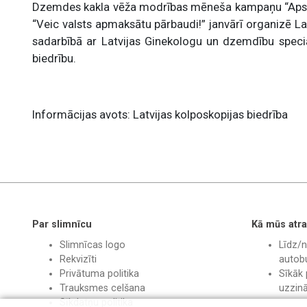
Dzemdes kakla vēža modrības mēneša kampaņu “Apst
“Veic valsts apmaksātu pārbaudi!” janvārī organizē La
sadarbībā ar Latvijas Ginekologu un dzemdību speciāl
biedrību.
Informācijas avots: Latvijas kolposkopijas biedrība
Par slimnīcu
Kā mūs atra
Slimnīcas logo
Līdz/n
Rekvizīti
autobu
Privātuma politika
Sīkāk 
Trauksmes celšana
uzzin
Sīkdatņu politika