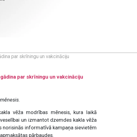
ina par skrīningu un vakcināciju
ādina par skrīningu un vakcināciju
 mēnesis.
akla vēža modrības mēnesis, kura laikā
i veselībai un izmantot dzemdes kakla vēža
tas norisinās informatīvā kampaņa sievietēm
ts apmaksātas pārbaudes.