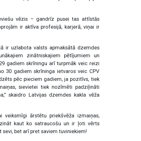
viešu vēzis – gandrīz pusei tas attīstās
rojām ir aktīva profesijā, karjerā, viņai ir
vijā ir uzlabota valsts apmaksātā dzemdes
aunākajiem zinātniskajiem pētījumiem un
29 gadiem skrīningu arī turpmāk veic reizi
 no 30 gadiem skrīninga ietvaros veic CPV
dzēts pēc pieciem gadiem, ja pozitīvs, tiek
aiņas, sievietei tiek nozīmēti padziļināti
a,” skaidro Latvijas dzemdes kakla vēža
ai veiksmīgi ārstētu priekšvēža izmaiņas,
zināt kaut ko satraucošu un ir ļoti vērts
t sevi, bet arī pret saviem tuviniekiem!