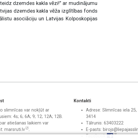
eidz dzemdes kakla vēzi!” ar mudinājumu
tvijas dzemdes kakla vēža izglītības fonds
istu asociāciju un Latvijas Kolposkopijas
st
Kontakti
o slimnīcas var nokļūt ar
Adrese: Slimnīcas iela 25, 
siem: 4s; 6; 6A; 9; 12; 12A; 12B.
3414
par atiešanas laikiem var
Tālrunis: 63403222
āt:
marsruti.lv
.
E-pasts:
birojs@liepajassli
Facebook