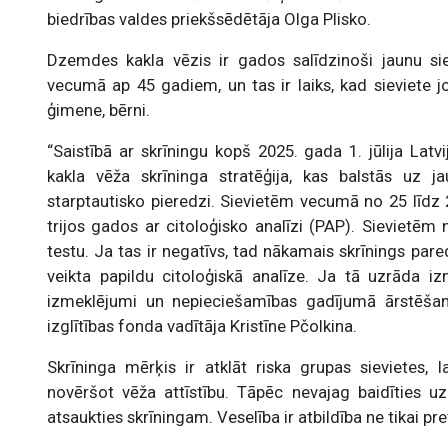
biedrības valdes priekšsēdētāja Olga Plisko.
Dzemdes kakla vēzis ir gados salīdzinoši jaunu sie
vecumā ap 45 gadiem, un tas ir laiks, kad sieviete jop
ģimene, bērni.
“Saistībā ar skrīningu kopš 2025. gada 1. jūlija Lat
kakla vēža skrīninga stratēģija, kas balstās uz j
starptautisko pieredzi. Sievietēm vecumā no 25 līdz 
trijos gados ar citoloģisko analīzi (PAP). Sievietēm
testu. Ja tas ir negatīvs, tad nākamais skrīnings pare
veikta papildu citoloģiskā analīze. Ja tā uzrāda izm
izmeklējumi un nepieciešamības gadījumā ārstēšan
izglītības fonda vadītāja Kristīne Pčolkina.
Skrīninga mērķis ir atklāt riska grupas sievietes, l
novēršot vēža attīstību. Tāpēc nevajag baidīties uz
atsaukties skrīningam. Veselība ir atbildība ne tikai pre