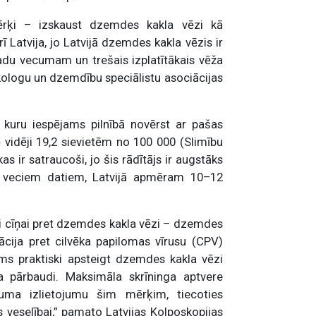
mērķi – izskaust dzemdes kakla vēzi kā
 Latvija, jo Latvijā dzemdes kakla vēzis ir
adu vecumam un trešais izplatītākais vēža
ekologu un dzemdību speciālistu asociācijas
 kuru iespējams pilnībā novērst ar pašas
ē vidēji 19,2 sievietēm no 100 000 (Slimību
as ir satraucoši, jo šis rādītājs ir augstāks
s veciem datiem, Latvijā apmēram 10–12
oči cīņai pret dzemdes kakla vēzi – dzemdes
ācija pret cilvēka papilomas vīrusu (CPV)
ms praktiski apsteigt dzemdes kakla vēzi
nga pārbaudi. Maksimāla skrīninga aptvere
juma izlietojumu šim mērķim, tiecoties
 veselībai,” pamato Latvijas Kolposkopijas