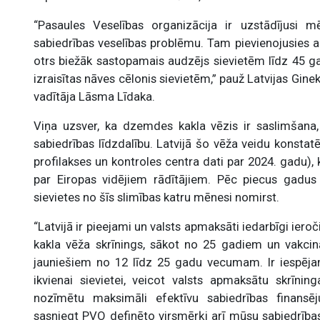
“Pasaules Veselības organizācija ir uzstādījusi 
sabiedrības veselības problēmu. Tam pievienojusies arī
otrs biežāk sastopamais audzējs sievietēm līdz 45 g
izraisītas nāves cēlonis sievietēm,” pauž Latvijas Gin
vadītāja Lāsma Līdaka.
Viņa uzsver, ka dzemdes kakla vēzis ir saslimšana,
sabiedrības līdzdalību. Latvijā šo vēža veidu konstat
profilakses un kontroles centra dati par 2024. gadu), k
par Eiropas vidējiem rādītājiem. Pēc piecus gadu
sievietes no šīs slimības katru mēnesi nomirst.
“Latvijā ir pieejami un valsts apmaksāti iedarbīgi ier
kakla vēža skrīnings, sākot no 25 gadiem un vakcin
jauniešiem no 12 līdz 25 gadu vecumam. Ir iespēja
ikvienai sievietei, veicot valsts apmaksātu skrīni
nozīmētu maksimāli efektīvu sabiedrības finansē
sasniegt PVO definēto virsmērķi arī mūsu sabiedrības