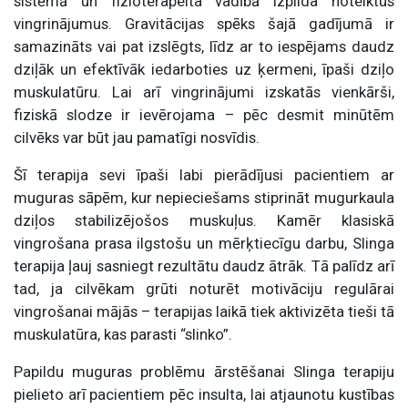
sistēmā un fizioterapeita vadībā izpilda noteiktus
vingrinājumus. Gravitācijas spēks šajā gadījumā ir
samazināts vai pat izslēgts, līdz ar to iespējams daudz
dziļāk un efektīvāk iedarboties uz ķermeni, īpaši dziļo
muskulatūru. Lai arī vingrinājumi izskatās vienkārši,
fiziskā slodze ir ievērojama – pēc desmit minūtēm
cilvēks var būt jau pamatīgi nosvīdis.
Šī terapija sevi īpaši labi pierādījusi pacientiem ar
muguras sāpēm, kur nepieciešams stiprināt mugurkaula
dziļos stabilizējošos muskuļus. Kamēr klasiskā
vingrošana prasa ilgstošu un mērķtiecīgu darbu, Slinga
terapija ļauj sasniegt rezultātu daudz ātrāk. Tā palīdz arī
tad, ja cilvēkam grūti noturēt motivāciju regulārai
vingrošanai mājās – terapijas laikā tiek aktivizēta tieši tā
muskulatūra, kas parasti “slinko”.
Papildu muguras problēmu ārstēšanai Slinga terapiju
pielieto arī pacientiem pēc insulta, lai atjaunotu kustības