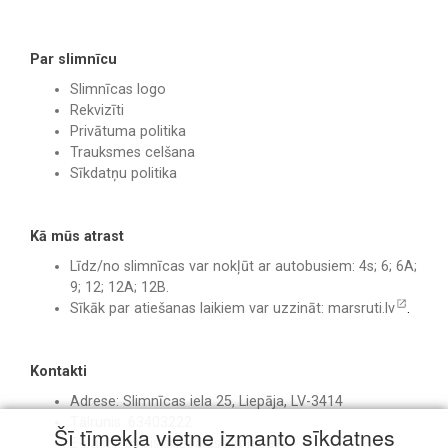
Par slimnīcu
Slimnīcas logo
Rekvizīti
Privātuma politika
Trauksmes celšana
Sīkdatņu politika
Kā mūs atrast
Līdz/no slimnīcas var nokļūt ar autobusiem: 4s; 6; 6A;
9; 12; 12A; 12B.
Sīkāk par atiešanas laikiem var uzzināt:
marsruti.lv
.
Kontakti
Adrese: Slimnīcas iela 25, Liepāja, LV-3414
Tālrunis: 63403222
Šī tīmekļa vietne izmanto sīkdatnes
E-pasts:
birojs@liepajasslimnica.lv