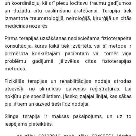
un koordināciju, kā arī plecu locītavu traumu gadījumos
un dažādu citu saslimšanu ārstēšanai. Terapija tiek
izmantota traumatoloģijā, neiroloģijā, ķirurģijā un citās
medicīnas nozarēs.
Pirms terapijas uzsākšanas nepieciešama fizioterapeita
konsultācija, kuras laikā tiek izvērtēts, vai šī metode ir
piemērota konkrētajam pacientam vai tomēr viņa
problēmu gadījumā jāizvēlas citas fizioterapijas
metodes.
Fizikālās terapijas un rehabilitācijas nodaļa atrodas
atsevišķi no slimnīcas galvenās reģistratūras. Lai
nokļūtu pie speciālistiem, jāseko zaļajai līnijai, kas sākas
pie liftiem un aizved tieši līdz nodaļai.
Slinga terapija ir maksas pakalpojums, un uz to
iespējams pieteikties: