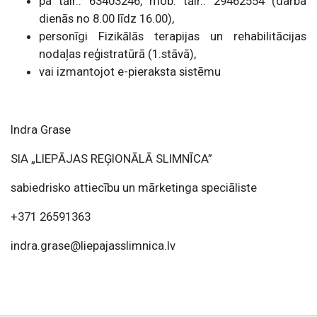
pa tālr.: 63403246, mob. tālr.: 29462554 (darba
dienās no 8.00 līdz 16.00),
personīgi Fizikālās terapijas un rehabilitācijas
nodaļas reģistratūrā (1.stāvā),
vai izmantojot e-pieraksta sistēmu
Indra Grase
SIA „LIEPĀJAS REĢIONĀLĀ SLIMNĪCA”
sabiedrisko attiecību un mārketinga speciāliste
+371 26591363
indra.grase@liepajasslimnica.lv