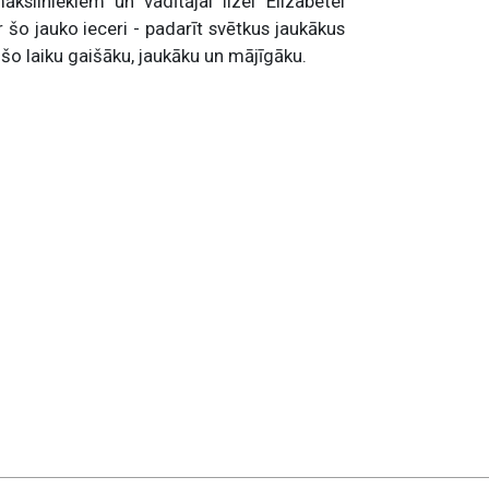
liniekiem un vadītājai Ilzei Elizabetei
 šo jauko ieceri - padarīt svētkus jaukākus
 šo laiku gaišāku, jaukāku un mājīgāku.