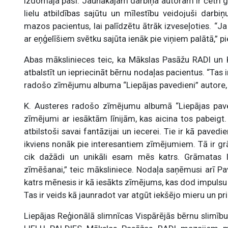
izdomāja paši. Jaunākajam darbiņa autoram ir četri g
lielu atbildības sajūtu un mīlestību veidojuši darbiņu
mazos pacientus, lai palīdzētu ātrāk izveseļoties. “Ja
ar eņģelīšiem svētku sajūta ienāk pie viņiem palātā,” p
Abas mākslinieces teic, ka Mākslas Pasāžu RADI un
atbalstīt un iepriecināt bērnu nodaļas pacientus. “Tas 
radošo zīmējumu albuma “Liepājas pavedieni” autore, 
K. Austeres radošo zīmējumu albumā “Liepājas pavedie
zīmējumi ar iesāktām līnijām, kas aicina tos pabeigt. 
atbilstoši savai fantāzijai un iecerei. Tie ir kā pavedie
ikviens nonāk pie interesantiem zīmējumiem. Tā ir grā
cik dažādi un unikāli esam mēs katrs. Grāmatas 
zīmēšanai,” teic māksliniece. Nodaļa saņēmusi arī Pa
katrs mēnesis ir kā iesākts zīmējums, kas dod impulsu 
Tas ir veids kā jaunradot var atgūt iekšējo mieru un prie
Liepājas Reģionālā slimnīcas Vispārējās bērnu slimī