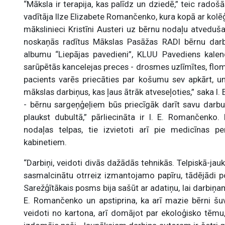
“Māksla ir terapija, kas palīdz un dziedē,” teic rado
vadītāja Ilze Elizabete Romančenko, kura kopā ar kolē
mākslinieci Kristīni Austeri uz bērnu nodaļu atveduš
noskaņās radītus Mākslas Pasāžas RADI bērnu darb
albumu “Liepājas pavedieni”, KLUU Pavediens kalen
sarūpētās kancelejas preces - drosmes uzlīmītes, flo
pacients varēs priecāties par košumu sev apkārt, un,
mākslas darbiņus, kas ļaus ātrāk atveseļoties,” saka I
- bērnu sargeņģeļiem būs priecīgāk darīt savu darbu. 
plaukst dubultā,” pārliecināta ir I. E. Romančenko.
nodaļas telpas, tie izvietoti arī pie medicīnas p
kabinetiem.
“Darbiņi, veidoti divās dažādās tehnikās. Telpiskā-jauktā
sasmalcinātu otrreiz izmantojamo papīru, tādējādi 
Sarežģītākais posms bija sašūt ar adatiņu, lai darbiņa
E. Romančenko un apstiprina, ka arī mazie bērni šuvu
veidoti no kartona, arī domājot par ekoloģisko tēmu,”