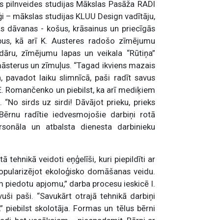
šās pilnveides studijas Mākslas Pasāža RADI
ģi – mākslas studijas KLUU Design vadītāju,
as dāvanas - košus, krāsainus un priecīgās
us, kā arī K. Austeres radošo zīmējumu
dāru, zīmējumu lapas un veikala “Rūtiņa”
māsterus un zīmuļus. “Tagad ikviens mazais
 pavadot laiku slimnīcā, paši radīt savus
. E. Romančenko un piebilst, ka arī mediķiem
“No sirds uz sirdi! Dāvājot prieku, prieks
 Bērnu radītie iedvesmojošie darbiņi rotā
ersonāla un atbalsta dienesta darbinieku
 tehnikā veidoti eņģelīši, kuri piepildīti ar
popularizējot ekoloģisko domāšanas veidu.
m piedotu apjomu,” darba procesu ieskicē I.
ši paši. “Savukārt otrajā tehnikā darbiņi
 piebilst skolotāja. Formas un tēlus bērni