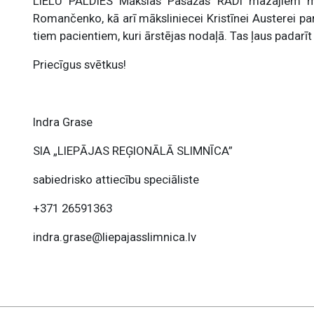
LIELU PALDIES Mākslas Pasāžas RADI mazajiem māks
Romančenko, kā arī māksliniecei Kristīnei Austerei par
tiem pacientiem, kuri ārstējas nodaļā. Tas ļaus padarīt
Priecīgus svētkus!
Indra Grase
SIA „LIEPĀJAS REĢIONĀLĀ SLIMNĪCA”
sabiedrisko attiecību speciāliste
+371 26591363
indra.grase@liepajasslimnica.lv