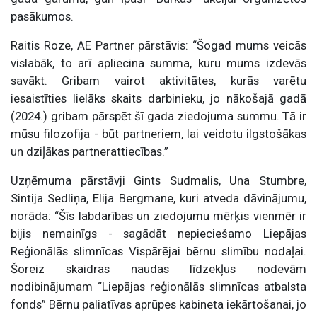
pasākumos.
Raitis Roze, AE Partner pārstāvis: “Šogad mums veicās
vislabāk, to arī apliecina summa, kuru mums izdevās
savākt. Gribam vairot aktivitātes, kurās varētu
iesaistīties lielāks skaits darbinieku, jo nākošajā gadā
(2024.) gribam pārspēt šī gada ziedojuma summu. Tā ir
mūsu filozofija - būt partneriem, lai veidotu ilgstošākas
un dziļākas partnerattiecības.”
Uzņēmuma pārstāvji Gints Sudmalis, Una Stumbre,
Sintija Sedliņa, Elija Bergmane, kuri atveda dāvinājumu,
norāda: “Šīs labdarības un ziedojumu mērķis vienmēr ir
bijis nemainīgs - sagādāt nepieciešamo Liepājas
Reģionālās slimnīcas Vispārējai bērnu slimību nodaļai.
Šoreiz skaidras naudas līdzekļus nodevām
nodibinājumam “Liepājas reģionālās slimnīcas atbalsta
fonds” Bērnu paliatīvas aprūpes kabineta iekārtošanai, jo