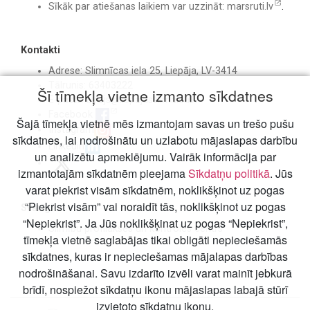
Sīkāk par atiešanas laikiem var uzzināt:
marsruti.lv
.
Kontakti
Adrese: Slimnīcas iela 25, Liepāja, LV-3414
Tālrunis: 63403222
Šī tīmekļa vietne izmanto sīkdatnes
E-pasts:
birojs@liepajasslimnica.lv
Facebook
Šajā tīmekļa vietnē mēs izmantojam savas un trešo pušu
Instagram
sīkdatnes, lai nodrošinātu un uzlabotu mājaslapas darbību
Linkedin
un analizētu apmeklējumu. Vairāk informācija par
izmantotajām sīkdatnēm pieejama
Sīkdatņu politikā
. Jūs
varat piekrist visām sīkdatnēm, noklikšķinot uz pogas
“Piekrist visām” vai noraidīt tās, noklikšķinot uz pogas
Svarīgi
“Nepiekrist”. Ja Jūs noklikšķinat uz pogas “Nepiekrist”,
Slimību profilakses un kontroles centrs
tīmekļa vietnē saglabājas tikai obligāti nepieciešamās
sīkdatnes, kuras ir nepieciešamas mājalapas darbības
nodrošināšanai. Savu izdarīto izvēli varat mainīt jebkurā
brīdī, nospiežot sīkdatņu ikonu mājaslapas labajā stūrī
izvietoto sīkdatņu ikonu.