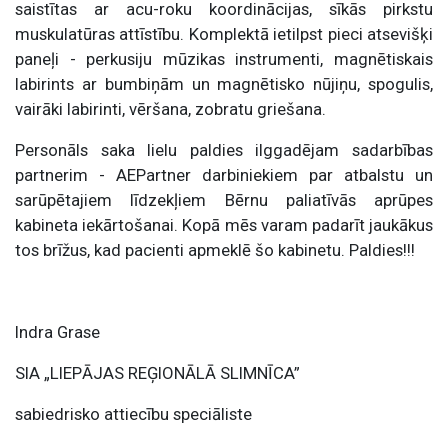
saistītas ar acu-roku koordinācijas, sīkās pirkstu
muskulatūras attīstību. Komplektā ietilpst pieci atsevišķi
paneļi - perkusiju mūzikas instrumenti, magnētiskais
labirints ar bumbiņām un magnētisko nūjiņu, spogulis,
vairāki labirinti, vēršana, zobratu griešana.
Personāls saka lielu paldies ilggadējam sadarbības
partnerim - AEPartner darbiniekiem par atbalstu un
sarūpētajiem līdzekļiem Bērnu paliatīvās aprūpes
kabineta iekārtošanai. Kopā mēs varam padarīt jaukākus
tos brīžus, kad pacienti apmeklē šo kabinetu. Paldies!!!
Indra Grase
SIA „LIEPĀJAS REĢIONĀLĀ SLIMNĪCA”
sabiedrisko attiecību speciāliste