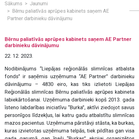
Sākums
Jaunumi
Bērnu paliatīvās aprūpes kabinets saņem AE
Partner darbinieku dāvinājumu
Bērnu paliatīvās aprūpes kabinets saņem AE Partner
darbinieku dāvinājumu
22. 12. 2023.
Nodibinājums “Liepājas reģionālās slimnīcas atbalsta
fonds” ir saņēmis uzņēmuma “AE Partner” darbinieku
dāvinājumu – 4830 eiro, kas tiks izlietoti Liepājas
Reģionālās slimnīcas Bērnu paliatīvās aprūpes kabineta
labiekārtošanai. Uzņēmuma darbinieki kopš 2013. gada
īsteno labdarības iniciatīvu “Burka”, aktīvi ziedojot savus
personīgos līdzekļus, lai katru gadu atbalstītu slimnīcas
mazos pacientus. Uzņēmuma pārstāvji stāsta, ka burkas,
kuras izvietotas uzņēmuma telpās, tiek pildītas gan visa
gada garumā, gan īpaši “Burkas” akcijai organizētos