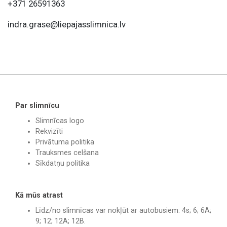
+371 26591363
indra.grase@liepajasslimnica.lv
Par slimnīcu
Slimnīcas logo
Rekvizīti
Privātuma politika
Trauksmes celšana
Sīkdatņu politika
Kā mūs atrast
Līdz/no slimnīcas var nokļūt ar autobusiem: 4s; 6; 6A;
9; 12; 12A; 12B.