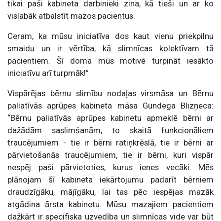
tikai paši kabineta darbinieki zina, kā tieši un ar ko
vislabāk atbalstīt mazos pacientus.
Ceram, ka mūsu iniciatīva dos kaut vienu priekpilnu
smaidu un ir vērtība, kā slimnīcas kolektīvam tā
pacientiem. Šī doma mūs motivē turpināt iesākto
iniciatīvu arī turpmāk!”
Vispārējas bērnu slimību nodaļas virsmāsa un Bērnu
paliatīvās aprūpes kabineta māsa Gundega Blizņeca:
“Bērnu paliatīvās aprūpes kabinetu apmeklē bērni ar
dažādām saslimšanām, to skaitā funkcionāliem
traucējumiem - tie ir bērni ratiņkrēslā, tie ir bērni ar
pārvietošanās traucējumiem, tie ir bērni, kuri vispār
nespēj paši pārvietoties, kurus ienes vecāki. Mēs
plānojam šī kabineta iekārtojumu padarīt bērniem
draudzīgāku, mājīgāku, lai tas pēc iespējas mazāk
atgādina ārsta kabinetu. Mūsu mazajiem pacientiem
dažkārt ir specifiska uzvedība un slimnīcas vide var būt