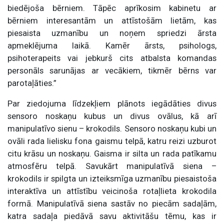
biedējoša bērniem. Tāpēc aprīkosim kabinetu ar
bērniem interesantām un attīstošām lietām, kas
piesaista uzmanību un noņem spriedzi ārsta
apmeklējuma laikā. Kamēr ārsts, psihologs,
psihoterapeits vai jebkurš cits atbalsta komandas
personāls sarunājas ar vecākiem, tikmēr bērns var
parotaļāties.”
Par ziedojuma līdzekļiem plānots iegādāties divus
sensoro noskaņu kubus un divus ovālus, kā arī
manipulatīvo sienu – krokodils. Sensoro noskaņu kubi un
ovāli rada lielisku fona gaismu telpā, katru reizi uzburot
citu krāsu un noskaņu. Gaisma ir silta un rada patīkamu
atmosfēru telpā. Savukārt manipulatīvā siena –
krokodils ir spilgta un izteiksmīga uzmanību piesaistoša
interaktīva un attīstību veicinoša rotaļlieta krokodila
formā. Manipulatīvā siena sastāv no piecām sadaļām,
katra sadaļa piedāvā savu aktivitāšu tēmu, kas ir