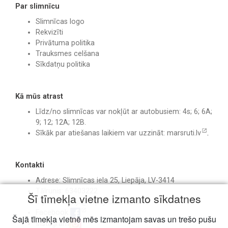
Par slimnīcu
Slimnīcas logo
Rekvizīti
Privātuma politika
Trauksmes celšana
Sīkdatņu politika
Kā mūs atrast
Līdz/no slimnīcas var nokļūt ar autobusiem: 4s; 6; 6A;
9; 12; 12A; 12B.
Sīkāk par atiešanas laikiem var uzzināt:
marsruti.lv
.
Kontakti
Adrese: Slimnīcas iela 25, Liepāja, LV-3414
Tālrunis: 63403222
Šī tīmekļa vietne izmanto sīkdatnes
E-pasts:
birojs@liepajasslimnica.lv
Facebook
Šajā tīmekļa vietnē mēs izmantojam savas un trešo pušu
Instagram