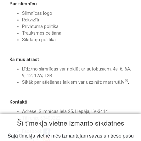
Par slimnīcu
Slimnīcas logo
Rekvizīti
Privātuma politika
Trauksmes celšana
Sīkdatņu politika
Kā mūs atrast
Līdz/no slimnīcas var nokļūt ar autobusiem: 4s; 6; 6A;
9; 12; 12A; 12B.
Sīkāk par atiešanas laikiem var uzzināt:
marsruti.lv
.
Kontakti
Adrese: Slimnīcas iela 25, Liepāja, LV-3414
Tālrunis: 63403222
Šī tīmekļa vietne izmanto sīkdatnes
E-pasts:
birojs@liepajasslimnica.lv
Facebook
Šajā tīmekļa vietnē mēs izmantojam savas un trešo pušu
Instagram