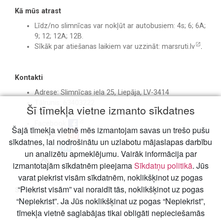
Kā mūs atrast
Līdz/no slimnīcas var nokļūt ar autobusiem: 4s; 6; 6A;
9; 12; 12A; 12B.
Sīkāk par atiešanas laikiem var uzzināt:
marsruti.lv
.
Kontakti
Adrese: Slimnīcas iela 25, Liepāja, LV-3414
Tālrunis: 63403222
Šī tīmekļa vietne izmanto sīkdatnes
E-pasts:
birojs@liepajasslimnica.lv
Facebook
Šajā tīmekļa vietnē mēs izmantojam savas un trešo pušu
Instagram
sīkdatnes, lai nodrošinātu un uzlabotu mājaslapas darbību
Linkedin
un analizētu apmeklējumu. Vairāk informācija par
izmantotajām sīkdatnēm pieejama
Sīkdatņu politikā
. Jūs
varat piekrist visām sīkdatnēm, noklikšķinot uz pogas
“Piekrist visām” vai noraidīt tās, noklikšķinot uz pogas
Svarīgi
“Nepiekrist”. Ja Jūs noklikšķinat uz pogas “Nepiekrist”,
Slimību profilakses un kontroles centrs
tīmekļa vietnē saglabājas tikai obligāti nepieciešamās