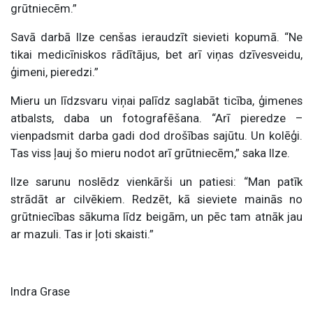
grūtniecēm.”
Savā darbā Ilze cenšas ieraudzīt sievieti kopumā. “Ne
tikai medicīniskos rādītājus, bet arī viņas dzīvesveidu,
ģimeni, pieredzi.”
Mieru un līdzsvaru viņai palīdz saglabāt ticība, ģimenes
atbalsts, daba un fotografēšana. “Arī pieredze –
vienpadsmit darba gadi dod drošības sajūtu. Un kolēģi.
Tas viss ļauj šo mieru nodot arī grūtniecēm,” saka Ilze.
Ilze sarunu noslēdz vienkārši un patiesi: “Man patīk
strādāt ar cilvēkiem. Redzēt, kā sieviete mainās no
grūtniecības sākuma līdz beigām, un pēc tam atnāk jau
ar mazuli. Tas ir ļoti skaisti.”
Indra Grase