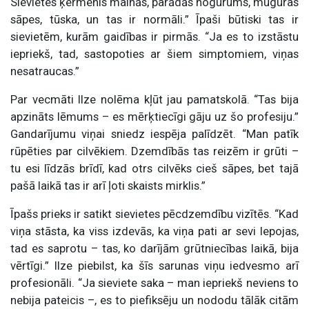
Sievietes ķermenis mainās, parādās nogurums, muguras
sāpes, tūska, un tas ir normāli.” Īpaši būtiski tas ir
sievietēm, kurām gaidības ir pirmās. “Ja es to izstāstu
iepriekš, tad, sastopoties ar šiem simptomiem, viņas
nesatraucas.”
Par vecmāti Ilze nolēma kļūt jau pamatskolā. “Tas bija
apzināts lēmums – es mērķtiecīgi gāju uz šo profesiju.”
Gandarījumu viņai sniedz iespēja palīdzēt. “Man patīk
rūpēties par cilvēkiem. Dzemdībās tas reizēm ir grūti –
tu esi līdzās brīdī, kad otrs cilvēks cieš sāpes, bet tajā
pašā laikā tas ir arī ļoti skaists mirklis.”
Īpašs prieks ir satikt sievietes pēcdzemdību vizītēs. “Kad
viņa stāsta, ka viss izdevās, ka viņa pati ar sevi lepojas,
tad es saprotu – tas, ko darījām grūtniecības laikā, bija
vērtīgi.” Ilze piebilst, ka šīs sarunas viņu iedvesmo arī
profesionāli. “Ja sieviete saka – man iepriekš neviens to
nebija pateicis –, es to piefiksēju un nododu tālāk citām