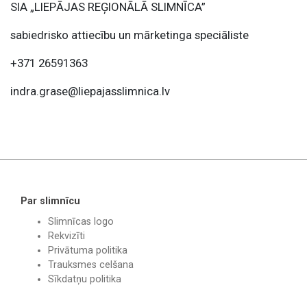
SIA „LIEPĀJAS REĢIONĀLĀ SLIMNĪCA”
sabiedrisko attiecību un mārketinga speciāliste
+371 26591363
indra.grase@liepajasslimnica.lv
Par slimnīcu
Slimnīcas logo
Rekvizīti
Privātuma politika
Trauksmes celšana
Sīkdatņu politika