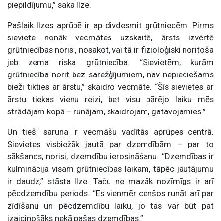
piepildījumu,” saka Ilze.
Pašlaik Ilzes aprūpē ir ap divdesmit grūtniecēm. Pirms
sieviete nonāk vecmātes uzskaitē, ārsts izvērtē
grūtniecības norisi, nosakot, vai tā ir fizioloģiski noritoša
jeb zema riska grūtniecība. “Sievietēm, kurām
grūtniecība norit bez sarežģījumiem, nav nepieciešams
bieži tikties ar ārstu,” skaidro vecmāte. “Šīs sievietes ar
ārstu tiekas vienu reizi, bet visu pārējo laiku mēs
strādājam kopā – runājam, skaidrojam, gatavojamies.”
Un tieši saruna ir vecmāšu vadītās aprūpes centrā.
Sievietes visbiežāk jautā par dzemdībām – par to
sākšanos, norisi, dzemdību ierosināšanu. “Dzemdības ir
kulminācija visam grūtniecības laikam, tāpēc jautājumu
ir daudz,” stāsta Ilze. Taču ne mazāk nozīmīgs ir arī
pēcdzemdību periods. “Es vienmēr cenšos runāt arī par
zīdīšanu un pēcdzemdību laiku, jo tas var būt pat
izaicinošāks nekā pašas dzemdības.”