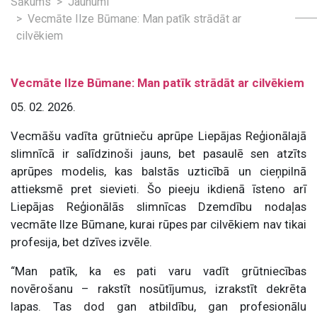
Sākums
Jaunumi
Vecmāte Ilze Būmane: Man patīk strādāt ar
cilvēkiem
Vecmāte Ilze Būmane: Man patīk strādāt ar cilvēkiem
05. 02. 2026.
Vecmāšu vadīta grūtnieču aprūpe Liepājas Reģionālajā
slimnīcā ir salīdzinoši jauns, bet pasaulē sen atzīts
aprūpes modelis, kas balstās uzticībā un cieņpilnā
attieksmē pret sievieti. Šo pieeju ikdienā īsteno arī
Liepājas Reģionālās slimnīcas Dzemdību nodaļas
vecmāte Ilze Būmane, kurai rūpes par cilvēkiem nav tikai
profesija, bet dzīves izvēle.
“Man patīk, ka es pati varu vadīt grūtniecības
novērošanu – rakstīt nosūtījumus, izrakstīt dekrēta
lapas. Tas dod gan atbildību, gan profesionālu