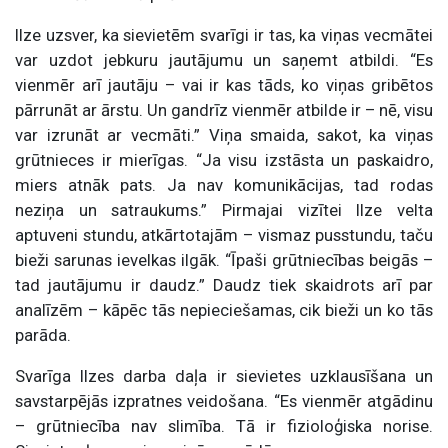
Ilze uzsver, ka sievietēm svarīgi ir tas, ka viņas vecmātei
var uzdot jebkuru jautājumu un saņemt atbildi. “Es
vienmēr arī jautāju – vai ir kas tāds, ko viņas gribētos
pārrunāt ar ārstu. Un gandrīz vienmēr atbilde ir – nē, visu
var izrunāt ar vecmāti.” Viņa smaida, sakot, ka viņas
grūtnieces ir mierīgas. “Ja visu izstāsta un paskaidro,
miers atnāk pats. Ja nav komunikācijas, tad rodas
neziņa un satraukums.” Pirmajai vizītei Ilze velta
aptuveni stundu, atkārtotajām – vismaz pusstundu, taču
bieži sarunas ievelkas ilgāk. “Īpaši grūtniecības beigās –
tad jautājumu ir daudz.” Daudz tiek skaidrots arī par
analīzēm – kāpēc tās nepieciešamas, cik bieži un ko tās
parāda.
Svarīga Ilzes darba daļa ir sievietes uzklausīšana un
savstarpējās izpratnes veidošana. “Es vienmēr atgādinu
– grūtniecība nav slimība. Tā ir fizioloģiska norise.