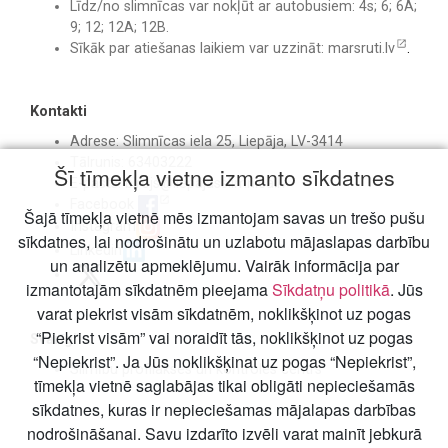
Līdz/no slimnīcas var nokļūt ar autobusiem: 4s; 6; 6A;
9; 12; 12A; 12B.
Sīkāk par atiešanas laikiem var uzzināt:
marsruti.lv
.
Kontakti
Adrese: Slimnīcas iela 25, Liepāja, LV-3414
Tālrunis: 63403222
Šī tīmekļa vietne izmanto sīkdatnes
E-pasts:
birojs@liepajasslimnica.lv
Facebook
Šajā tīmekļa vietnē mēs izmantojam savas un trešo pušu
Instagram
sīkdatnes, lai nodrošinātu un uzlabotu mājaslapas darbību
Linkedin
un analizētu apmeklējumu. Vairāk informācija par
izmantotajām sīkdatnēm pieejama
Sīkdatņu politikā
. Jūs
varat piekrist visām sīkdatnēm, noklikšķinot uz pogas
“Piekrist visām” vai noraidīt tās, noklikšķinot uz pogas
Svarīgi
“Nepiekrist”. Ja Jūs noklikšķinat uz pogas “Nepiekrist”,
Slimību profilakses un kontroles centrs
tīmekļa vietnē saglabājas tikai obligāti nepieciešamās
sīkdatnes, kuras ir nepieciešamas mājalapas darbības
nodrošināšanai. Savu izdarīto izvēli varat mainīt jebkurā