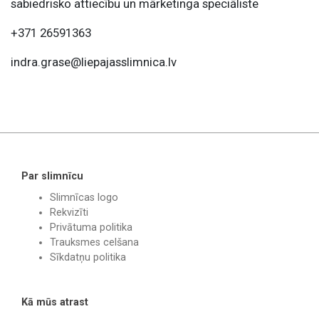
sabiedrisko attiecību un mārketinga speciāliste
+371 26591363
indra.grase@liepajasslimnica.lv
Par slimnīcu
Slimnīcas logo
Rekvizīti
Privātuma politika
Trauksmes celšana
Sīkdatņu politika
Kā mūs atrast