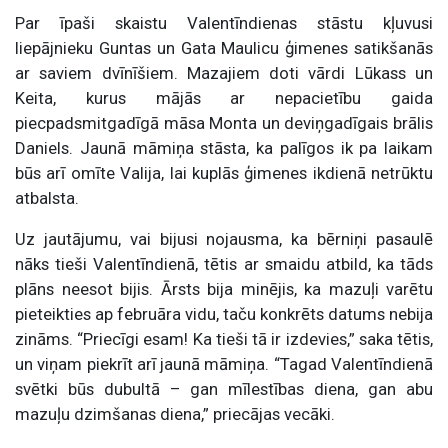
Par īpaši skaistu Valentīndienas stāstu kļuvusi
liepājnieku Guntas un Gata Maulicu ģimenes satikšanās
ar saviem dvīnīšiem. Mazajiem doti vārdi Lūkass un
Keita, kurus mājās ar nepacietību gaida
piecpadsmitgadīgā māsa Monta un deviņgadīgais brālis
Daniels. Jaunā māmiņa stāsta, ka palīgos ik pa laikam
būs arī omīte Valija, lai kuplās ģimenes ikdienā netrūktu
atbalsta.
Uz jautājumu, vai bijusi nojausma, ka bērniņi pasaulē
nāks tieši Valentīndienā, tētis ar smaidu atbild, ka tāds
plāns neesot bijis. Ārsts bija minējis, ka mazuļi varētu
pieteikties ap februāra vidu, taču konkrēts datums nebija
zināms. “Priecīgi esam! Ka tieši tā ir izdevies,” saka tētis,
un viņam piekrīt arī jaunā māmiņa. “Tagad Valentīndienā
svētki būs dubultā – gan mīlestības diena, gan abu
mazuļu dzimšanas diena,” priecājas vecāki.