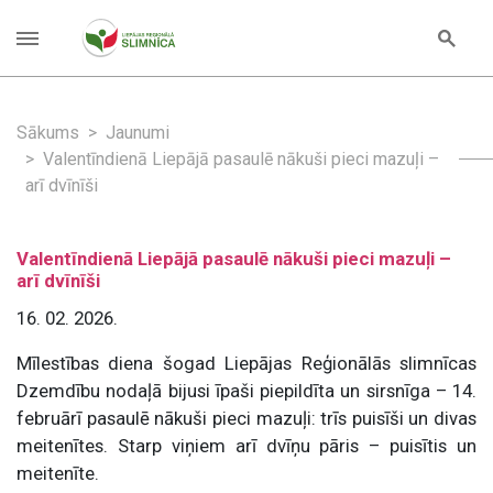
Sākums
Jaunumi
Valentīndienā Liepājā pasaulē nākuši pieci mazuļi –
arī dvīnīši
Valentīndienā Liepājā pasaulē nākuši pieci mazuļi –
arī dvīnīši
16. 02. 2026.
Mīlestības diena šogad Liepājas Reģionālās slimnīcas
Dzemdību nodaļā bijusi īpaši piepildīta un sirsnīga – 14.
februārī pasaulē nākuši pieci mazuļi: trīs puisīši un divas
meitenītes. Starp viņiem arī dvīņu pāris – puisītis un
meitenīte.