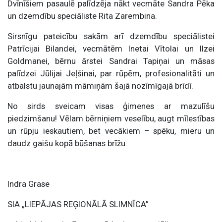
Dvīnīšiem pasaulē palīdzēja nākt vecmāte Sandra Pēka
un dzemdību speciāliste Rita Zarembina.
Sirsnīgu pateicību sakām arī dzemdību speciālistei
Patrīcijai Bilandei, vecmātēm Inetai Vītolai un Ilzei
Goldmanei, bērnu ārstei Sandrai Tapiņai un māsas
palīdzei Jūlijai Jeļšinai, par rūpēm, profesionalitāti un
atbalstu jaunajām māmiņām šajā nozīmīgajā brīdī.
No sirds sveicam visas ģimenes ar mazulīšu
piedzimšanu! Vēlam bērniņiem veselību, augt mīlestības
un rūpju ieskautiem, bet vecākiem – spēku, mieru un
daudz gaišu kopā būšanas brīžu.
Indra Grase
SIA „LIEPĀJAS REĢIONĀLĀ SLIMNĪCA”