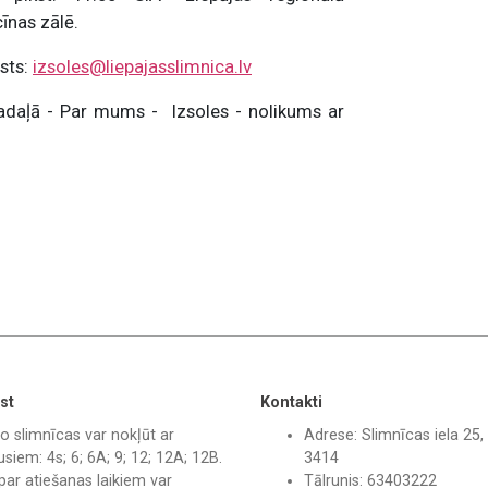
cīnas zālē.
asts:
izsoles@liepajasslimnica.lv
sadaļā - Par mums - Izsoles - nolikums ar
st
Kontakti
o slimnīcas var nokļūt ar
Adrese: Slimnīcas iela 25, 
siem: 4s; 6; 6A; 9; 12; 12A; 12B.
3414
par atiešanas laikiem var
Tālrunis: 63403222