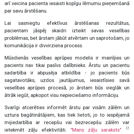
arī veicina pacienta iesaisti kopīgu lēmumu pieņemšanā
par savu ārstēšanu.
Lai sasniegtu efektīvus ārstēšanas rezultātus,
pacientam jāspēj skaidri izteikt savas veselības
problēmas, bet ārstam jābūt atvērtam un saprotošam, jo
komunikācija ir divvirziena process.
Mūsdienās veselības aprūpes modelis ir mainījies un
pacients nav tikai pasīvs dalībnieks. Ārstu un pacientu
sadarbība ir abpusēja atbildība - jo pacients būs
sagatavotāks, uzdos jautājumus, iesaistīsies savā
veselības aprūpes procesā, jo ārstam būs vieglāk un
ātrāk iegūt, apkopot visu nepieciešamo informāciju.
Svarīgi atcerēties informēt ārstu par visām zālēm un
uztura bagātinātājiem, kas tiek lietoti, jo to iespējamā
mijiedarbība ar recepšu vai bezrecepšu zālēm var
ietekmēt zāļu efektivitāti.
"Mans zāļu saraksts"