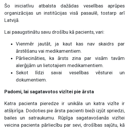
Šo iniciatīvu atbalsta dažādas veselības aprūpes
organizācijas un institūcijas visā pasaulē, tostarp arī
Latvijā.
Lai paaugstinātu savu drošību kā pacients, vari:
Vienmēr jautāt, ja kaut kas nav skaidrs par
ārstēšanu vai medikamentiem.
Pārliecināties, ka ārsts zina par visām tavām
alerģijām un lietotajiem medikamentiem.
Sekot līdzi savai veselības vēsturei un
dokumentiem.
Padomi, lai sagatavotos vizītei pie ārsta
Katra pacienta pieredze ir unikāla un katra vizīte ir
atšķirīga. Dodoties pie ārsta pacienti bieži izjūt spriedzi,
bailes un satraukumu. Rūpīga sagatavošanās vizītei
veicina pacienta pārliecību par sevi, drošības sajūtu, kā