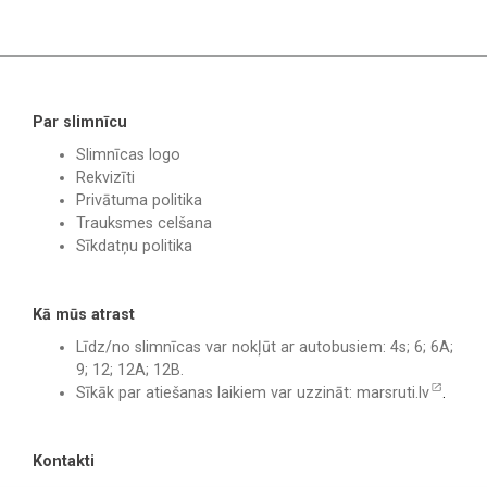
Par slimnīcu
Slimnīcas logo
Rekvizīti
Privātuma politika
Trauksmes celšana
Sīkdatņu politika
Kā mūs atrast
Līdz/no slimnīcas var nokļūt ar autobusiem: 4s; 6; 6A;
9; 12; 12A; 12B.
Sīkāk par atiešanas laikiem var uzzināt:
marsruti.lv
.
Kontakti