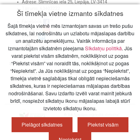
Adrese: Slimnīcas iela 25, Liepāja, LV-3414
Tālrunis: 63403222
Šī tīmekļa vietne izmanto sīkdatnes
E-pasts:
birojs@liepajasslimnica.lv
Facebook
Šajā tīmekļa vietnē mēs izmantojam savas un trešo pušu
Instagram
sīkdatnes, lai nodrošinātu un uzlabotu mājaslapas darbību
Linkedin
un analizētu apmeklējumu. Vairāk informācija par
izmantotajām sīkdatnēm pieejama
Sīkdatņu politikā
. Jūs
varat piekrist visām sīkdatnēm, noklikšķinot uz pogas
“Piekrist visām” vai noraidīt tās, noklikšķinot uz pogas
Svarīgi
“Nepiekrist”. Ja Jūs noklikšķinat uz pogas “Nepiekrist”,
Slimību profilakses un kontroles centrs
tīmekļa vietnē saglabājas tikai obligāti nepieciešamās
sīkdatnes, kuras ir nepieciešamas mājalapas darbības
nodrošināšanai. Savu izdarīto izvēli varat mainīt jebkurā
brīdī, nospiežot sīkdatņu ikonu mājaslapas labajā stūrī
izvietoto sīkdatņu ikonu.
© SIA "Liepājas reģionālā slimnīca"
Pielāgot sīkdatnes
Piekrist visām
Nepiekrist