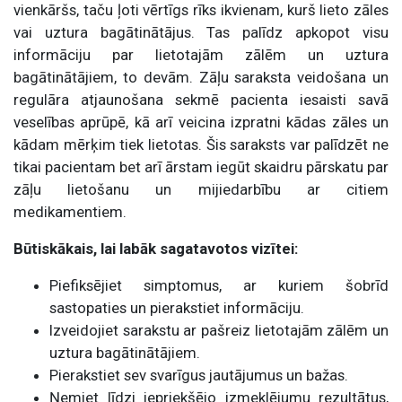
vienkāršs, taču ļoti vērtīgs rīks ikvienam, kurš lieto zāles
vai uztura bagātinātājus. Tas palīdz apkopot visu
informāciju par lietotajām zālēm un uztura
bagātinātājiem, to devām. Zāļu saraksta veidošana un
regulāra atjaunošana sekmē pacienta iesaisti savā
veselības aprūpē, kā arī veicina izpratni kādas zāles un
kādam mērķim tiek lietotas. Šis saraksts var palīdzēt ne
tikai pacientam bet arī ārstam iegūt skaidru pārskatu par
zāļu lietošanu un mijiedarbību ar citiem
medikamentiem.
Būtiskākais, lai labāk sagatavotos vizītei:
Piefiksējiet simptomus, ar kuriem šobrīd
sastopaties un pierakstiet informāciju.
Izveidojiet sarakstu ar pašreiz lietotajām zālēm un
uztura bagātinātājiem.
Pierakstiet sev svarīgus jautājumus un bažas.
Ņemiet līdzi iepriekšējo izmeklējumu rezultātus,