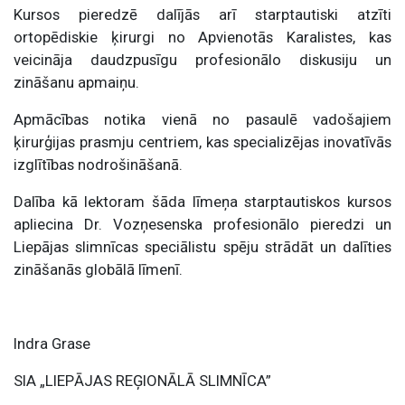
Kursos pieredzē dalījās arī starptautiski atzīti
ortopēdiskie ķirurgi no Apvienotās Karalistes, kas
veicināja daudzpusīgu profesionālo diskusiju un
zināšanu apmaiņu.
Apmācības notika vienā no pasaulē vadošajiem
ķirurģijas prasmju centriem, kas specializējas inovatīvās
izglītības nodrošināšanā.
Dalība kā lektoram šāda līmeņa starptautiskos kursos
apliecina Dr. Vozņesenska profesionālo pieredzi un
Liepājas slimnīcas speciālistu spēju strādāt un dalīties
zināšanās globālā līmenī.
Indra Grase
SIA „LIEPĀJAS REĢIONĀLĀ SLIMNĪCA”