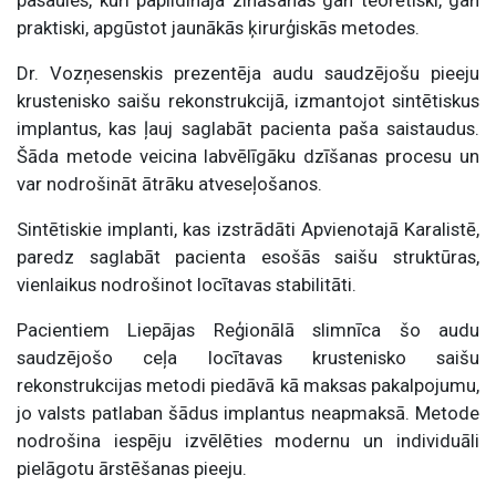
praktiski, apgūstot jaunākās ķirurģiskās metodes.
Dr. Vozņesenskis prezentēja audu saudzējošu pieeju
krustenisko saišu rekonstrukcijā, izmantojot sintētiskus
implantus, kas ļauj saglabāt pacienta paša saistaudus.
Šāda metode veicina labvēlīgāku dzīšanas procesu un
var nodrošināt ātrāku atveseļošanos.
Sintētiskie implanti, kas izstrādāti Apvienotajā Karalistē,
paredz saglabāt pacienta esošās saišu struktūras,
vienlaikus nodrošinot locītavas stabilitāti.
Pacientiem Liepājas Reģionālā slimnīca šo audu
saudzējošo ceļa locītavas krustenisko saišu
rekonstrukcijas metodi piedāvā kā maksas pakalpojumu,
jo valsts patlaban šādus implantus neapmaksā. Metode
nodrošina iespēju izvēlēties modernu un individuāli
pielāgotu ārstēšanas pieeju.