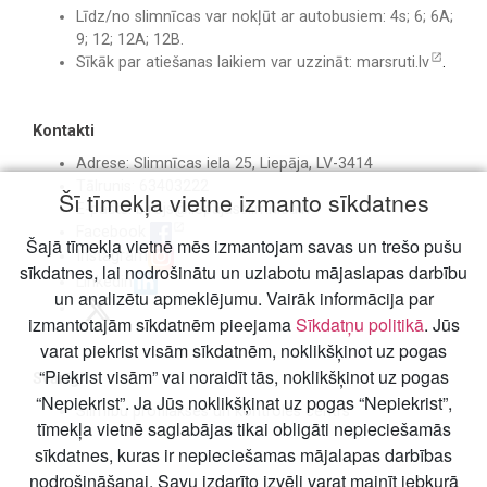
Līdz/no slimnīcas var nokļūt ar autobusiem: 4s; 6; 6A;
9; 12; 12A; 12B.
Sīkāk par atiešanas laikiem var uzzināt:
marsruti.lv
.
Kontakti
Adrese: Slimnīcas iela 25, Liepāja, LV-3414
Tālrunis: 63403222
Šī tīmekļa vietne izmanto sīkdatnes
E-pasts:
birojs@liepajasslimnica.lv
Facebook
Šajā tīmekļa vietnē mēs izmantojam savas un trešo pušu
Instagram
sīkdatnes, lai nodrošinātu un uzlabotu mājaslapas darbību
Linkedin
un analizētu apmeklējumu. Vairāk informācija par
izmantotajām sīkdatnēm pieejama
Sīkdatņu politikā
. Jūs
varat piekrist visām sīkdatnēm, noklikšķinot uz pogas
“Piekrist visām” vai noraidīt tās, noklikšķinot uz pogas
Svarīgi
“Nepiekrist”. Ja Jūs noklikšķinat uz pogas “Nepiekrist”,
Slimību profilakses un kontroles centrs
tīmekļa vietnē saglabājas tikai obligāti nepieciešamās
sīkdatnes, kuras ir nepieciešamas mājalapas darbības
nodrošināšanai. Savu izdarīto izvēli varat mainīt jebkurā