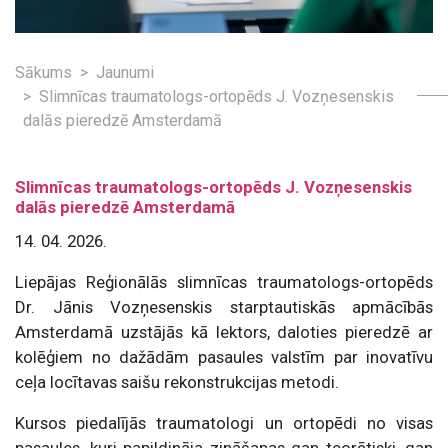
Sākums
Jaunumi
Slimnīcas traumatologs-ortopēds J. Vozņesenskis
dalās pieredzē Amsterdamā
Slimnīcas traumatologs-ortopēds J. Vozņesenskis
dalās pieredzē Amsterdamā
14. 04. 2026.
Liepājas Reģionālās slimnīcas traumatologs-ortopēds
Dr. Jānis Vozņesenskis starptautiskās apmācībās
Amsterdamā uzstājās kā lektors, daloties pieredzē ar
kolēģiem no dažādām pasaules valstīm par inovatīvu
ceļa locītavas saišu rekonstrukcijas metodi.
Kursos piedalījās traumatologi un ortopēdi no visas
pasaules, kuri papildināja zināšanas gan teorētiski, gan