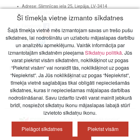
Adrese: Slimnīcas iela 25, Liepāja, LV-3414
Tālrunis: 63403222
Šī tīmekļa vietne izmanto sīkdatnes
E-pasts:
birojs@liepajasslimnica.lv
Facebook
Šajā tīmekļa vietnē mēs izmantojam savas un trešo pušu
Instagram
sīkdatnes, lai nodrošinātu un uzlabotu mājaslapas darbību
Linkedin
un analizētu apmeklējumu. Vairāk informācija par
izmantotajām sīkdatnēm pieejama
Sīkdatņu politikā
. Jūs
varat piekrist visām sīkdatnēm, noklikšķinot uz pogas
“Piekrist visām” vai noraidīt tās, noklikšķinot uz pogas
Svarīgi
“Nepiekrist”. Ja Jūs noklikšķinat uz pogas “Nepiekrist”,
Slimību profilakses un kontroles centrs
tīmekļa vietnē saglabājas tikai obligāti nepieciešamās
sīkdatnes, kuras ir nepieciešamas mājalapas darbības
nodrošināšanai. Savu izdarīto izvēli varat mainīt jebkurā
brīdī, nospiežot sīkdatņu ikonu mājaslapas labajā stūrī
izvietoto sīkdatņu ikonu.
© SIA "Liepājas reģionālā slimnīca"
Pielāgot sīkdatnes
Piekrist visām