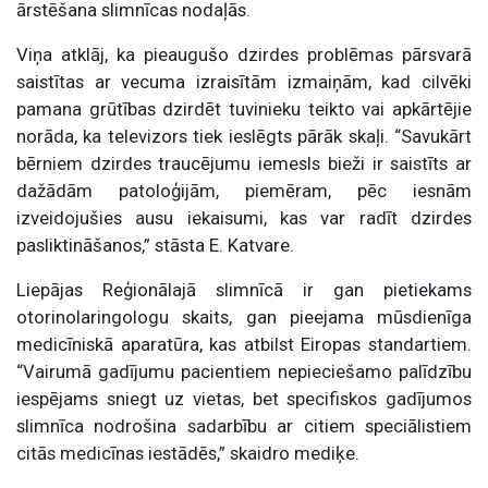
ārstēšana slimnīcas nodaļās.
Viņa atklāj, ka pieaugušo dzirdes problēmas pārsvarā
saistītas ar vecuma izraisītām izmaiņām, kad cilvēki
pamana grūtības dzirdēt tuvinieku teikto vai apkārtējie
norāda, ka televizors tiek ieslēgts pārāk skaļi. “Savukārt
bērniem dzirdes traucējumu iemesls bieži ir saistīts ar
dažādām patoloģijām, piemēram, pēc iesnām
izveidojušies ausu iekaisumi, kas var radīt dzirdes
pasliktināšanos,” stāsta E. Katvare.
Liepājas Reģionālajā slimnīcā ir gan pietiekams
otorinolaringologu skaits, gan pieejama mūsdienīga
medicīniskā aparatūra, kas atbilst Eiropas standartiem.
“Vairumā gadījumu pacientiem nepieciešamo palīdzību
iespējams sniegt uz vietas, bet specifiskos gadījumos
slimnīca nodrošina sadarbību ar citiem speciālistiem
citās medicīnas iestādēs,” skaidro mediķe.