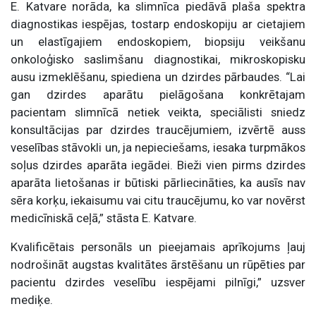
E. Katvare norāda, ka slimnīca piedāvā plaša spektra
diagnostikas iespējas, tostarp endoskopiju ar cietajiem
un elastīgajiem endoskopiem, biopsiju veikšanu
onkoloģisko saslimšanu diagnostikai, mikroskopisku
ausu izmeklēšanu, spiediena un dzirdes pārbaudes. “Lai
gan dzirdes aparātu pielāgošana konkrētajam
pacientam slimnīcā netiek veikta, speciālisti sniedz
konsultācijas par dzirdes traucējumiem, izvērtē auss
veselības stāvokli un, ja nepieciešams, iesaka turpmākos
soļus dzirdes aparāta iegādei. Bieži vien pirms dzirdes
aparāta lietošanas ir būtiski pārliecināties, ka ausīs nav
sēra korķu, iekaisumu vai citu traucējumu, ko var novērst
medicīniskā ceļā,” stāsta E. Katvare.
Kvalificētais personāls un pieejamais aprīkojums ļauj
nodrošināt augstas kvalitātes ārstēšanu un rūpēties par
pacientu dzirdes veselību iespējami pilnīgi,” uzsver
mediķe.