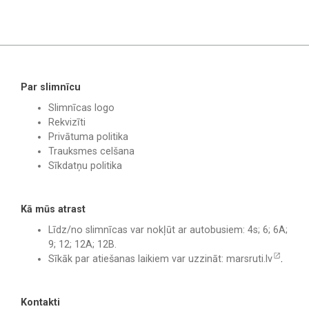
Par slimnīcu
Slimnīcas logo
Rekvizīti
Privātuma politika
Trauksmes celšana
Sīkdatņu politika
Kā mūs atrast
Līdz/no slimnīcas var nokļūt ar autobusiem: 4s; 6; 6A;
9; 12; 12A; 12B.
Sīkāk par atiešanas laikiem var uzzināt:
marsruti.lv
.
Kontakti