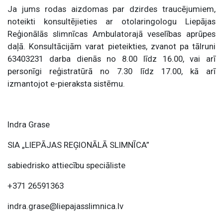
Ja jums rodas aizdomas par dzirdes traucējumiem,
noteikti konsultējieties ar otolaringologu Liepājas
Reģionālās slimnīcas Ambulatorajā veselības aprūpes
daļā. Konsultācijām varat pieteikties, zvanot pa tālruni
63403231 darba dienās no 8.00 līdz 16.00, vai arī
personīgi reģistratūrā no 7.30 līdz 17.00, kā arī
izmantojot e-pieraksta sistēmu.
Indra Grase
SIA „LIEPĀJAS REĢIONĀLĀ SLIMNĪCA”
sabiedrisko attiecību speciāliste
+371 26591363
indra.grase@liepajasslimnica.lv