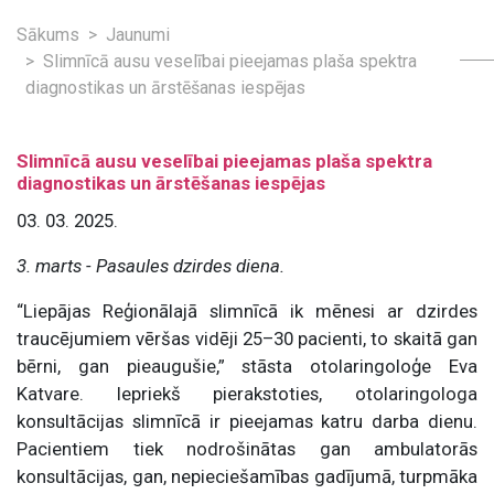
Sākums
Jaunumi
Slimnīcā ausu veselībai pieejamas plaša spektra
diagnostikas un ārstēšanas iespējas
Slimnīcā ausu veselībai pieejamas plaša spektra
diagnostikas un ārstēšanas iespējas
03. 03. 2025.
3. marts - Pasaules dzirdes diena.
“Liepājas Reģionālajā slimnīcā ik mēnesi ar dzirdes
traucējumiem vēršas vidēji 25–30 pacienti, to skaitā gan
bērni, gan pieaugušie,” stāsta otolaringoloģe Eva
Katvare. Iepriekš pierakstoties, otolaringologa
konsultācijas slimnīcā ir pieejamas katru darba dienu.
Pacientiem tiek nodrošinātas gan ambulatorās
konsultācijas, gan, nepieciešamības gadījumā, turpmāka