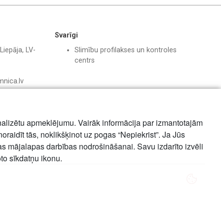
Svarīgi
Liepāja, LV-
Slimību profilakses un kontroles
centrs
mnica.lv
nalizētu apmeklējumu. Vairāk informācija par izmantotajām
noraidīt tās, noklikšķinot uz pogas “Nepiekrist”. Ja Jūs
mas mājalapas darbības nodrošināšanai. Savu izdarīto izvēli
oto sīkdatņu ikonu.