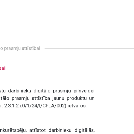
o prasmju attīstībai
bai
tu darbinieku digitālo prasmju pilnveidei
gitālo prasmju attīstība jaunu produktu un
. 2.3.1.2.i.0/1/24/I/CFLA/002) ietvaros.
urētspēju, attīstot darbinieku digitālās,