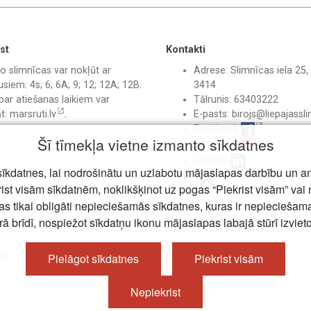
st
Kontakti
o slimnīcas var nokļūt ar
Adrese: Slimnīcas iela 25, 
siem: 4s; 6; 6A; 9; 12; 12A; 12B.
3414
par atiešanas laikiem var
Tālrunis: 63403222
āt:
marsruti.lv
.
E-pasts:
birojs@liepajassli
Facebook
Šī tīmekļa vietne izmanto sīkdatnes
Instagram
Linkedin
īkdatnes, lai nodrošinātu un uzlabotu mājaslapas darbību un a
rist visām sīkdatnēm, noklikšķinot uz pogas “Piekrist visām” vai 
jas tikai obligāti nepieciešamās sīkdatnes, kuras ir nepiecieša
rā brīdī, nospiežot sīkdatņu ikonu mājaslapas labajā stūrī izviet
ca"
Pielāgot sīkdatnes
Piekrist visām
Nepiekrist