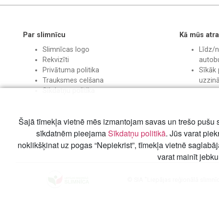
Par slimnīcu
Kā mūs atra
Slimnīcas logo
Līdz/n
Rekvizīti
autobu
Privātuma politika
Sīkāk 
Trauksmes celšana
uzzin
Sīkdatņu politika
Šajā tīmekļa vietnē mēs izmantojam savas un trešo pušu s
sīkdatnēm pieejama
Sīkdatņu politikā
. Jūs varat piek
noklikšķinat uz pogas “Nepiekrist”, tīmekļa vietnē saglabā
varat mainīt jebku
© SIA "Liepājas reģionālā slimnī