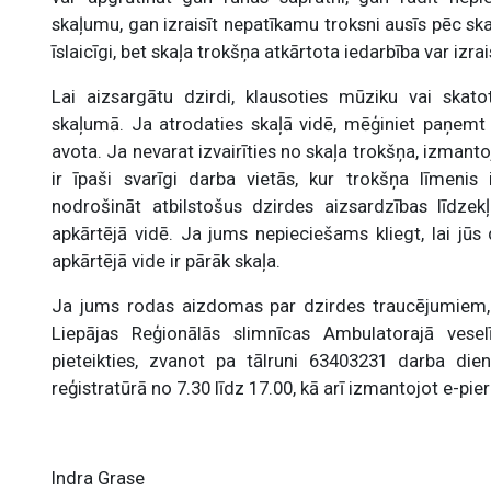
skaļumu, gan izraisīt nepatīkamu troksni ausīs pēc s
īslaicīgi, bet skaļa trokšņa atkārtota iedarbība var izr
Lai aizsargātu dzirdi, klausoties mūziku vai skatoti
skaļumā. Ja atrodaties skaļā vidē, mēģiniet paņemt
avota.
Ja nevarat izvairīties no skaļa trokšņa, izmant
ir īpaši svarīgi darba vietās, kur trokšņa līmeni
nodrošināt atbilstošus dzirdes aizsardzības līdzekļ
apkārtējā vidē. Ja jums nepieciešams kliegt, lai jūs 
apkārtējā vide ir pārāk skaļa.
Ja jums rodas aizdomas par dzirdes traucējumiem, n
Liepājas Reģionālās slimnīcas Ambulatorajā vesel
pieteikties, zvanot pa tālruni 63403231 darba dien
reģistratūrā no 7.30 līdz 17.00, kā arī izmantojot e-pie
Indra Grase