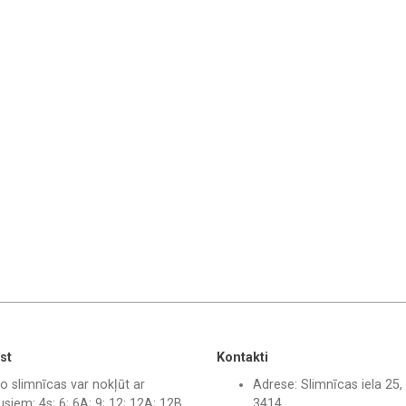
st
Kontakti
o slimnīcas var nokļūt ar
Adrese: Slimnīcas iela 25, 
siem: 4s; 6; 6A; 9; 12; 12A; 12B.
3414