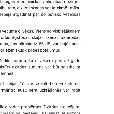
laicīgas medicīniskās palīdzības nozīmei.
bu tam, cik ļoti skaņas var ietekmēt mūsu
 iespēja atgādināt par šo būtisko veselības
ra vecuma cilvēkus. Viens no visbiežākajiem
rodas ilgstošas skaļas skaņas iedarbības
kaņa, kas pārsniedz 85 dB, var bojāt auss
atgriezeniskus dzirdes bojājumus.
ediķi norāda, ka cilvēkiem pēc 50 gadu
istīts dzirdes zudums var būt saistīts ar
namnēzi.
fekcijas. Tās var izraisīt dzirdes zudumu,
ārmērīga ausu sēra uzkrāšanās var radīt
 līdz rodas problēmas. Dzirdes traucējumi
ciešamību pastāvīgi palielināt televizora