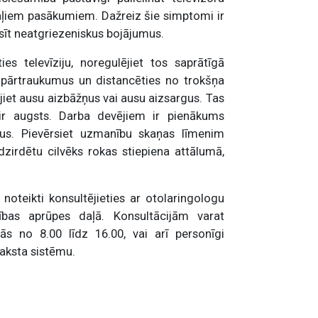
kaļiem pasākumiem. Dažreiz šie simptomi ir
aisīt neatgriezeniskus bojājumus.
es televīziju, noregulējiet tos saprātīgā
 pārtraukumus un distancēties no trokšņa
ojiet ausu aizbāžņus vai ausu aizsargus. Tas
s ir augsts. Darba devējiem ir pienākums
us.
Pievērsiet uzmanību skaņas līmenim
dzirdētu cilvēks rokas stiepiena attālumā,
oteikti konsultējieties ar otolaringologu
ības aprūpes daļā. Konsultācijām varat
ās no 8.00 līdz 16.00, vai arī personīgi
raksta sistēmu.