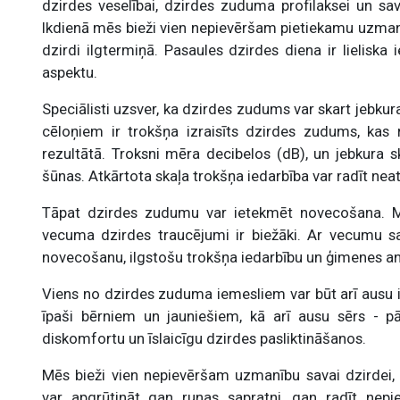
dzirdes veselībai, dzirdes zuduma profilaksei un sav
Ikdienā mēs bieži vien nepievēršam pietiekamu uzmanī
dzirdi ilgtermiņā. Pasaules dzirdes diena ir lieliska
aspektu.
Speciālisti uzsver, ka dzirdes zudums var skart jebku
cēloņiem ir trokšņa izraisīts dzirdes zudums, kas 
rezultātā. Troksni mēra decibelos (dB), un jebkura s
šūnas. Atkārtota skaļa trokšņa iedarbība var radīt ne
Tāpat dzirdes zudumu var ietekmēt novecošana. M
vecuma dzirdes traucējumi ir biežāki. Ar vecumu sa
novecošanu, ilgstošu trokšņa iedarbību un ģimenes a
Viens no dzirdes zuduma iemesliem var būt arī ausu in
īpaši bērniem un jauniešiem, kā arī ausu sērs - p
diskomfortu un īslaicīgu dzirdes pasliktināšanos.
Mēs bieži vien nepievēršam uzmanību savai dzirdei,
var apgrūtināt gan runas sapratni, gan radīt nepie