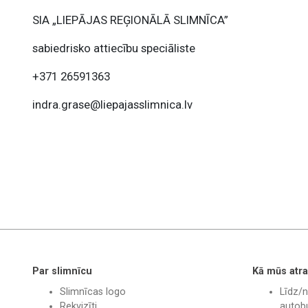
SIA „LIEPĀJAS REĢIONĀLĀ SLIMNĪCA”
sabiedrisko attiecību speciāliste
+371 26591363
indra.grase@liepajasslimnica.lv
Par slimnīcu
Kā mūs atra
Slimnīcas logo
Līdz/n
Rekvizīti
autobu