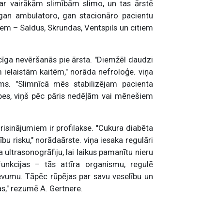
 ar vairākām slimībām slimo, un tas ārstē
g gan ambulatoro, gan stacionāro pacientu
iem – Saldus, Skrundas, Ventspils un citiem
icīga nevēršanās pie ārsta. "Diemžēl daudzi
ielaistām kaitēm," norāda nefroloģe. viņa
ums. "Slimnīcā mēs stabilizējam pacienta
ūpes, viņš pēc pāris nedēļām vai mēnešiem
 risinājumiem ir profilakse. "Cukura diabēta
bu risku," norādaārste. viņa iesaka regulāri
a ultrasonogrāfiju, lai laikus pamanītu nieru
funkcijas – tās attīra organismu, regulē
devumu. Tāpēc rūpējas par savu veselību un
s," rezumē A. Gertnere.