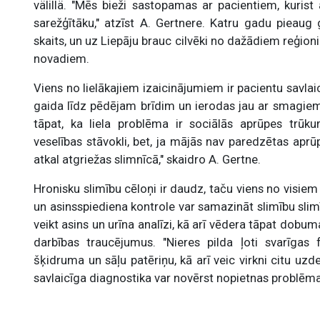
välillä. "Mēs bieži sastopamas ar pacientiem, kurist
sarežģītāku," atzīst A. Gertnere. Katru gadu pieau
skaits, un uz Liepāju brauc cilvēki no dažādiem reģion
novadiem.
Viens no lielākajiem izaicinājumiem ir pacientu savla
gaida līdz pēdējam brīdim un ierodas jau ar smagiem 
tāpat, ka liela problēma ir sociālās aprūpes trūk
veselības stāvokli, bet, ja mājās nav paredzētas apr
atkal atgriežas slimnīcā," skaidro A. Gertne.
Hronisku slimību cēloņi ir daudz, taču viens no visiem
un asinsspiediena kontrole var samazināt slimību slimī
veikt asins un urīna analīzi, kā arī vēdera tāpat dobum
darbības traucējumus. "Nieres pilda ļoti svarīgas 
šķidruma un sāļu patēriņu, kā arī veic virkni citu uz
savlaicīga diagnostika var novērst nopietnas problēma