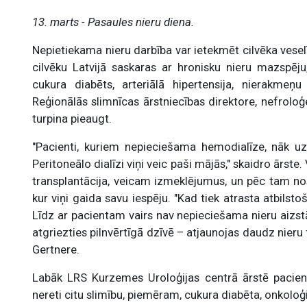
13. marts - Pasaules nieru diena.
Nepietiekama nieru darbība var ietekmēt cilvēka vesel
cilvēku Latvijā saskaras ar hronisku nieru mazspēj
cukura diabēts, arteriālā hipertensija, nierakmeņu
Reģionālās slimnīcas ārstniecības direktore, nefroloģ
turpina pieaugt.
"Pacienti, kuriem nepieciešama hemodialīze, nāk uz
Peritoneālo dialīzi viņi veic paši mājās," skaidro ārst
transplantācija, veicam izmeklējumus, un pēc tam nos
kur viņi gaida savu iespēju. "Kad tiek atrasta atbilst
Līdz ar pacientam vairs nav nepieciešama nieru aizstāj
atgriezties pilnvērtīgā dzīvē – atjaunojas daudz nieru 
Gertnere.
Labāk LRS Kurzemes Uroloģijas centrā ārstē pacien
nereti citu slimību, piemēram, cukura diabēta, onkoloģi