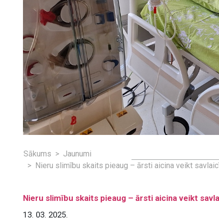
Sākums
Jaunumi
Nieru slimību skaits pieaug – ārsti aicina veikt savlaic
Nieru slimību skaits pieaug – ārsti aicina veikt savl
13. 03. 2025.