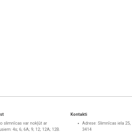
st
Kontakti
o slimnīcas var nokļūt ar
Adrese: Slimnīcas iela 25, 
siem: 4s; 6; 6A; 9; 12; 12A; 12B.
3414