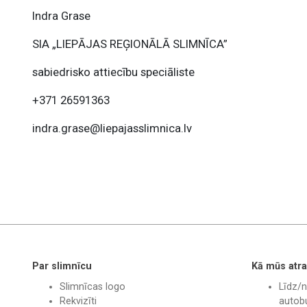
Indra Grase
SIA „LIEPĀJAS REĢIONĀLĀ SLIMNĪCA”
sabiedrisko attiecību speciāliste
+371 26591363
indra.grase@liepajasslimnica.lv
Par slimnīcu
Kā mūs atra
Slimnīcas logo
Līdz/n
Rekvizīti
autobu