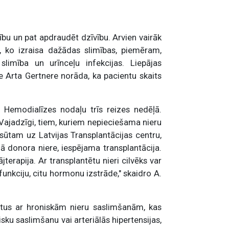
ību un pat apdraudēt dzīvību. Arvien vairāk
u, ko izraisa dažādas slimības, piemēram,
 slimība un urīnceļu infekcijas. Liepājas
e Arta Gertnere norāda, ka pacientu skaits
 Hemodialīzes nodaļu trīs reizes nedēļā.
e. Vajadzīgi, tiem, kuriem nepieciešama nieru
ūtam uz Latvijas Transplantācijas centru,
ošā donora niere, iespējama transplantācija.
terapija. Ar transplantētu nieri cilvēks var
funkciju, citu hormonu izstrāde," skaidro A.
tus ar hroniskām nieru saslimšanām, kas
sku saslimšanu vai arteriālās hipertensijas,