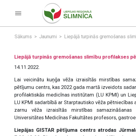
Sākums
Jaunumi
Liepājā turpinās gremošanas slim
Liepājā turpinās gremošanas slimību profilakses p
14.11.2022.
Lai veicinātu kuņģa vēža izraisītās mirstības sam
pētījumu centrs, kas 2022.gada martā izveidots sadarb
profilaktiskās medicīnas institūtam (LU KPMI) un Liep
LU KPMI sadarbībā ar Starptautisko vēža pētniecības a
zarnu vēža izraisītās mirstības samazināšanas i
Universitātes Medicīnas Fakultātes profesors, gastroe
Liepājas GISTAR pētījuma centrs atrodas Jūrmala