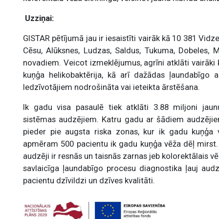
Uzziņai:
GISTAR pētījumā jau ir iesaistīti vairāk kā 10 381 Vi
Cēsu, Alūksnes, Ludzas, Saldus, Tukuma, Dobeles, 
novadiem. Veicot izmeklējumus, agrīni atklāti vairāki
kuņģa helikobaktērija, kā arī dažādas ļaundabīgo 
Iedzīvotājiem nodrošināta vai ieteikta ārstēšana.
Ik gadu visa pasaulē tiek atklāti 3.88 miljoni j
sistēmas audzējiem. Katru gadu ar šādiem audzējiem
pieder pie augsta riska zonas, kur ik gadu kuņģa v
apmēram 500 pacientu ik gadu kuņģa vēža dēļ mirst.
audzēji ir resnās un taisnās zarnas jeb kolorektālais v
savlaicīga ļaundabīgo procesu diagnostika ļauj audzēj
pacientu dzīvildzi un dzīves kvalitāti.