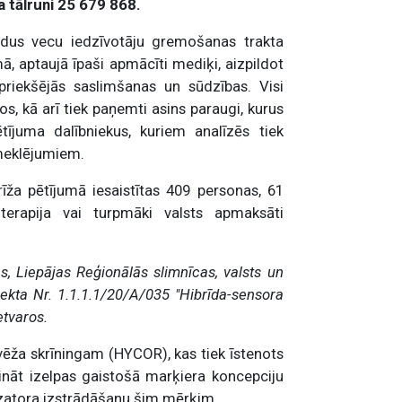
 tālruni 25 679 868.
adus vecu iedzīvotāju gremošanas trakta
umā, aptaujā īpaši apmācīti mediķi, aizpildot
priekšējās saslimšanas un sūdzības. Visi
mos, kā arī tiek paņemti asins paraugi, kurus
ījuma dalībniekus, kuriem analīzēs tiek
meklējumiem.
īža pētījumā iesaistītas 409 personas, 61
terapija vai turpmāki valsts apmaksāti
es, Liepājas Reģionālās slimnīcas, valsts un
ekta Nr. 1.1.1.1/20/A/035 "Hibrīda-sensora
etvaros.
vēža skrīningam (HYCOR), kas tiek īstenots
nāt izelpas gaistošā marķiera koncepciju
lizatora izstrādāšanu šim mērķim.