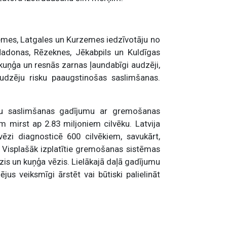
dzemes, Latgales un Kurzemes iedzīvotāju no
Madonas, Rēzeknes, Jēkabpils un Kuldīgas
 kuņģa un resnās zarnas ļaundabīgi audzēji,
audzēju risku paaugstinošas saslimšanas.
aunu saslimšanas gadījumu ar gremošanas
 mirst ap 2.83 miljoniem cilvēku. Latvija
ēzi diagnosticē 600 cilvēkiem, savukārt,
 Visplašāk izplatītie gremošanas sistēmas
ēzis un kuņģa vēzis. Lielākajā daļā gadījumu
us veiksmīgi ārstēt vai būtiski palielināt