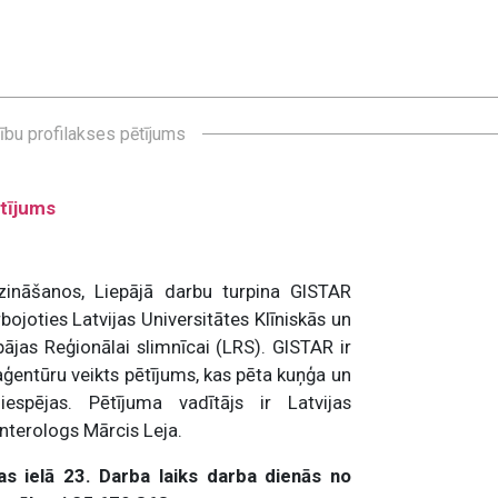
ību profilakses pētījums
ētījums
azināšanos, Liepājā darbu turpina GISTAR
ojoties Latvijas Universitātes Klīniskās un
ājas Reģionālai slimnīcai (LRS). GISTAR ir
ģentūru veikts pētījums, kas pēta kuņģa un
espējas. Pētījuma vadītājs ir Latvijas
nterologs Mārcis Leja.
s ielā 23. Darba laiks darba dienās no