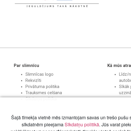
Par slimnīcu
Kā mūs atra
Slimnīcas logo
Līdz/n
Rekvizīti
autobu
Privātuma politika
Sīkāk 
Trauksmes celšana
uzzin
Sīkdatņu politika
Šajā tīmekļa vietnē mēs izmantojam savas un trešo pušu s
sīkdatnēm pieejama
Sīkdatņu politikā
. Jūs varat piek