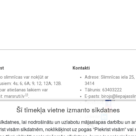
st
Kontakti
o slimnīcas var nokļūt ar
Adrese: Slimnīcas iela 25, 
siem: 4s; 6; 6A; 9; 12; 12A; 12B.
3414
par atiešanas laikiem var
Tālrunis: 63403222
āt:
marsruti.lv
.
E-pasts:
birojs@liepajassli
Facebook
Šī tīmekļa vietne izmanto sīkdatnes
Instagram
Linkedin
īkdatnes, lai nodrošinātu un uzlabotu mājaslapas darbību un a
rist visām sīkdatnēm, noklikšķinot uz pogas “Piekrist visām” vai 