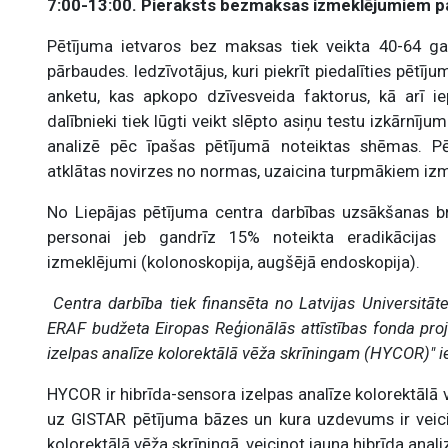
7:00-13:00. Pieraksts bezmaksas izmeklējumiem pa
Pētījuma ietvaros bez maksas tiek veikta 40-64 g
pārbaudes. Iedzīvotājus, kuri piekrīt piedalīties pētīj
anketu, kas apkopo dzīvesveida faktorus, kā arī ie
dalībnieki tiek lūgti veikt slēpto asiņu testu izkārnīju
analizē pēc īpašas pētījumā noteiktas shēmas. Pēt
atklātas novirzes no normas, uzaicina turpmākiem iz
No Liepājas pētījuma centra darbības uzsākšanas br
personai jeb gandrīz 15% noteikta eradikācijas 
izmeklējumi (kolonoskopija, augšējā endoskopija).
Centra darbība tiek finansēta no Latvijas Universitāt
ERAF budžeta Eiropas Reģionālās attīstības fonda proj
izelpas analīze kolorektālā vēža skrīningam (HYCOR)" i
HYCOR ir hibrīda-sensora izelpas analīze kolorektālā 
uz GISTAR pētījuma bāzes un kura uzdevums ir veici
kolorektālā vēža skrīningā, veicinot jauna hibrīda ana