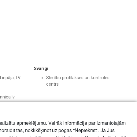
Svarīgi
Liepāja, LV-
Slimību profilakses un kontroles
centrs
mnica.lv
nalizētu apmeklējumu. Vairāk informācija par izmantotajām
noraidīt tās, noklikšķinot uz pogas “Nepiekrist”. Ja Jūs