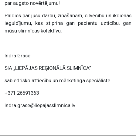
par augsto novērtējumu!
Paldies par jūsu darbu, zināšanām, cilvēcību un ikdienas
ieguldījumu, kas stiprina gan pacientu uzticību, gan
mūsu slimnīcas kolektīvu.
Indra Grase
SIA „LIEPĀJAS REĢIONĀLĀ SLIMNĪCA”
sabiedrisko attiecību un mārketinga speciāliste
+371 26591363
indra.grase@liepajasslimnica.lv