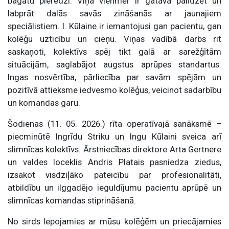
bagātu pieredzi. Viņa vienmēr ir gatava palīdzēt un
labprāt dalās savās zināšanās ar jaunajiem
speciālistiem. I. Kūlaine ir iemantojusi gan pacientu, gan
kolēģu uzticību un cieņu. Viņas vadībā darbs rit
saskaņoti, kolektīvs spēj tikt galā ar sarežģītām
situācijām, saglabājot augstus aprūpes standartus.
Ingas nosvērtība, pārliecība par savām spējām un
pozitīvā attieksme iedvesmo kolēģus, veicinot sadarbību
un komandas garu.
Šodienas (11. 05. 2026.) rīta operatīvajā sanāksmē –
piecminūtē Ingrīdu Striku un Ingu Kūlaini sveica arī
slimnīcas kolektīvs. Ārstniecības direktore Arta Gertnere
un valdes loceklis Andris Platais pasniedza ziedus,
izsakot visdziļāko pateicību par profesionalitāti,
atbildību un ilggadējo ieguldījumu pacientu aprūpē un
slimnīcas komandas stiprināšanā.
No sirds lepojamies ar mūsu kolēģēm un priecājamies