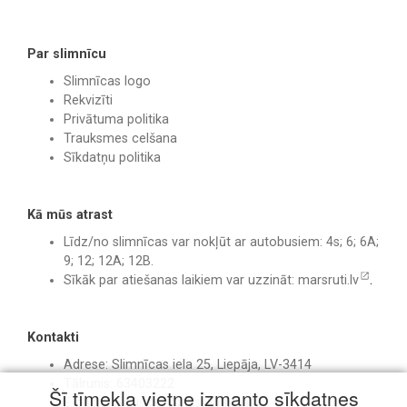
Par slimnīcu
Slimnīcas logo
Rekvizīti
Privātuma politika
Trauksmes celšana
Sīkdatņu politika
Kā mūs atrast
Līdz/no slimnīcas var nokļūt ar autobusiem: 4s; 6; 6A;
9; 12; 12A; 12B.
Sīkāk par atiešanas laikiem var uzzināt:
marsruti.lv
.
Kontakti
Adrese: Slimnīcas iela 25, Liepāja, LV-3414
Tālrunis: 63403222
Šī tīmekļa vietne izmanto sīkdatnes
E-pasts:
birojs@liepajasslimnica.lv