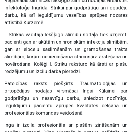
Reģionālās slimnīcas Iekšķīgo slimību nodaļas virsārstei,
infektoloģei Ingrīdai Strikai par godprātīgu un ilggadēju
darbu, kā arī ieguldījumu veselības aprūpes nozares
attīstībā Kurzemē.
I. Strikas vadītajā Iekšķīgo slimību nodaļā tiek uzņemti
pacienti gan ar akūtām un hroniskām infekciju slimībām,
gan ar elpceļu saslimšanām un gremošanas trakta
slimībām, kurām nepieciešama stacionāra ārstēšana un
novērošana. Kolēģi I. Striku raksturo kā ārsti ar plašu
redzējumu un izcilu darba pieredzi.
Pateicības raksts piešķirts Traumatoloģijas un
ortopēdijas nodaļas virsmāsai Ingai Kūlainei par
godprātīgu un nesavtīgu darbu, sniedzot nozīmīgu
ieguldījumu pacientu aprūpes kvalitātes celšanā un
profesionālas komandas veidošanā
Inga ir izcila profesionāle ar plašām zināšanām un