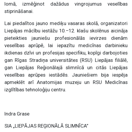
lomā, izmēģinot dažādus vingrojumus veselības
stiprināšanai.
Lai piedalītos jauno mediķu vasaras skolā, organizatori
Liepājas mācību iestāžu 10.–12. klašu skolēnus aicināja
pieteikties jauniešu profesionālās ievirzes dienām
veselības aprūpē, lai iepazītu medicīnas darbinieku
ikdienas dzīvi un profesijas specifiku, kopīgi darbojoties
gan Rīgas Stradiņa universitātes (RSU) Liepājas filiālē,
gan Liepājas Reģionālajā slimnīcā un citās Liepājas
veselības aprūpes iestādēs. Jauniešiem bija iespēja
apmeklēt arī Anatomijas muzeju un RSU Medicīnas
izglītības tehnoloģiju centru.
Indra Grase
SIA „LIEPĀJAS REĢIONĀLĀ SLIMNĪCA”