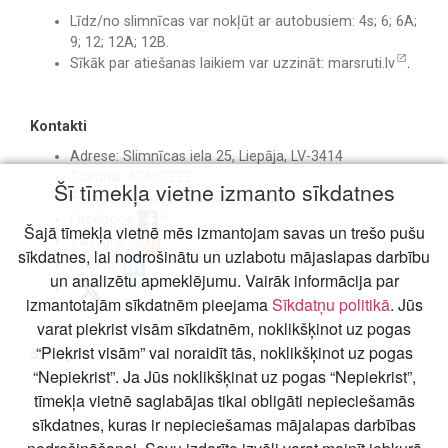
Līdz/no slimnīcas var nokļūt ar autobusiem: 4s; 6; 6A;
9; 12; 12A; 12B.
Sīkāk par atiešanas laikiem var uzzināt:
marsruti.lv
.
Kontakti
Adrese: Slimnīcas iela 25, Liepāja, LV-3414
Tālrunis: 63403222
Šī tīmekļa vietne izmanto sīkdatnes
E-pasts:
birojs@liepajasslimnica.lv
Facebook
Šajā tīmekļa vietnē mēs izmantojam savas un trešo pušu
Instagram
sīkdatnes, lai nodrošinātu un uzlabotu mājaslapas darbību
Linkedin
un analizētu apmeklējumu. Vairāk informācija par
izmantotajām sīkdatnēm pieejama
Sīkdatņu politikā
. Jūs
varat piekrist visām sīkdatnēm, noklikšķinot uz pogas
“Piekrist visām” vai noraidīt tās, noklikšķinot uz pogas
Svarīgi
“Nepiekrist”. Ja Jūs noklikšķinat uz pogas “Nepiekrist”,
Slimību profilakses un kontroles centrs
tīmekļa vietnē saglabājas tikai obligāti nepieciešamās
sīkdatnes, kuras ir nepieciešamas mājalapas darbības