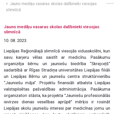
Jauno mediķu vasaras skolas dalībnieki viesojas
slimnīcā
Jauno mediķu vasaras skolas dalībnieki viesojas
slimnīcā
10. 08. 2023.
Liepājas Reģionālajā slimnīcā viesojās vidusskolēni, kuri
savu karjeru vēlas saistīt ar medicīnu. Pasākumu
organizēja bērnu un jauniešu biedrība “Skrejceļš”
sadarbībā ar Rīgas Stradiņa universitātes Liepājas filiāli
un Liepājas Bērnu un jauniešu centra struktūrvienību
“Jauniešu māja”. Projektu finansiāli atbalsta Liepājas
valstspilsētas pašvaldības administrācija. Pasākuma
organizatori stāsta, ka projekta "Jauniešu profesionālās
ievirzes dienas veselības aprūpē" mērķis ir rosināt
Liepājas skolu jauniešu interesi par medicīnas jomu un