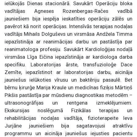
ielūkojās Dienas stacionārā. Savukārt Operāciju bloka
vadītājas Agneses Rozenbergas-Račes vadībā
jauniešiem bija iespēja ieskatīties operāciju zālēs un
pavērot kā norit operācijas. Intensīvās terapijas nodaļas
vadītājs Mihails Dolguševs un virsmāsa Andžela Timma
iepazīstināja ar reanimācijas darbu un pastāstīja par
reanimatologa profesiju. Savukārt Kardioloģijas nodaļā
virsmāsa Līga Eičina iepazīstināja ar kardiologa darba
specifiku. Laboratorijas ārste, transfuzioloģe Dace
Zemīte, iepazīstinot ar laboratorijas darbu, aicināja
jauniešus ielūkoties vīrusu un baktēriju pasaulē. Bet
bērnu ķirurģe Marija Kraule un medicīnas fiziķis Mārtiņš
Pikšis pastāstīja par mūsdienu diagnostikas metodēm –
ultrasonogrāfijas un rentgena izmeklējumiem.
Ekskursijas noslēgumā Fizikālas terapijas un
rehabilitācijas nodaļas vadītāja, fizioterapeite Ieva
Jurjāne jauniešiem bija sagatavojusi atraktīvu
programmu un aicināja jauniešus iejusties pacientu