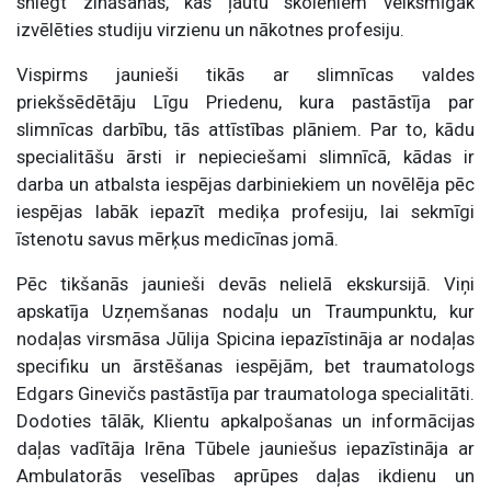
sniegt zināšanas, kas ļautu skolēniem veiksmīgāk
izvēlēties studiju virzienu un nākotnes profesiju.
Vispirms jaunieši tikās ar slimnīcas valdes
priekšsēdētāju Līgu Priedenu, kura pastāstīja par
slimnīcas darbību, tās attīstības plāniem. Par to, kādu
specialitāšu ārsti ir nepieciešami slimnīcā, kādas ir
darba un atbalsta iespējas darbiniekiem un novēlēja pēc
iespējas labāk iepazīt mediķa profesiju, lai sekmīgi
īstenotu savus mērķus medicīnas jomā.
Pēc tikšanās jaunieši devās nelielā ekskursijā. Viņi
apskatīja Uzņemšanas nodaļu un Traumpunktu, kur
nodaļas virsmāsa Jūlija Spicina iepazīstināja ar nodaļas
specifiku un ārstēšanas iespējām, bet traumatologs
Edgars Ginevičs pastāstīja par traumatologa specialitāti.
Dodoties tālāk, Klientu apkalpošanas un informācijas
daļas vadītāja Irēna Tūbele jauniešus iepazīstināja ar
Ambulatorās veselības aprūpes daļas ikdienu un