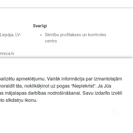
Svarīgi
Liepāja, LV-
Slimību profilakses un kontroles
centrs
mnica.lv
nalizētu apmeklējumu. Vairāk informācija par izmantotajām
noraidīt tās, noklikšķinot uz pogas “Nepiekrist”. Ja Jūs
mas mājalapas darbības nodrošināšanai. Savu izdarīto izvēli
oto sīkdatņu ikonu.