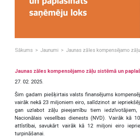
Sākums
Jaunumi
Jaunas zāles kompensējamo zāļu 
Jaunas zāles kompensējamo zāļu sistēmā un paplaš
27. 02. 2025.
Šim gadam piešķirtais valsts finansējums kompensēj
vairāk nekā 23 miljoniem eiro, salīdzinot ar iepriekšē
gan uzlabot zāļu pieejamību tiem iedzīvotājiem, 
Nacionālais veselības dienests (NVD). Vairāk kā 10 
attīstībai, savukārt vairāk kā 12 miljoni eiro iep
turpināšanai.