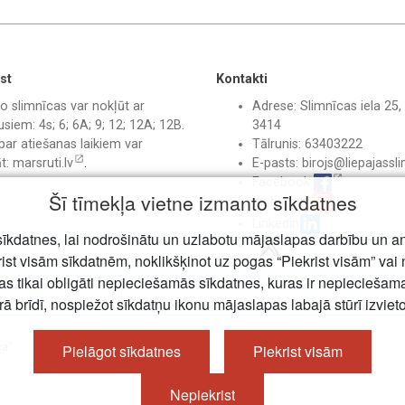
st
Kontakti
o slimnīcas var nokļūt ar
Adrese: Slimnīcas iela 25, 
siem: 4s; 6; 6A; 9; 12; 12A; 12B.
3414
par atiešanas laikiem var
Tālrunis: 63403222
āt:
marsruti.lv
.
E-pasts:
birojs@liepajassli
Facebook
Šī tīmekļa vietne izmanto sīkdatnes
Instagram
Linkedin
īkdatnes, lai nodrošinātu un uzlabotu mājaslapas darbību un a
rist visām sīkdatnēm, noklikšķinot uz pogas “Piekrist visām” vai 
jas tikai obligāti nepieciešamās sīkdatnes, kuras ir nepiecieša
rā brīdī, nospiežot sīkdatņu ikonu mājaslapas labajā stūrī izviet
ca"
Pielāgot sīkdatnes
Piekrist visām
Nepiekrist