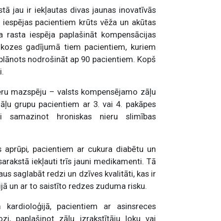
 jau ir iekļautas divas jaunas inovatīvās
s iespējas pacientiem krūts vēža un akūtas
 rasta iespēja paplašināt kompensācijas
kozes gadījumā tiem pacientiem, kuriem
s plānots nodrošināt ap 90 pacientiem. Kopš
i.
ieru mazspēju –
valsts kompensējamo zāļu
zāļu grupu pacientiem ar 3. vai 4. pakāpes
di samazinot hroniskas nieru slimības
s aprūpi
,
pacientiem ar cukura diabētu un
rakstā iekļauti trīs jauni medikamenti. Tā
us saglabāt redzi un dzīves kvalitāti, kas ir
ijā un ar to saistīto redzes zuduma risku.
 kardioloģijā, pacientiem ar asinsreces
zi, paplašinot zāļu izrakstītāju loku vai