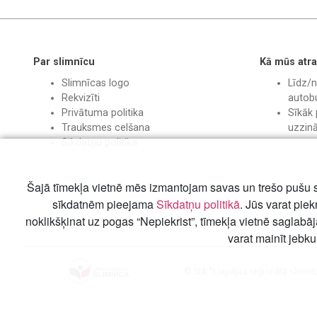
Par slimnīcu
Kā mūs atra
Slimnīcas logo
Līdz/n
Rekvizīti
autobu
Privātuma politika
Sīkāk 
Trauksmes celšana
uzzin
Sīkdatņu politika
Šajā tīmekļa vietnē mēs izmantojam savas un trešo pušu s
sīkdatnēm pieejama
Sīkdatņu politikā
. Jūs varat piek
noklikšķinat uz pogas “Nepiekrist”, tīmekļa vietnē saglabā
varat mainīt jebku
© SIA "Liepājas reģionālā slimnī