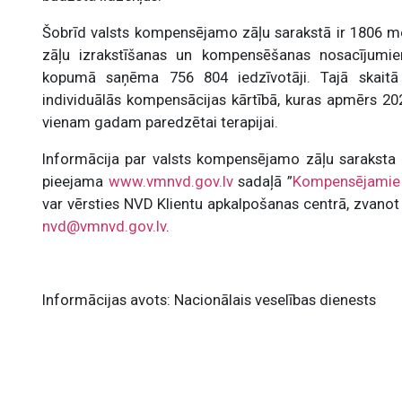
Šobrīd valsts kompensējamo zāļu sarakstā ir 1806 medi
zāļu izrakstīšanas un kompensēšanas nosacījum
kopumā saņēma 756 804 iedzīvotāji. Tajā skaitā 
individuālās kompensācijas kārtībā, kuras apmērs 2024
vienam gadam paredzētai terapijai.
Informācija par valsts kompensējamo zāļu saraksta
pieejama
www.vmnvd.gov.lv
sadaļā ”
Kompensējamie
var vērsties NVD Klientu apkalpošanas centrā, zvanot 
nvd@vmnvd.gov.lv
.
Informācijas avots: Nacionālais veselības dienests