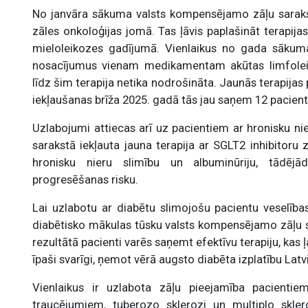
No janvāra sākuma valsts kompensējamo zāļu sarakstā
zāles onkoloģijas jomā. Tas ļāvis paplašināt terapija
mieloleikozes gadījumā. Vienlaikus no gada sākuma
nosacījumus vienam medikamentam akūtas limfolei
līdz šim terapija netika nodrošināta. Jaunās terapija
iekļaušanas brīža 2025. gadā tās jau saņem 12 pacient
Uzlabojumi attiecas arī uz pacientiem ar hronisku n
sarakstā iekļauta jauna terapija ar SGLT2 inhibitoru 
hronisku nieru slimību un albuminūriju, tādējā
progresēšanas risku.
Lai uzlabotu ar diabētu slimojošu pacientu veselība
diabētisko mākulas tūsku valsts kompensējamo zāļu sa
rezultātā pacienti varēs saņemt efektīvu terapiju, kas ļa
īpaši svarīgi, ņemot vērā augsto diabēta izplatību Latv
Vienlaikus ir uzlabota zāļu pieejamība pacientiem
traucējumiem, tuberozo sklerozi un multiplo sklero