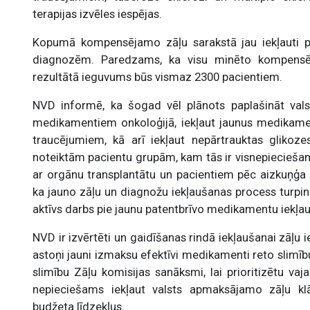
terapijas izvēles iespējas.
Kopumā kompensējamo zāļu sarakstā jau iekļauti pi
diagnozēm. Paredzams, ka visu minēto kompensē
rezultātā ieguvums būs vismaz 2300 pacientiem.
NVD informē, ka šogad vēl plānots paplašināt val
medikamentiem onkoloģijā, iekļaut jaunus medikamen
traucējumiem, kā arī iekļaut nepārtrauktas gliko
noteiktām pacientu grupām, kam tās ir visnepiecieša
ar orgānu transplantātu un pacientiem pēc aizkuņģa
ka jauno zāļu un diagnožu iekļaušanas process turpinā
aktīvs darbs pie jaunu patentbrīvo medikamentu iekļa
NVD ir izvērtēti un gaidīšanas rindā iekļaušanai zāļu
astoņi jauni izmaksu efektīvi medikamenti reto slimīb
slimību Zāļu komisijas sanāksmi, lai prioritizētu va
nepieciešams iekļaut valsts apmaksājamo zāļu klā
budžeta līdzekļus.