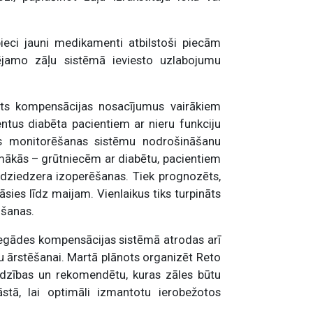
eci jauni medikamenti atbilstoši piecām
jamo zāļu sistēmā ieviesto uzlabojumu
sts kompensācijas nosacījumus vairākiem
tus diabēta pacientiem ar nieru funkciju
zes monitorēšanas sistēmu nodrošināšanu
mākās – grūtniecēm ar diabētu, pacientiem
 dziedzera izoperēšanas. Tiek prognozēts,
sies līdz maijam. Vienlaikus tiks turpināts
ušanas.
 iegādes kompensācijas sistēmā atrodas arī
u ārstēšanai. Martā plānots organizēt Reto
jadzības un rekomendētu, kuras zāles būtu
stā, lai optimāli izmantotu ierobežotos