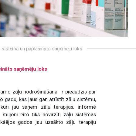
sistēmā un paplašināts saņēmēju loks
ināts saņēmēju loks
amo zāļu nodrošināšanai ir pieaudzis par
jo gadu, kas ļaus gan attīstīt zāļu sistēmu,
kuri jau saņem zāļu terapijas, informē
miljoni eiro tiks novirzīti zāļu sistēmas
riekšējos gados jau uzsākto zāļu terapiju