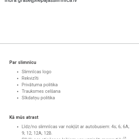
indra.grase@liepajasslimnica.lv
Par slimnīcu
Slimnīcas logo
Rekvizīti
Privātuma politika
Trauksmes celšana
Sīkdatņu politika
Kā mūs atrast
Līdz/no slimnīcas var nokļūt ar autobusiem: 4s; 6; 6A;
9; 12; 12A; 12B.