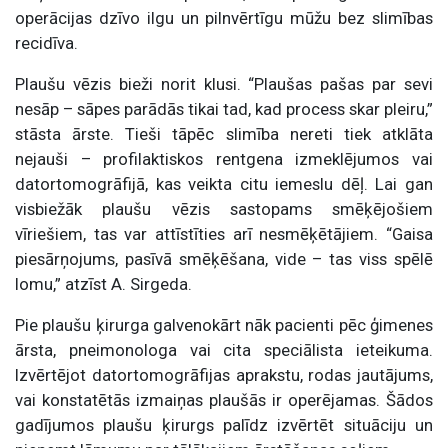
operācijas dzīvo ilgu un pilnvērtīgu mūžu bez slimības
recidīva.
Plaušu vēzis bieži norit klusi. “Plaušas pašas par sevi
nesāp – sāpes parādās tikai tad, kad process skar pleiru,”
stāsta ārste. Tieši tāpēc slimība nereti tiek atklāta
nejauši – profilaktiskos rentgena izmeklējumos vai
datortomogrāfijā, kas veikta citu iemeslu dēļ. Lai gan
visbiežāk plaušu vēzis sastopams smēķējošiem
vīriešiem, tas var attīstīties arī nesmēķētājiem. “Gaisa
piesārņojums, pasīvā smēķēšana, vide – tas viss spēlē
lomu,” atzīst A. Sirgeda.
Pie plaušu ķirurga galvenokārt nāk pacienti pēc ģimenes
ārsta, pneimonologa vai cita speciālista ieteikuma.
Izvērtējot datortomogrāfijas aprakstu, rodas jautājums,
vai konstatētās izmaiņas plaušās ir operējamas. Šādos
gadījumos plaušu ķirurgs palīdz izvērtēt situāciju un