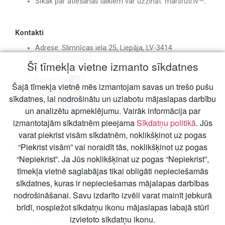
Sīkāk par atiešanas laikiem var uzzināt:
marsruti.lv
.
Kontakti
Adrese: Slimnīcas iela 25, Liepāja, LV-3414
Tālrunis: 63403222
Šī tīmekļa vietne izmanto sīkdatnes
E-pasts:
birojs@liepajasslimnica.lv
Facebook
Šajā tīmekļa vietnē mēs izmantojam savas un trešo pušu
Instagram
sīkdatnes, lai nodrošinātu un uzlabotu mājaslapas darbību
Linkedin
un analizētu apmeklējumu. Vairāk informācija par
izmantotajām sīkdatnēm pieejama
Sīkdatņu politikā
. Jūs
varat piekrist visām sīkdatnēm, noklikšķinot uz pogas
“Piekrist visām” vai noraidīt tās, noklikšķinot uz pogas
Svarīgi
“Nepiekrist”. Ja Jūs noklikšķinat uz pogas “Nepiekrist”,
Slimību profilakses un kontroles centrs
tīmekļa vietnē saglabājas tikai obligāti nepieciešamās
sīkdatnes, kuras ir nepieciešamas mājalapas darbības
nodrošināšanai. Savu izdarīto izvēli varat mainīt jebkurā
brīdī, nospiežot sīkdatņu ikonu mājaslapas labajā stūrī
izvietoto sīkdatņu ikonu.