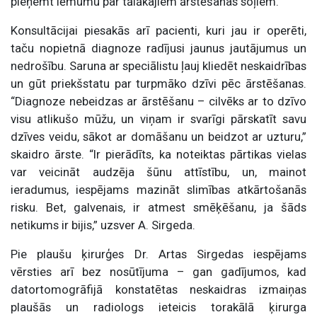
pieņemt lēmumu par tālākajiem ārstēšanas soļiem.
Konsultācijai piesakās arī pacienti, kuri jau ir operēti,
taču nopietnā diagnoze radījusi jaunus jautājumus un
nedrošību. Saruna ar speciālistu ļauj kliedēt neskaidrības
un gūt priekšstatu par turpmāko dzīvi pēc ārstēšanas.
“Diagnoze nebeidzas ar ārstēšanu – cilvēks ar to dzīvo
visu atlikušo mūžu, un viņam ir svarīgi pārskatīt savu
dzīves veidu, sākot ar domāšanu un beidzot ar uzturu,”
skaidro ārste. “Ir pierādīts, ka noteiktas pārtikas vielas
var veicināt audzēja šūnu attīstību, un, mainot
ieradumus, iespējams mazināt slimības atkārtošanās
risku. Bet, galvenais, ir atmest smēķēšanu, ja šāds
netikums ir bijis,” uzsver A. Sirgeda.
Pie plaušu ķirurģes Dr. Artas Sirgedas iespējams
vērsties arī bez nosūtījuma – gan gadījumos, kad
datortomogrāfijā konstatētas neskaidras izmaiņas
plaušās un radiologs ieteicis torakālā ķirurga