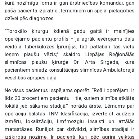
kurā nozīmīga loma ir gan ārstniecības komandai, gan
paša pacienta izpratnei, lēmumiem un spējai pielāgoties
dzīvei pēc diagnozes.
“Torokālo ķirurgu ikdienā gadu gaitā ir mainījies
operējamo pacientu profils – ja agrāk ievērojamu daļu
veidoja tuberkulozes ķirurģija, tad patlaban tās vietu
ieņem plaušu vēzis,” skaidro Liepājas Reģionālās
slimnīcas plaušu ķirurģe Dr. Arta Sirgeda, kura
pacientiem sniedz konsultācijas slimnīcas Ambulatorajā
veselības aprūpes daļā.
Ne visus pacientus iespējams operēt. “Reāli operējami ir
līdz 20 procentiem pacientu – tie, kuriem slimība atklāta
lokālā jeb sākuma stadijā,” norāda ārste. Lēmums par
operāciju balstās TNM klasifikācijā, izvērtējot audzēja
izmēru, lokalizāciju, limfmezglu iesaisti un attālās
metastāzes. Runājot par dzīvildzi, slimības stadijai ir
izšķiroša nozīme. Ir pacienti, kuri pēc agrīni veiktas