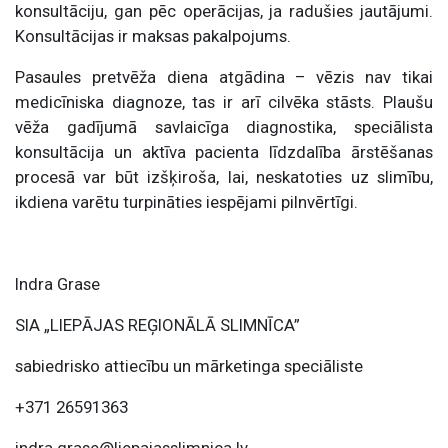
konsultāciju, gan pēc operācijas, ja radušies jautājumi.
Konsultācijas ir maksas pakalpojums.
Pasaules pretvēža diena atgādina – vēzis nav tikai
medicīniska diagnoze, tas ir arī cilvēka stāsts. Plaušu
vēža gadījumā savlaicīga diagnostika, speciālista
konsultācija un aktīva pacienta līdzdalība ārstēšanas
procesā var būt izšķiroša, lai, neskatoties uz slimību,
ikdiena varētu turpināties iespējami pilnvērtīgi.
Indra Grase
SIA „LIEPĀJAS REĢIONĀLĀ SLIMNĪCA”
sabiedrisko attiecību un mārketinga speciāliste
+371 26591363