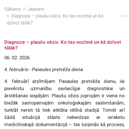
Sākums
Jaunumi
Diagnoze – plaušu vēzis. Ko tas nozīmē un kā
dzīvot tālāk?
Diagnoze – plaušu vēzis. Ko tas nozīmē un kā dzīvot
tālāk?
06. 02. 2026.
4. februāris - Pasaules pretvēža diena.
4. februārī atzīmējam Pasaules pretvēža dienu, lai
pievērstu uzmanību savlaicīgai diagnostikai un
ārstēšanas iespējām. Plaušu vēzis joprojām ir viena no
biežāk sastopamajām onkoloģiskajām saslimšanām,
turklāt nereti tā tiek atklāta vēlīnā stadijā. Tomēr arī
šādā situācijā stāsts nebeidzas ar ierakstu
medicīniskajā dokumentācijā – tas turpinās kā process,