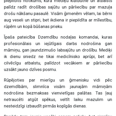
piepildīts notikums, kurā mediķu klātbūtne un atbalsts
palīdz radīt drošības sajūtu un pārliecību par mazuļa
drošu nākšanu pasaulē. Visām ģimenēm vēlam, lai bērni
aug veseli un stipri, bet ikdiena ir piepildīta ar mīlestību,
rūpēm un kopā būšanas prieku.
Īpaša pateicība Dzemdību nodaļas komandai, kuras
profesionālais un iejūtīgais darbs nodrošina gan
māmiņu, gan jaundzimušo labsajūtu un drošību. Mediķi
ik dienu sniedz ne tikai medicīnisko aprūpi, bet arī
cilvēcīgu atbalstu, palīdzot vecākiem ar pārliecību
uzsākt jauno dzīves posmu.
Rūpējoties par mierīgu un ģimenisku vidi pēc
dzemdībām, slimnīca visām jaunajām māmiņām
nodrošina bezmaksas vienvietīgas palātas. Tas ļauj
netraucēti atgūt spēkus, veltīt laiku mazulim un
nesteidzīgi izbaudīt pirmās kopīgās dienas.