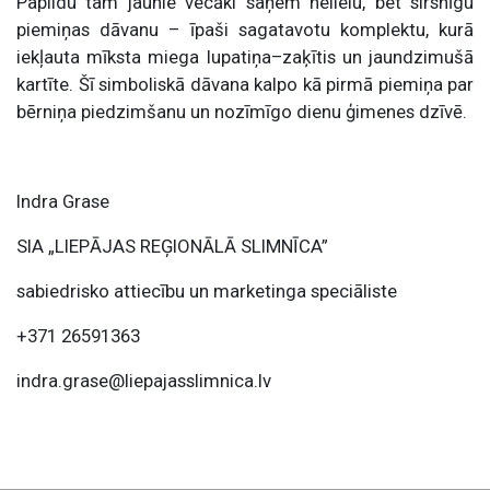
Papildu tam jaunie vecāki saņem nelielu, bet sirsnīgu
piemiņas dāvanu – īpaši sagatavotu komplektu, kurā
iekļauta mīksta miega lupatiņa–zaķītis un jaundzimušā
kartīte. Šī simboliskā dāvana kalpo kā pirmā piemiņa par
bērniņa piedzimšanu un nozīmīgo dienu ģimenes dzīvē.
Indra Grase
SIA „LIEPĀJAS REĢIONĀLĀ SLIMNĪCA”
sabiedrisko attiecību un marketinga speciāliste
+371 26591363
indra.grase@liepajasslimnica.lv