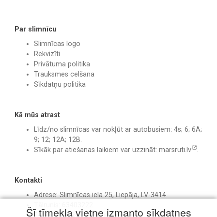
Par slimnīcu
Slimnīcas logo
Rekvizīti
Privātuma politika
Trauksmes celšana
Sīkdatņu politika
Kā mūs atrast
Līdz/no slimnīcas var nokļūt ar autobusiem: 4s; 6; 6A;
9; 12; 12A; 12B.
Sīkāk par atiešanas laikiem var uzzināt:
marsruti.lv
.
Kontakti
Adrese: Slimnīcas iela 25, Liepāja, LV-3414
Tālrunis: 63403222
Šī tīmekļa vietne izmanto sīkdatnes
E-pasts:
birojs@liepajasslimnica.lv