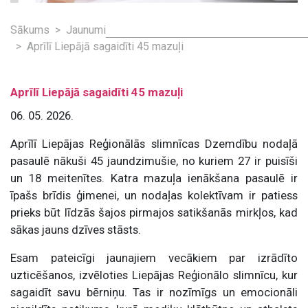
Sākums
Jaunumi
Aprīlī Liepājā sagaidīti 45 mazuļi
Aprīlī Liepājā sagaidīti 45 mazuļi
06. 05. 2026.
Aprīlī Liepājas Reģionālās slimnīcas Dzemdību nodaļā
pasaulē nākuši 45 jaundzimušie, no kuriem 27 ir puisīši
un 18 meitenītes. Katra mazuļa ienākšana pasaulē ir
īpašs brīdis ģimenei, un nodaļas kolektīvam ir patiess
prieks būt līdzās šajos pirmajos satikšanās mirkļos, kad
sākas jauns dzīves stāsts.
Esam pateicīgi jaunajiem vecākiem par izrādīto
uzticēšanos, izvēloties Liepājas Reģionālo slimnīcu, kur
sagaidīt savu bērniņu. Tas ir nozīmīgs un emocionāli