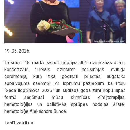
19. 03. 2026.
Trešdien, 18. martā, svinot Liepājas 401. dzimšanas dienu,
koncertzālē "Lielais dzintars" norisinājās svinīgā
ceremonija, kurā tika godināti pilsētas augstākā
apbalvojuma saņēmēji. Ar lepnumu paziņojam, ka titulu
“Gada liepājnieks 2025” un sudraba goda zīmi liepu lapas
formā saņēmusi mūsu slimnīcas Ķīmijterapijas,
hematoloģijas un paliatīvās aprūpes nodaļas ārste-
hematoloģe Aleksandra Bunce.
Lasīt vairāk >