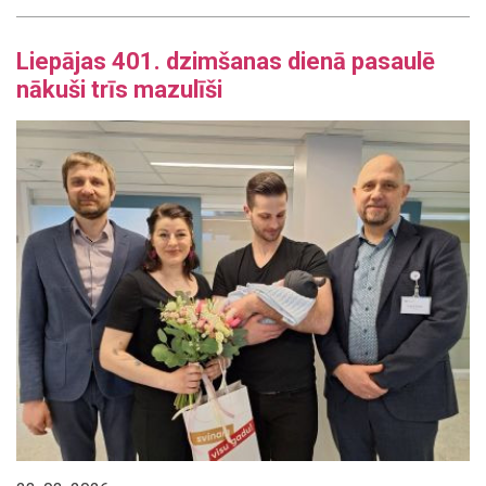
Liepājas 401. dzimšanas dienā pasaulē
nākuši trīs mazulīši