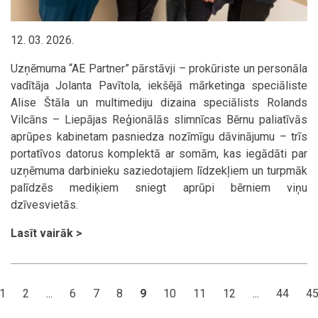
12. 03. 2026.
Uzņēmuma “AE Partner” pārstāvji – prokūriste un personāla
vadītāja Jolanta Pavītola, iekšējā mārketinga speciāliste
Alise Štāla un multimediju dizaina speciālists Rolands
Vilcāns – Liepājas Reģionālās slimnīcas Bērnu paliatīvās
aprūpes kabinetam pasniedza nozīmīgu dāvinājumu – trīs
portatīvos datorus komplektā ar somām, kas iegādāti par
uzņēmuma darbinieku saziedotajiem līdzekļiem un turpmāk
palīdzēs mediķiem sniegt aprūpi bērniem viņu
dzīvesvietās.
Lasīt vairāk >
1
2
...
6
7
8
9
10
11
12
...
44
4