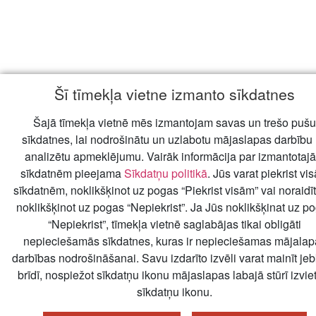
Šī tīmekļa vietne izmanto sīkdatnes
Šajā tīmekļa vietnē mēs izmantojam savas un trešo pušu
sīkdatnes, lai nodrošinātu un uzlabotu mājaslapas darbību
analizētu apmeklējumu. Vairāk informācija par izmantotaj
sīkdatnēm pieejama
Sīkdatņu politikā
. Jūs varat piekrist vi
sīkdatnēm, noklikšķinot uz pogas “Piekrist visām” vai noraidīt
noklikšķinot uz pogas “Nepiekrist”. Ja Jūs noklikšķinat uz p
“Nepiekrist”, tīmekļa vietnē saglabājas tikai obligāti
nepieciešamās sīkdatnes, kuras ir nepieciešamas mājalap
darbības nodrošināšanai. Savu izdarīto izvēli varat mainīt je
brīdī, nospiežot sīkdatņu ikonu mājaslapas labajā stūrī izvie
sīkdatņu ikonu.