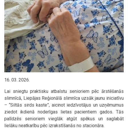
16. 03. 2026.
Lai sniegtu praktisku atbalstu senioriem pēc ārstēšanās
slimnīcā, Liepājas Reģionālā slimnīca uzsāk jaunu iniciatīvu
– “Siltās sirds kaste”, aicinot iedzīvotājus un uzņēmumus
ziedot ikdienā noderīgas lietas pacientiem gados. Tās
palīdzēs senioriem vieglāk atgūt spēkus un saglabāt
lielāku neatkarību pēc izrakstīšanās no stacionāra.