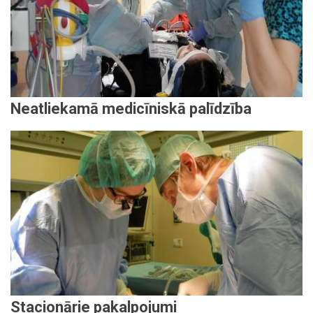
Neatliekamā medicīniskā palīdzība
Stacionārie pakalpojumi