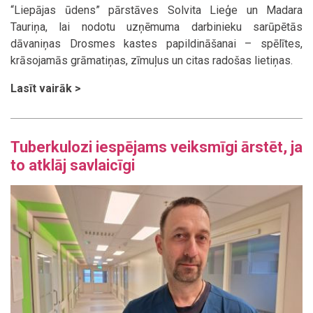
“Liepājas ūdens” pārstāves Solvita Lieģe un Madara
Tauriņa, lai nodotu uzņēmuma darbinieku sarūpētās
dāvaniņas Drosmes kastes papildināšanai – spēlītes,
krāsojamās grāmatiņas, zīmuļus un citas radošas lietiņas.
Lasīt vairāk >
Tuberkulozi iespējams veiksmīgi ārstēt, ja
to atklāj savlaicīgi