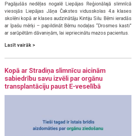
Pagājušās nedēļas nogalē Liepājas Reģionālajā slimnīcā
viesojās Liepājas Jāņa Čakstes vidusskolas 4.a klases
skolēni kopā ar klases audzinātāju Kintiju Silu. Bērni ieradās
ar īpašu mērķi – papildināt Bērnu nodaļas “Drosmes kasti”
ar sarūpētām dāvaniņām, lai iepriecinātu mazos pacientus.
Lasīt vairāk >
Kopā ar Stradiņa slimnīcu aicinām
sabiedrību savu izvēli par orgānu
transplantāciju paust E-veselībā