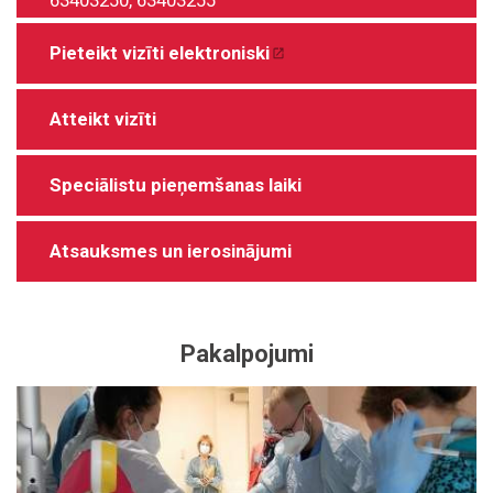
63403250
,
63403255
Pieteikt vizīti elektroniski
Atteikt vizīti
Speciālistu pieņemšanas laiki
Atsauksmes un ierosinājumi
Pakalpojumi