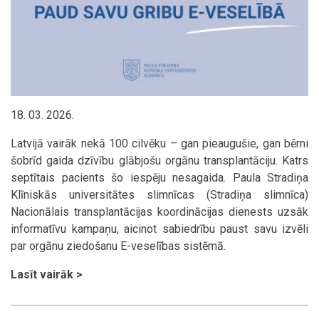
18. 03. 2026.
Latvijā vairāk nekā 100 cilvēku – gan pieaugušie, gan bērni
šobrīd gaida dzīvību glābjošu orgānu transplantāciju. Katrs
septītais pacients šo iespēju nesagaida. Paula Stradiņa
Klīniskās universitātes slimnīcas (Stradiņa slimnīca)
Nacionālais transplantācijas koordinācijas dienests uzsāk
informatīvu kampaņu, aicinot sabiedrību paust savu izvēli
par orgānu ziedošanu E-veselības sistēmā.
Lasīt vairāk >