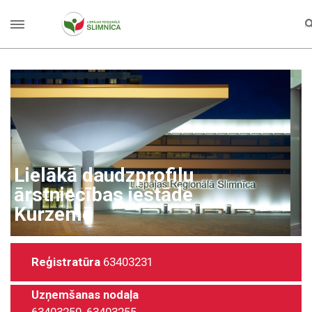
Plašākais veselības aprūpes
pakalpojumu klāsts ārpus
Rīgas
Reģistratūra
63403231
Uzņemšanas nodaļa