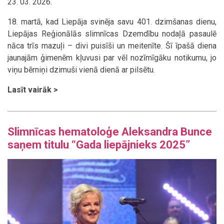
23. 03. 2026.
18. martā, kad Liepāja svinēja savu 401. dzimšanas dienu,
Liepājas Reģionālās slimnīcas Dzemdību nodaļā pasaulē
nāca trīs mazuļi – divi puisīši un meitenīte. Šī īpašā diena
jaunajām ģimenēm kļuvusi par vēl nozīmīgāku notikumu, jo
viņu bērniņi dzimuši vienā dienā ar pilsētu.
Lasīt vairāk >
Slimnīcas hematoloģe Aleksandra Bunce
saņem titulu “Gada liepājnieks 2025”