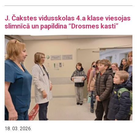
J. Čakstes vidusskolas 4.a klase viesojas
slimnīcā un papildina “Drosmes kasti”
18. 03. 2026.