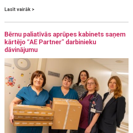
Lasīt vairāk >
Bērnu paliatīvās aprūpes kabinets saņem
kārtējo “AE Partner” darbinieku
dāvinājumu