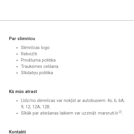
Par slimnīcu
Slimnīcas logo
Rekvizīti
Privātuma politika
Trauksmes celšana
Sīkdatņu politika
Kā mūs atrast
Līdz/no slimnīcas var nokļūt ar autobusiem: 4s; 6; 6A;
9; 12; 12A; 12B.
Sīkāk par atiešanas laikiem var uzzināt:
marsruti.lv
.
Kontakti