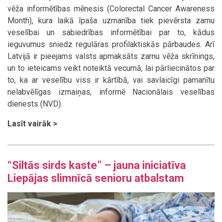
vēža informētības mēnesis (Colorectal Cancer Awareness
Month), kura laikā īpaša uzmanība tiek pievērsta zarnu
veselībai un sabiedrības informētībai par to, kādus
ieguvumus sniedz regulāras profilaktiskās pārbaudes. Arī
Latvijā ir pieejams valsts apmaksāts zarnu vēža skrīnings,
un to ieteicams veikt noteiktā vecumā, lai pārliecinātos par
to, ka ar veselību viss ir kārtībā, vai savlaicīgi pamanītu
nelabvēlīgas izmaiņas, informē Nacionālais veselības
dienests (NVD).
Lasīt vairāk >
“Siltās sirds kaste” – jauna iniciatīva
Liepājas slimnīcā senioru atbalstam