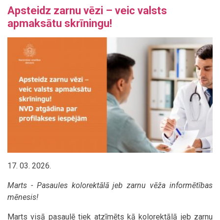
Apsteidz zarnu vēzi – veic valsts
apmaksātu skrīningu!
17. 03. 2026.
Marts - Pasaules kolorektālā jeb zarnu vēža informētības
mēnesis!
Marts visā pasaulē tiek atzīmēts kā kolorektālā jeb zarnu