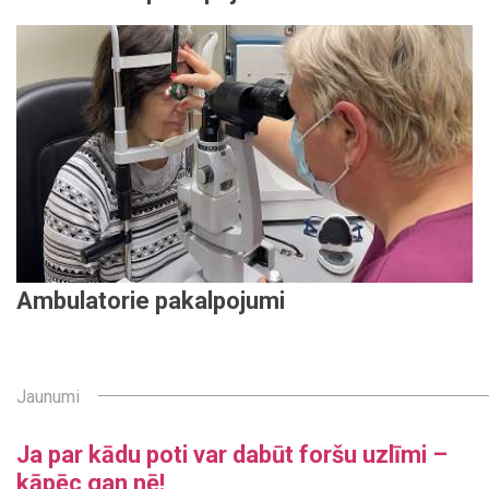
Ambulatorie pakalpojumi
Jaunumi
Ja par kādu poti var dabūt foršu uzlīmi –
kāpēc gan nē!